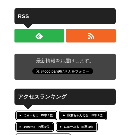
RSS
最新情報をお届けします。
アクセスランキング
にゅーもふ
IN率:1位
我無ちゃんねる
IN率:2位
1000mg
IN率:3位
にゅーぷる
IN率:4位