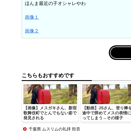
ほんま最近の子オシャレやわ
画像１
画像２
こちらもおすすめです
【画像】メスガキさん、新宿
【動画】JSさん、登り棒
歌舞伎町でとんでもない姿で
途中で辞めてメスの表情
発見される
ってしまう→その様子
千葉県 ムスリムの礼拝 拒否