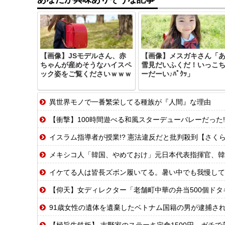
【画像】JSモデルさん、赤
【画像】メスガキさん「
ちゃんが産めそうなハイスペ
雪見だいふくだ！いっこ
ック姿をご覧くださいｗｗｗ
ーだーい♪ﾊﾟｸｯ」
異世界モノで一番繁栄してる種族が『人間』な理由
【衝撃】100時間遊べる和風スターデューバレーだった!
イスラム指導者が授業!? 憲法違反だと批判殺到【さく
メキシコ人「韓国、やめておけ」元日本代表指揮官、韓
イケてる人は皆長ズボン履いてる。暑い中でも我慢して
【仰天】女ディレクター「老舗町中華の弁当500個ドタキャンw賠償ルールな
91歳女性の遺体を遺棄したベトナム国籍の男が逮捕されま
【極旨牛鉄板】 吉野家のステーキ定食1500円、ガチ