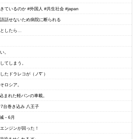
るのか #外国人 #共生社会 #japan
語話せないため病院に断られる
としたら…
い。
してしまう。
したドラレコが（ノ∇`）
そロシア。
き込まれた軽バンの車載。
7台巻き込み 八王子
減－6月
エンジンが回った！
家沈没させられるぞ』