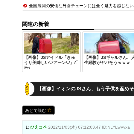
全国展開の安価な外食チェーンには全く魅力を感じない
関連の新着
【画像】JSアイドル「きゅ
【画像】JSギャルさん、
うり美味しい♡アーン♡」ﾊﾟ
生経験がヤバそうｗｗｗ
ｼｬｯ
【画像】イオンのJSさん、もう子供を産め
あとで読む
1:
ひえコペ
2022/11/03(木) 07:12:03.47 ID:NLYLwVvxa