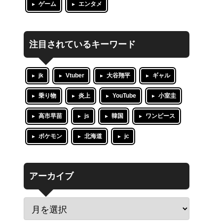
ゲーム
エンタメ
注目されているキーワード
jk
Vtuber
大谷翔平
ギャル
乗り物
炎上
YouTube
小室圭
高市早苗
js
韓国
ワンピース
ポケモン
北海道
jc
アーカイブ