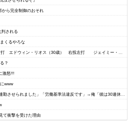
外部から完全制御のおそれ
批判される
まくるやろな
・リオス（30歳） 右投左打 ジェイミー・ウェストブルック（29歳） 右投右打
る？
怒!!!
にwww
させられました」「労働基準法違反です」→俺「彼は30連休中ですが?」
w
見て衝撃を受けた理由