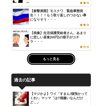
★★☆
【衝撃展開】モスクワ、緊急事態発
生！！！！もう取り返しのつかない事
になりそう・・・
★★☆
【画像】生活保護受給者さん、あまり
に悲しい昼食(69円)の様子がコチ
ラ・・・
★☆☆
もっと見る
過去の記事
【マジかよ】ワイ「すまん!猫預かって
くれ!」マッマ「は?猫嫌いなんだけ
ど…」