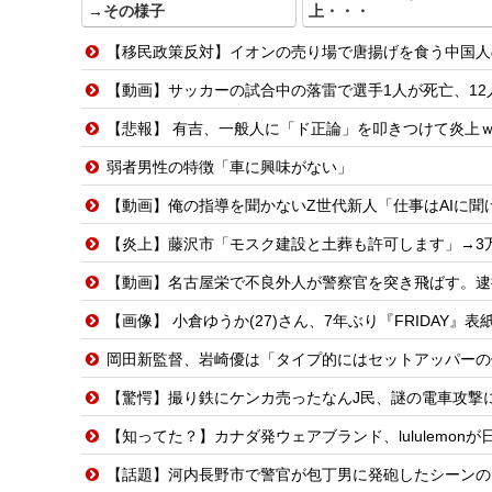
→その様子
上・・・
【移民政策反対】イオンの売り場で唐揚げを食う中国人
【動画】サッカーの試合中の落雷で選手1人が死亡、12
【悲報】 有吉、一般人に「ド正論」を叩きつけて炎上
弱者男性の特徴「車に興味がない」
【動画】俺の指導を聞かないZ世代新人「仕事はAIに聞け
【炎上】藤沢市「モスク建設と土葬も許可します」→3
【動画】名古屋栄で不良外人が警察官を突き飛ばす。逮
【画像】 小倉ゆうか(27)さん、7年ぶり『FRIDAY』
岡田新監督、岩崎優は「タイプ的にはセットアッパーの
【驚愕】撮り鉄にケンカ売ったなんJ民、謎の電車攻撃に
【知ってた？】カナダ発ウェアブランド、lululemo
【話題】河内長野市で警官が包丁男に発砲したシーンの