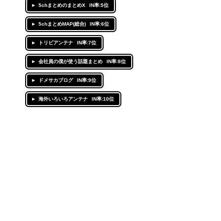
5chまとめのまとめX
IN率:5位
5chまとめMAP(総合)
IN率:6位
トリビアンテナ
IN率:7位
会社員の僕が使う話題まとめ
IN率:8位
ドメサカブログ
IN率:9位
海外いろいろアンテナ
IN率:10位