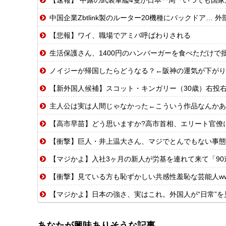
中国企業Zbtlink製のルーター20機種にバックドア… 
【悲報】ワイ、職場でアミバ呼ばわりされる
生活保護さん、1400円のハンバーガーを食べただけで
ノイジーが帰国したらどうなる？←阪神の運気が下がり
【新外国人候補】スコット・キンガリー（30歳）右投右打 エドウィン
主人公は実は人間じゃなかった←こういう作品なんかあ
【高市早苗】どう思いますか?高市首相、エリート官僚に激
【衝撃】巨人・井上温大さん、マジでとんでもない事態
【マジかよ】入社3ヶ月の新人が労基を連れて来て「90連勤
【衝撃】見ている方も恥ずかしい共感性羞恥な芸能人w
【マジかよ】日本の強さ、実はこれ。外国人が“日常”を
あなたが興味ありそうな記事