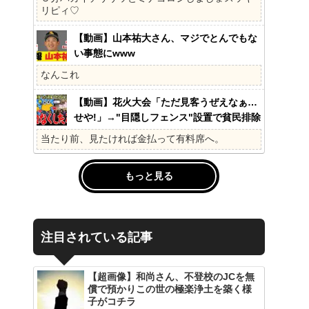
の?国民不在の政治が限界!
リピィ♡
【動画】山本祐大さん、マジでとんでもな
い事態にwww
なんこれ
【動画】花火大会「ただ見客うぜえなぁ…
せや!」→"目隠しフェンス"設置で貧民排除
www
当たり前、見たければ金払って有料席へ。
もっと見る
注目されている記事
【超画像】和尚さん、不登校のJCを無
償で預かりこの世の極楽浄土を築く様
子がコチラ