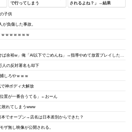
で行ってしまう
されるよね？」→結果
の子供
人が負傷した事故。
ｗｗｗｗｗｗｗｗ
ば余裕w」俺「AI以下でごめんね」→指導やめて放置プレイした結果w
万人の反対署名も却下
捕しろやｗｗｗ
表紙で神ボディ大解放
位置が一番合うてる」←おーん
敗れてしまうwww
nが日本でオープン→店名は日本差別からできた？
モザ無し映像が公開される。