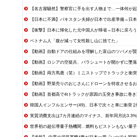
【名古屋騒然】警察官に手を出す人物まで…一体何が起きてい
【日本に不満】パキスタン夫婦が日本で出産準備→日本
【衝撃】日本に帰化した元中国人が帰省→日本に戻ろう
ベトナム人「腹が減って女性殺し山に捨てた」
【動画】自動ドアの仕組みを理解した富山のツバメが賢
【動画】ロシアの空挺兵、パラシュートが開かずに墜落
【動画】両方馬鹿（笑）ミニストップでトラックと衝突
【動画】野菜売りのおじさんにドローンを特攻させるお
【動画】首都高で4tトラックが原因の玉突き事故に巻
韓国人インフルエンサー(49)、日本で次々と車に衝突 計
実質消費支出は7カ月連続のマイナス、前年同月比3.3%
世界初の超伝導量子熱機関…燃料もピストンもない量子
【速報】 中露の武装軍艦4隻が日本一周『いつでも国