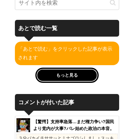
あとで読む一覧
「あとで読む」をクリックした記事が表示
されます
もっと見る
コメントが付いた記事
【驚愕】支持率急落…まだ権力争い?国民
より党内が大事?バレ始めた政治の本音。
41%の衝撃、その理由。選挙しか見てない
３分バカイチササッとミナゴロシしましょスッキ