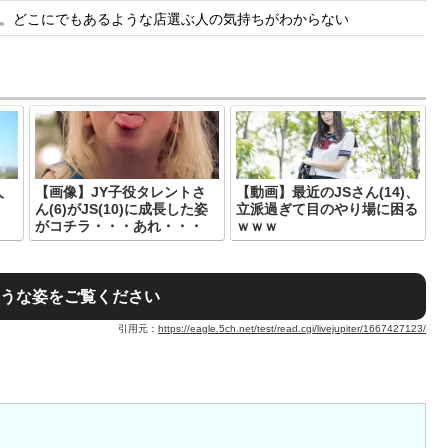
。どこにでもあるような店選ぶ人の気持ちがわからない
人
【画像】JY子役タレントさ
【動画】最近のJSさん(14)、
ん(6)がJS(10)に成長した姿
立派過ぎて目のやり場に困る
がコチラ・・・あれ・・・
ｗｗｗ
そうな姿をご覧ください
引用元：
https://eagle.5ch.net/test/read.cgi/livejupiter/1667427123/