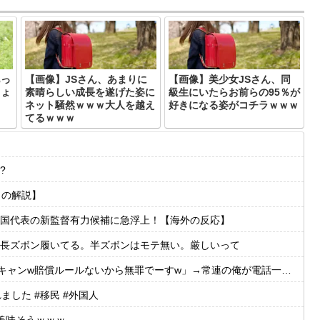
あっ
【画像】JSさん、あまりに
【画像】美少女JSさん、同
ちょ
素晴らしい成長を遂げた姿に
級生にいたらお前らの95％が
ネット騒然ｗｗｗ大人を越え
好きになる姿がコチラｗｗｗ
てるｗｗｗ
?
らの解説】
国代表の新監督有力候補に急浮上！【海外の反応】
長ズボン履いてる。半ズボンはモテ無い。厳しいって
いから無罪でーすw」→常連の俺が電話一本で「全員招集」した結果、店前に高級車の列がw
した #移民 #外国人
で美味そうｗｗｗ