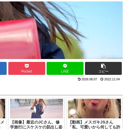
Pocket
LINE
コピー
2026.08.07
2022.11.04
るメ
【画像】最近のJCさん、修
【動画】メスガキJSさん
浮
学旅行にスケスケの肌出し姿
「私、可愛いから何しても許