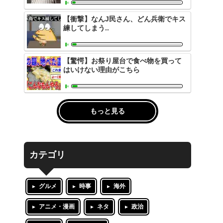
【衝撃】なんJ民さん、どん兵衛でキス
練してしまう..
【驚愕】お祭り屋台で食べ物を買って
はいけない理由がこちら
もっと見る
カテゴリ
グルメ
時事
海外
アニメ・漫画
ネタ
政治