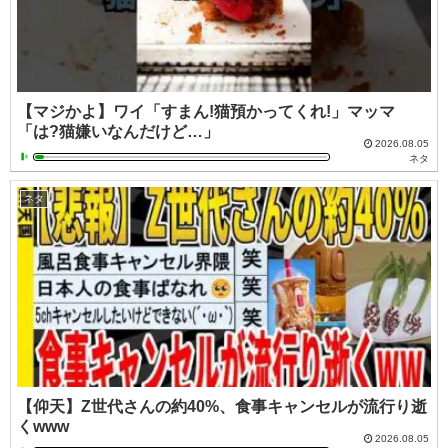
【マジかよ】ワイ「すまん!猫預かってくれ!」マッマ
「は?猫嫌いなんだけど…」
2026.08.05
ネタ
ネタ
【仰天】Z世代さんの約40%、食事キャンセルが流行り逝
くwww
2026.08.05