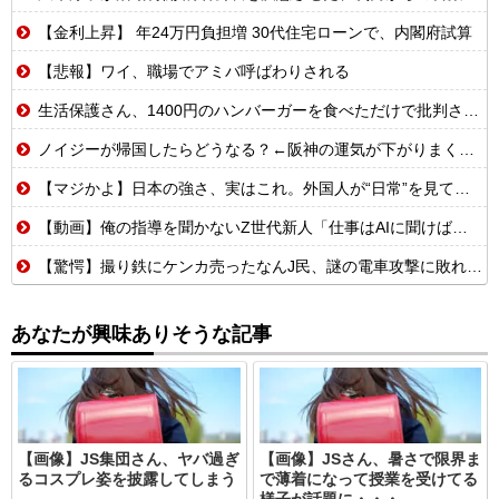
【金利上昇】 年24万円負担増 30代住宅ローンで、内閣府試算
【悲報】ワイ、職場でアミバ呼ばわりされる
生活保護さん、1400円のハンバーガーを食べただけで批判される
ノイジーが帰国したらどうなる？←阪神の運気が下がりまくるやろな
【マジかよ】日本の強さ、実はこれ。外国人が“日常”を見て衝撃を受けた理由
【動画】俺の指導を聞かないZ世代新人「仕事はAIに聞けば余裕w」俺「AI以下でごめんね」→指導やめて放置プレイした結果w
【驚愕】撮り鉄にケンカ売ったなんJ民、謎の電車攻撃に敗れてしまうwww
あなたが興味ありそうな記事
【画像】JS集団さん、ヤバ過ぎ
【画像】JSさん、暑さで限界ま
るコスプレ姿を披露してしまう
で薄着になって授業を受けてる