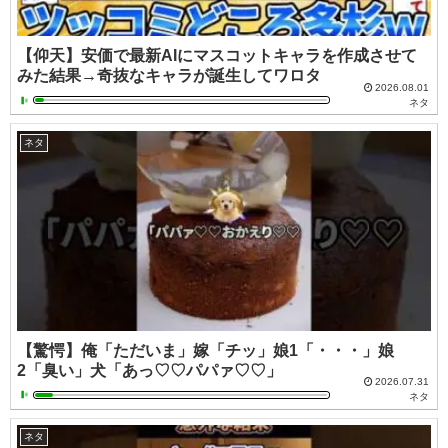
【仰天】安価で最新AIにマスコットキャラを作成させて
みた結果→奇抜なキャラが誕生してワロタ
2026.08.01
ネタ
ネタ
【驚愕】俺「ただいま」嫁「チッ」娘1「・・・」娘
2「臭い」犬「あっ♡♡パパァ♡♡」
2026.07.31
ネタ
ネタ