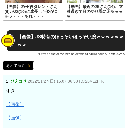
【画像】JY子役タレントさん
【動画】最近のJSさん(14)、立
(6)がJS(10)に成長した姿がコ
派過ぎて目のやり場に困るｗｗ
チラ・・・あれ・・・
ｗ
【画像】JS特有のほっそいほっそい腕ｗｗｗｗｗｗ
ｗｗ
引用元：
https://nova.5ch.net/test/read.cgi/livegalileo/1669529256/
あとで読む
1:
ひえコペ
2022/11/27(日) 15:07:36.33 ID:l2bVE2hHd
すき
【画像】
【画像】