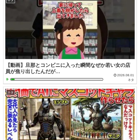
ネタ
【動画】旦那とコンビニに入った瞬間なぜか若い女の店
員が焦り出したんだが…
2026.08.01
ネタ
ネタ