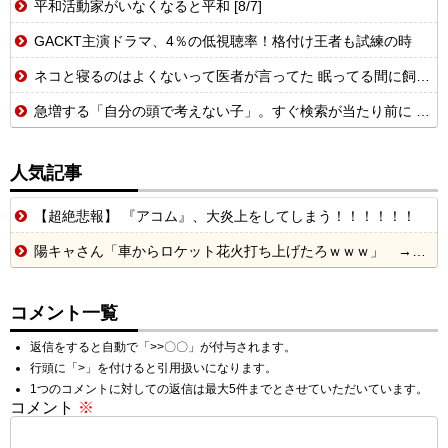
平和活動家がいなくなると平和 [8/7]
GACKT主演ドラマ、4％の低視聴率！格付け王者も試練の時
ネコと寝るのはよくないって医者が言ってた 眠ってる間に飼い主の顔とかを舐めたりしてるから、菌が感染して人間が病気になるらしい【再】
急増する「自分の頭で考えない子」。すぐ検索が当たり前に 「タイパ」至上主義
人気記事
【超絶悲報】 『アコム』、大炎上をしてしまう！！！！！！
陽キャさん「車からロケット花火打ち上げたろｗｗｗ」 → サンルーフが閉まっていて無事車内に発射
コメント一覧
返信をすると自動で「>>〇〇」が付与されます。
行頭に「>」を付けると引用扱いになります。
1つのコメントに対しての返信は最大5件までとさせていただいています。
コメント
※