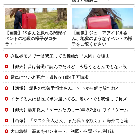
様子が話題に・・・
【画像】JSさんと戯れる闇深イ
【画像】ジュニアアイドルさ
ベントの地獄の様子がコチ
ん、地獄のようなイベントの様
ラ・・・
子をご覧ください
異世界モノで一番繁栄してる種族が『人間』な理由
【仰天】昔は普通に読んでたけど…今思うととんでもない設定の少女漫画
電車にひかれ死亡→遺族が1億4千万請求
【朗報】 爆胸の気象予報士さん、NHKから解き放たれる
イケてる人は皆長ズボン履いてる。暑い中でも我慢して長ズボン履いてる。半ズボンはモテ無い。厳しいって
【仰天】藤井聡太「ゲームたのしー(年収2億)」ワイ「ゲームたのしー(年収200万)」
【画像】 「マスク美人さん、また我々を欺く」←海外でも流行りだした結果がこちらw w w w w w w
大山悠輔 高めをセンターへ 初回から繋がる虎打線