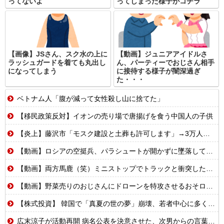
ってないよ
ってしまった様子がコチラ
【画像】JSさん、スク水の上に
【動画】ジュニアアイドルさ
ラッシュガードを着ても丸出し
ん、パーティーでおじさん相手
になってしまう
に接待する様子が闇深過ぎ
た・・・
ベトナム人「腹が減って女性殺し山に捨てた」
【移民政策反対】イオンの売り場で唐揚げを食う中国人の子供
【炎上】藤沢市「モスク建設と土葬も許可します」→3万人の反対署名も却下
【動画】ロシアの空挺兵、パラシュートが開かずに墜落してしまう。
【動画】両方馬鹿（笑）ミニストップでトラックと衝突したドラレコが（ノ∇`）
【動画】野菜売りのおじさんにドローンを特攻させるおそロシア。
【株式投資】 韓国で「真夏の世の夢」崩壊、若者中心に多くの人が「人生オワタ」―中国メディア
広末涼子が活動再開 病名公表を決意させた、次男からの言葉明かす