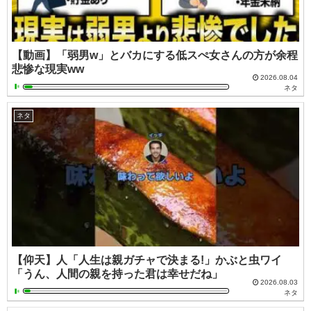
【動画】「弱男w」とバカにする低スぺ女さんの方が余程
悲惨な現実ww
2026.08.04
ネタ
ネタ
【仰天】人「人生は親ガチャで決まる!」かぶと虫ワイ
「うん、人間の親を持った君は幸せだね」
2026.08.03
ネタ