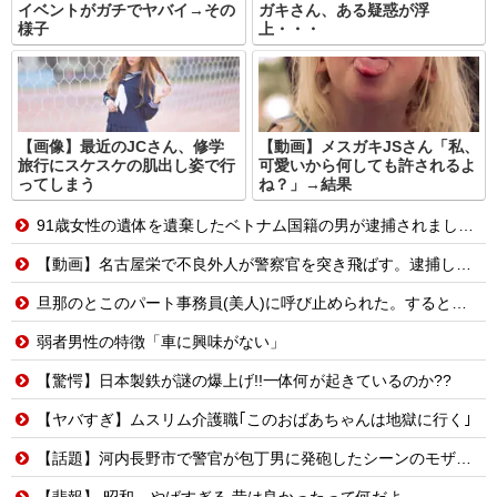
イベントがガチでヤバイ→その
ガキさん、ある疑惑が浮
様子
上・・・
【画像】最近のJCさん、修学
【動画】メスガキJSさん「私、
旅行にスケスケの肌出し姿で行
可愛いから何しても許されるよ
ってしまう
ね？」→結果
91歳女性の遺体を遺棄したベトナム国籍の男が逮捕されました #移民 #外国人
【動画】名古屋栄で不良外人が警察官を突き飛ばす。逮捕しろやｗｗｗ
旦那のとこのパート事務員(美人)に呼び止められた。すると「あんな物(昼食)を旦那さんに食べさせるなんて信じられない！」と言い出し...
弱者男性の特徴「車に興味がない」
【驚愕】日本製鉄が謎の爆上げ!!一体何が起きているのか??
【ヤバすぎ】ムスリム介護職｢このおばあちゃんは地獄に行く｣
【話題】河内長野市で警官が包丁男に発砲したシーンのモザ無し映像が公開される。
【悲報】 昭和、やばすぎる 昔は良かったって何だよ