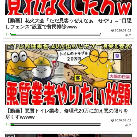
【動画】花火大会「ただ見客うぜえなぁ…せや!」→"目隠
しフェンス"設置で貧民排除www
2026.08.02
ネタ
ネタ
【動画】悪質トイレ業者、修理代20万に加え悪の限りを
尽くすwwww
2026.08.02
ネタ