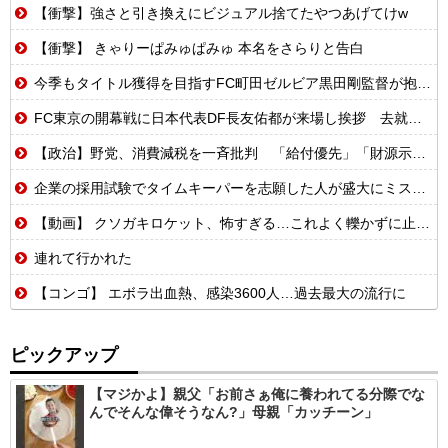
【衝撃】強さと引き換えにビジュアル捨てたやつあげてけw
【衝撃】 きゃりーぱみゅぱみゅ 本名をさらりと告白
今季もタイトル獲得を目指すFC町田ゼルビア黒田剛監督が抱負を語る
FC東京の開幕戦に日本代表DF長友佑都が来場し挨拶 去就に注目集まる
【政治】野党、消費減税を一斉批判 「給付優先」「財源示せ」
企業の採用試験でタイムキーパーを志願した人が盛大にミス、グループは険悪になりタイムアップとなったが……
【動画】 クソガキロケット、怖すぎる…これよく轢かずに止まれたな
連れて行かれた
【コンゴ】 エボラ出血熱、感染3600人…過去最大の流行に
ピックアップ
【マジかよ】親父「お前さぁ俺に養われてる分際でな
んでそんな偉そうなん?」母親「カッチーン」