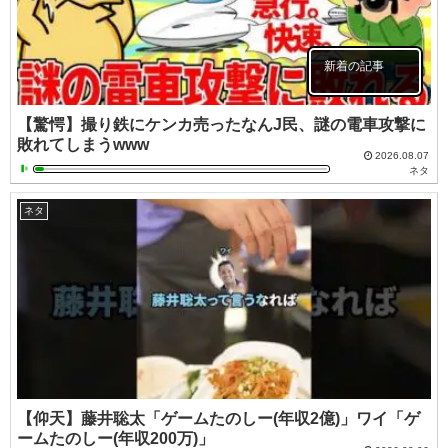
新着の記事
【驚愕】撮り鉄にケンカ売ったなんJ民、謎の電車攻撃に
敗れてしまうwww
2026.08.07
ネタ
ネタ
【仰天】藤井聡太「ゲームたのしー(年収2億)」ワイ「ゲ
ームたのしー(年収200万)」