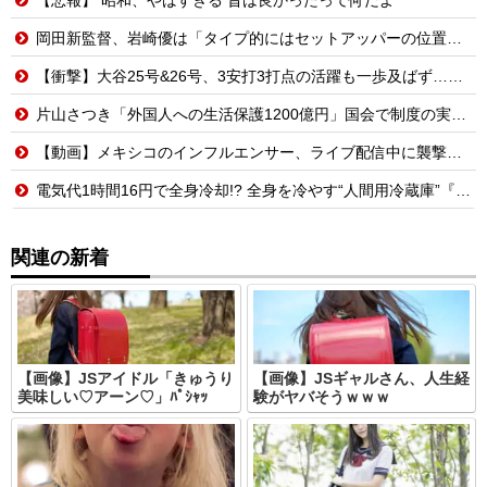
岡田新監督、岩崎優は「タイプ的にはセットアッパーの位置が一番合うてる」←おーん
【衝撃】大谷25号&26号、3安打3打点の活躍も一歩及ばず…それでも希望を見出すLADファン反応集 MLB2026シーズン 8.
片山さつき「外国人への生活保護1200億円」国会で制度の実態を追及
【動画】メキシコのインフルエンサー、ライブ配信中に襲撃されて死亡。
電気代1時間16円で全身冷却!? 全身を冷やす“人間用冷蔵庫”『ど冷えもんBOX』→工事現場やゴルフ場で導入続々と話題
関連の新着
【画像】JSアイドル「きゅうり
【画像】JSギャルさん、人生経
美味しい♡アーン♡」ﾊﾟｼｬｯ
験がヤバそうｗｗｗ