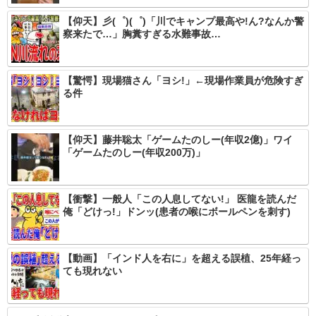
【仰天】彡(゜)(゜)「川でキャンプ最高や!ん?なんか警
察来たで…」胸糞すぎる水難事故…
【驚愕】現場猫さん「ヨシ!」←現場作業員が危険すぎ
る件
【仰天】藤井聡太「ゲームたのしー(年収2億)」ワイ
「ゲームたのしー(年収200万)」
【衝撃】一般人「この人息してない!」 医龍を読んだ
俺「どけっ!」ドンッ(患者の喉にボールペンを刺す)
【動画】「インド人を右に」を超える誤植、25年経っ
ても現れない