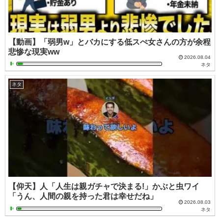
【動画】「弱男w」とバカにする低スぺ女さんの方が余程
悲惨な現実ww
2026.08.04
ネタ
ネタ
【仰天】人「人生は親ガチャで決まる!」かぶと虫ワイ
「うん、人間の親を持った君は幸せだね」
2026.08.03
ネタ