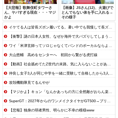
【大悲報】歌舞伎町タワーさ
【画像】JSさん(12)、火遊びで
ん、ヤバすぎる現在・・・マジ
とんでもない体を手に入れる→
かよ
その様子
イケてる人は皆長ズボン履いてる。暑い中でも我慢して長ズボン履いてる。半ズボンはモテ無い。厳しいって
【衝撃】謎の日本人女性、なぜか海外で大バズりしてしまうwww
ワイ「米津玄師ってソロじゃなくてバンドのボーカルならよかったよね」
大山悠輔 高めをセンターへ 初回から繋がる虎打線
【動画】社会舐めてたZ世代の末路。気に入らないことがあれば退職代行で即退職!理想の職場を求め続けた結果
仲良し女子3人が同じ中学を一緒に受験して合格したから3人で進学するんだってと言ってる
攻殻機動隊見てるんやが
【マジかよ】キョン「なんかあっちの方に全然敵がおらん楽園あるらしいで!」
SuperGT：2027年からのワンメイクタイヤがGT500→ブリヂストン、GT300→ダンロップに決まったわけだが
【悲報】独身の弱者男性、明らかに不幸の模様www