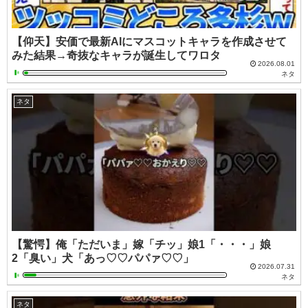
【仰天】安価で最新AIにマスコットキャラを作成させて
みた結果→奇抜なキャラが誕生してワロタ
2026.08.01
ネタ
ネタ
【驚愕】俺「ただいま」嫁「チッ」娘1「・・・」娘
2「臭い」犬「あっ♡♡パパァ♡♡」
2026.07.31
ネタ
ネタ