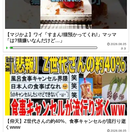
【マジかよ】ワイ「すまん!猫預かってくれ!」マッマ
「は?猫嫌いなんだけど…」
2026.08.05
ネタ
ネタ
【仰天】Z世代さんの約40%、食事キャンセルが流行り逝
くwww
2026.08.05