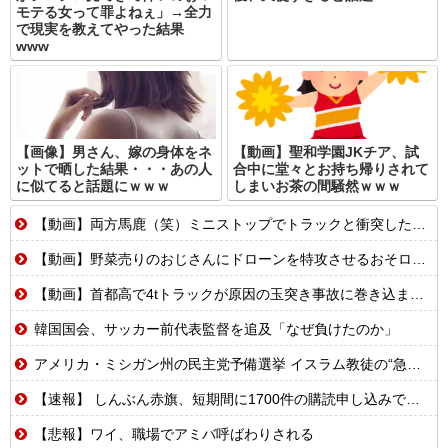
モテる女って罪よねぇ」→全力
で現実を教えてやった結果
www
【画像】男さん、嫁の身体をネ
【動画】聖和学園JKチア、試
ットで晒した結果・・・あの人
合中に堂々とお持ち帰りされて
に似てると話題にｗｗｗ
しまいお茶の間騒然ｗｗｗ
【動画】両方馬鹿（笑）ミニストップでトラックと衝突したドラレコが（ノ∇`）
【動画】野菜売りのおじさんにドローンを特攻させるおそロシア。
【動画】首都高で4tトラックが原因の玉突き事故に巻き込まれた軽バンの車載。
韓国国会、サッカー前代表監督を追及「なぜ負けたのか」
アメリカ・ミシガン州の民主党予備選挙 イスラム教徒の“急進左派”候補が勝利確実に⋯トランプ氏は批判
【速報】 しんぶん赤旗、短期間に1700件の購読申し込みで嬉し泣き→「うそでーす」虚偽申し込みと判明→ 共産党が刑事告訴「厳重な処罰を求める」
【悲報】ワイ、職場でアミバ呼ばわりされる