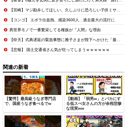
【宮崎】マジ勘弁してほしい。久しぶりに恐ろしい子供ミサイルを見た。
【コンゴ】 エボラ出血熱、感染3600人…過去最大の流行に
異世界モノで一番繁栄してる種族が『人間』な理由
【仰天】式典遅延の緊急事態に雅子さまが陛下へかけた「最高の一言」とは? 楽曲提供:株式会社FLMusic
【悲報】 国土交通省さん気が狂ってしまうｗｗｗｗｗｗ
関連の新着
【驚愕】最高級うなぎ専門店
【動画】「弱男w」とバカにす
で、国産うなぎ食べるでw
る低スぺ女さんの方が余程悲惨
な現実ww