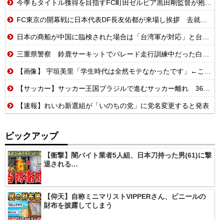
今季もタイトル獲得を目指すFC町田ゼルビア黒田剛監督が抱負を語る
FC東京の開幕戦に日本代表DF長友佑都が来場し挨拶 去就に注目集まる
日本の商船が中国に臨検された場合は「台湾軍が対応」と台湾軍トップ！
三重県警察 鈴鹿サーキットでパレード走行訓練中だった白バイが転倒事故 20代の女性隊員が重傷 白バイ乗車歴4カ月 [8/6]
【画像】 宇垣美里「学生時代は全然モテなかったです」←これほんまかぁ？w w w w w w w w
【サッカー】サッカー王国ブラジルで進むサッカー離れ 36％が「関心なし」...
【速報】れいわ新選組が「いのちの党」に党名変更すると発表
ピックアップ
【衝撃】闇バイト業者5人組、日本刀持った男(61)に撃
退される…
【仰天】自称ミニマリストVIPPERさん、ビニールの
財布を披露してしまう