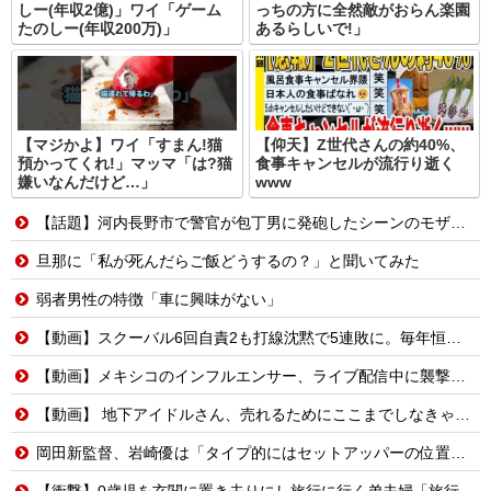
しー(年収2億)」ワイ「ゲーム
っちの方に全然敵がおらん楽園
たのしー(年収200万)」
あるらしいで!」
【マジかよ】ワイ「すまん!猫
【仰天】Z世代さんの約40%、
預かってくれ!」マッマ「は?猫
食事キャンセルが流行り逝く
嫌いなんだけど…」
www
【話題】河内長野市で警官が包丁男に発砲したシーンのモザ無し映像が公開される。
旦那に「私が死んだらご飯どうするの？」と聞いてみた
弱者男性の特徴「車に興味がない」
【動画】スクーバル6回自責2も打線沈黙で5連敗に。毎年恒例の苦しい時期に入るドジャースファン
【動画】メキシコのインフルエンサー、ライブ配信中に襲撃されて死亡。
【動画】 地下アイドルさん、売れるためにここまでしなきゃいけないと判明…………………
岡田新監督、岩崎優は「タイプ的にはセットアッパーの位置が一番合うてる」←おーん
【衝撃】0歳児を玄関に置き去りにし旅行に行く弟夫婦「旅行中、1ヶ月世話しろw」18年後に返せと言われ「お前らの子供、捨てたよ?」「は!?」