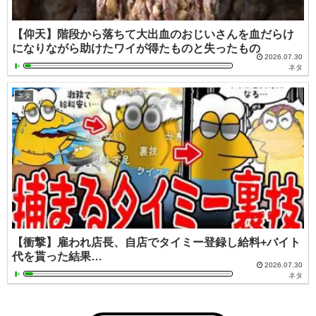
【仰天】階段から落ちて大出血のおじいさんを血だらけ
になりながら助けたワイが得たものと失ったもの
2026.07.30
ネタ
ネタ
【衝撃】雇われ店長、自店でタイミー登録し給料+バイト
代を貰った結果…
2026.07.30
ネタ