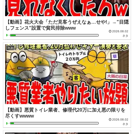
【動画】花火大会「ただ見客うぜえなぁ…せや!」→"目隠
しフェンス"設置で貧民排除www
2026.08.02
ネタ
ネタ
【動画】悪質トイレ業者、修理代20万に加え悪の限りを
尽くすwwww
2026.08.02
ネタ