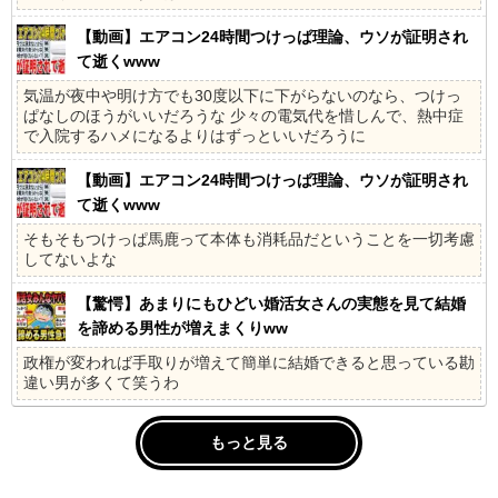
【動画】エアコン24時間つけっぱ理論、ウソが証明され
て逝くwww
気温が夜中や明け方でも30度以下に下がらないのなら、つけっ
ぱなしのほうがいいだろうな 少々の電気代を惜しんで、熱中症
で入院するハメになるよりはずっといいだろうに
【動画】エアコン24時間つけっぱ理論、ウソが証明され
て逝くwww
そもそもつけっぱ馬鹿って本体も消耗品だということを一切考慮
してないよな
【驚愕】あまりにもひどい婚活女さんの実態を見て結婚
を諦める男性が増えまくりww
政権が変われば手取りが増えて簡単に結婚できると思っている勘
違い男が多くて笑うわ
もっと見る