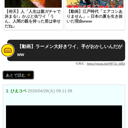
【仰天】人「人生は親ガチャで
【動画】江戸時代「エアコンあ
決まる!」かぶと虫ワイ「う
りません」←日本の夏を生き抜
ん、人間の親を持った君は幸せ
いた理由www
だね」
【動画】ラーメン大好きワイ、手がおかしいんだが
ww
引用元：
https://youtu.be/PlP71r_kfE0
あとで読む
1:
ひえコペ
2026/04/28(火) 09:11:08