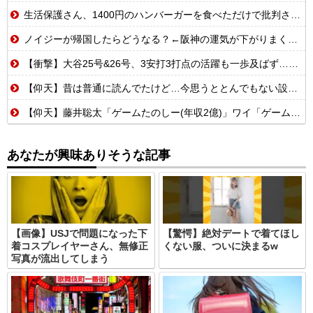
生活保護さん、1400円のハンバーガーを食べただけで批判される
ノイジーが帰国したらどうなる？←阪神の運気が下がりまくるやろな
【衝撃】大谷25号&26号、3安打3打点の活躍も一歩及ばず…それでも希望を見出すLADファン反応集 MLB2026シーズン 8.
【仰天】昔は普通に読んでたけど…今思うととんでもない設定の少女漫画
【仰天】藤井聡太「ゲームたのしー(年収2億)」ワイ「ゲームたのしー(年収200万)」
あなたが興味ありそうな記事
【画像】USJで問題になった下
【驚愕】絶対デートで着てほし
着コスプレイヤーさん、無修正
くない服、ついに決まるw
写真が流出してしまう