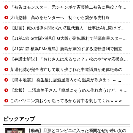
「被告はモンスター」元ジャンポケ斉藤慎二被告に懲役７年求刑でほぼ実刑確実？弁護側の主張が無理筋なワケ
大山悠輔 高めをセンターへ 初回から繋がる虎打線
【動画】俺の指導を聞かないZ世代新人「仕事はAIに聞けば余裕w」俺「AI以下でごめんね」→指導やめて放置プレイした結果w
【J1第1節 G大阪×浦和】G大阪が逆転勝利で開幕白星スタート！数的優位の中で逆転を許す苦しい展開も終盤に再逆転に成功
【J1第1節 横浜FM×鹿島】鹿島が劇的すぎる逆転勝利で国立での開幕戦制す！後半ATにチャヴリッチが2ゴールの大活躍
【弁護士解説】「おじさんは来るなと？」松のや“ママ応援企画”に批判殺到→謝罪…キャンペーンは「男女差別」だったのか
某週刊誌が完全逃亡して取り残された中道議員が絶体絶命の窮地、「今度は宏池会に矛先を向けたか……」と節操の無さに呆れる人が続出
【熊本地震】 発生後に居酒屋店内から温泉が吹き出す ← これ前触れじゃね？
【悲報】 上沼恵美子さん「簡単にそうめん作れ言うけど、そうめん作りて地獄なんよ」
このパソコン買おうか迷ってるから背中を刺してくれｗｗｗ
ピックアップ
【動画】旦那とコンビニに入った瞬間なぜか若い女の