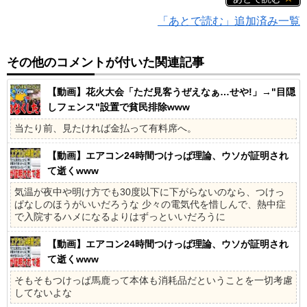
「あとで読む」追加済み一覧
その他のコメントが付いた関連記事
【動画】花火大会「ただ見客うぜえなぁ…せや!」→"目隠
しフェンス"設置で貧民排除www
当たり前、見たければ金払って有料席へ。
【動画】エアコン24時間つけっぱ理論、ウソが証明され
て逝くwww
気温が夜中や明け方でも30度以下に下がらないのなら、つけっ
ぱなしのほうがいいだろうな 少々の電気代を惜しんで、熱中症
で入院するハメになるよりはずっといいだろうに
【動画】エアコン24時間つけっぱ理論、ウソが証明され
て逝くwww
そもそもつけっぱ馬鹿って本体も消耗品だということを一切考慮
してないよな