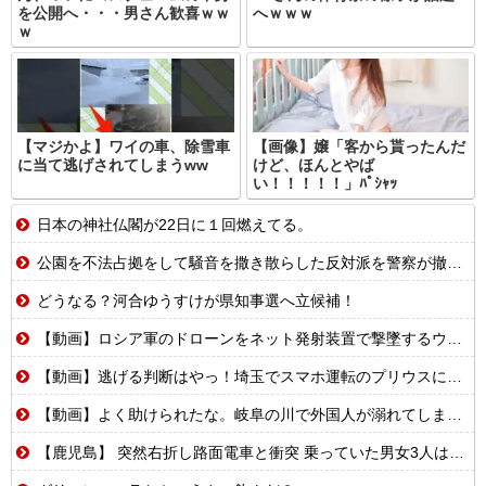
を公開へ・・・男さん歓喜ｗｗ
へｗｗｗ
ｗ
【マジかよ】ワイの車、除雪車
【画像】嬢「客から貰ったんだ
に当て逃げされてしまうww
けど、ほんとやば
い！！！！！」ﾊﾟｼｬｯ
日本の神社仏閣が22日に１回燃えてる。
公園を不法占拠をして騒音を撒き散らした反対派を警察が撤去しました！
どうなる？河合ゆうすけが県知事選へ立候補！
【動画】ロシア軍のドローンをネット発射装置で撃墜するウクライナ。
【動画】逃げる判断はやっ！埼玉でスマホ運転のプリウスに当て逃げされる車載。
【動画】よく助けられたな。岐阜の川で外国人が溺れてしまう事故。
【鹿児島】 突然右折し路面電車と衝突 乗っていた男女3人は車を放置しダッシュで逃走中