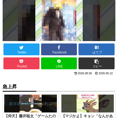
Twitter
Facebook
はてブ
Pocket
LINE
コピー
2026.08.05
2026.05.22
急上昇
【仰天】藤井聡太「ゲームたの
【マジかよ】キョン「なんかあ