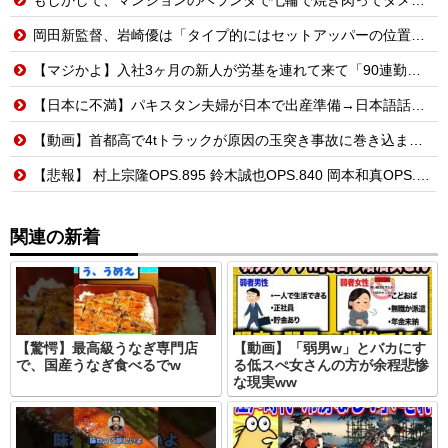
岡田新監督、岩崎優は「タイプ的にはセットアッパーの位置が一番合うてる」←おーん
【マジかよ】入社3ヶ月の新人が労基を連れて来て「90連勤させられました」「労働基準法違反です」→俺「彼は30連休中ですが?」
【日本に不満】パキスタン夫婦が日本で出産準備→日本語話せないため病院に断られる
【動画】首都高で4tトラックが原因の玉突き事故に巻き込まれた軽バンの車載。
【悲報】 村上宗隆OPS.895 鈴木誠也OPS.840 岡本和真OPS.742 吉田正尚OPS.740←これ
関連の新着
【驚愕】最高級うなぎ専門店
【動画】「弱男w」とバカにす
で、国産うなぎ食べるでw
る低スぺ女さんの方が余程悲惨
な現実ww