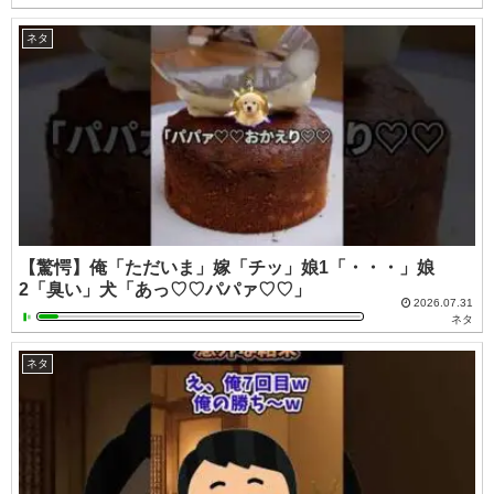
ネタ
【驚愕】俺「ただいま」嫁「チッ」娘1「・・・」娘
2「臭い」犬「あっ♡♡パパァ♡♡」
2026.07.31
ネタ
ネタ