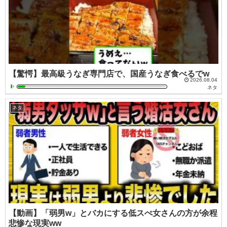
【驚愕】最高級うなぎ専門店で、国産うなぎ食べるでw
2026.08.04
ネタ
ネタ
【動画】「弱男w」とバカにする低スぺ女さんの方が余程
悲惨な現実ww