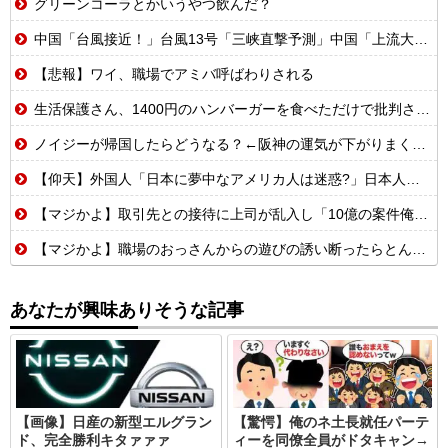
グリーンコーラとかいうやつ飲んだ？
中国「台風接近！」台風13号「三峡直撃予測」中国「上流大洪水！（三峡上流」中国都市「8/5の映像（動画」三峡ダム「緊急放流（決壊危機」中国「下流大水害（震え声」→
【悲報】ワイ、職場でアミバ呼ばわりされる
生活保護さん、1400円のハンバーガーを食べただけで批判される
ノイジーが帰国したらどうなる？←阪神の運気が下がりまくるやろな
【仰天】外国人「日本に夢中なアメリカ人は迷惑?」日本人の回答が的確すぎた
【マジかよ】取引先との接待に上司が乱入し「10億の案件俺がもらったw残念だったな負け犬w」→取引先社長「誰だね君は…」既に契約成立していて…
【マジかよ】職場のおっさんからの遊びの誘い断ったらとんでもないこと言われたんだが
あなたが興味ありそうな記事
【画像】日産の新型エルグラン
【驚愕】俺のネ土長就任パーテ
ド、完全勝利キタァァァ
ィーを同僚全員がドタキャン→