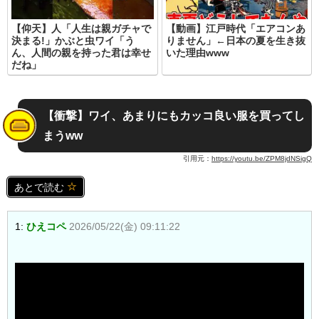
【仰天】人「人生は親ガチャで
【動画】江戸時代「エアコンあ
決まる!」かぶと虫ワイ「う
りません」←日本の夏を生き抜
ん、人間の親を持った君は幸せ
いた理由www
だね」
【衝撃】ワイ、あまりにもカッコ良い服を買ってし
まうww
引用元：
https://youtu.be/ZPM8jdNSigQ
あとで読む
1:
ひえコペ
2026/05/22(金) 09:11:22