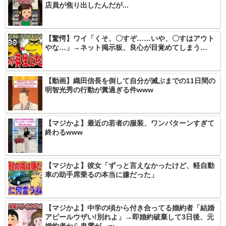
店員が焦り出したんだが...
【驚愕】ワイ「くそ、〇すぞ……いや、〇すはアウト
やな…」→ネット掲示板、良心が目覚めてしまう…
【動画】織田信長を倒して自分が滅ぶまでの11日間の
明智光秀の行動が糞過ぎる件www
【マジかよ】最近の若者の服装、ワンパターンすぎて
終わるwww
【マジかよ】彼女「ずっと言えなかったけど、軽自動
車の助手席乗るの本当に嫌だった」
【マジかよ】中学の頃から付き合ってる婚約者「結婚
アピールウザい!別れよ」→即婚約破棄して3日後、元