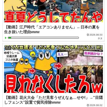
【動画】江戸時代「エアコンありません」←日本の夏を
生き抜いた理由www
2026.08.03
ネタ
ネタ
【動画】花火大会「ただ見客うぜえなぁ…せや!」→"目隠
しフェンス"設置で貧民排除www
2026.08.02