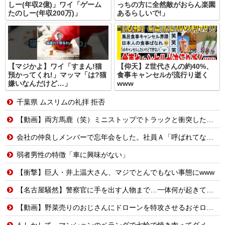
しー(年収2億)」ワイ「ゲーム
っちの方に全然敵がおらん楽園
たのしー(年収200万)」
あるらしいで!」
【マジかよ】ワイ「すまん!猫
【仰天】Z世代さんの約40%、
預かってくれ!」マッマ「は?猫
食事キャンセルが流行り逝く
嫌いなんだけど…」
www
千葉県 ムスリムの礼拝 拒否
【動画】両方馬鹿（笑）ミニストップでトラックと衝突したドラレコが（ノ∇`）
会社の仲良しメンバーで忘年会をした。社員Ａ「呼ばれてない！」私（なぜ今年も呼ばれると思うのか…）→ Ａは『食べ物』になると豹変・・・
弱者男性の特徴「車に興味がない」
【衝撃】巨人・井上温大さん、マジでとんでもない事態にwww
【名古屋騒然】警察官に手を出す人物まで…一体何が起きているのか #外国人 #共生社会 #japan
【動画】野菜売りのおじさんにドローンを特攻させるおそロシア。
もしかして、マンションのベランダで七輪で焼き肉ってダメなの？????