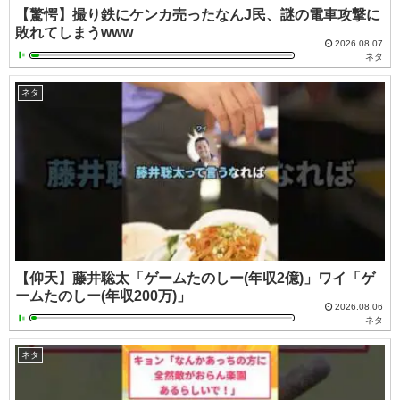
【驚愕】撮り鉄にケンカ売ったなんJ民、謎の電車攻撃に
敗れてしまうwww
2026.08.07
ネタ
ネタ
【仰天】藤井聡太「ゲームたのしー(年収2億)」ワイ「ゲ
ームたのしー(年収200万)」
2026.08.06
ネタ
ネタ