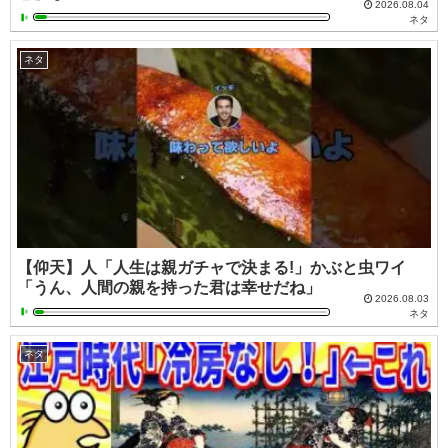
2026.08.04
ネタ
ネタ
【仰天】人「人生は親ガチャで決まる!」かぶと虫ワイ
「うん、人間の親を持った君は幸せだね」
2026.08.03
ネタ
ネタ