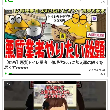
ネタ
ネタ
【動画】悪質トイレ業者、修理代20万に加え悪の限りを
尽くすwwww
2026.08.02
ネタ
ネタ