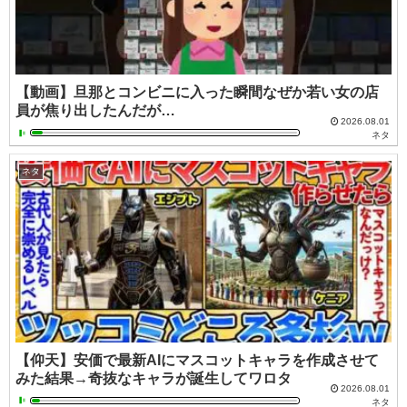
【動画】旦那とコンビニに入った瞬間なぜか若い女の店
員が焦り出したんだが…
2026.08.01
ネタ
ネタ
【仰天】安価で最新AIにマスコットキャラを作成させて
みた結果→奇抜なキャラが誕生してワロタ
2026.08.01
ネタ