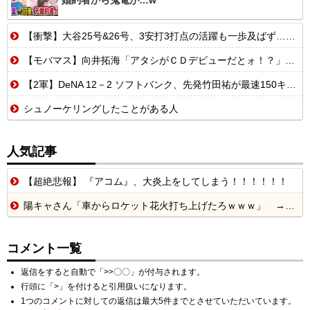
婚約者から鬼電が…w
【衝撃】大谷25号&26号、3安打3打点の活躍も一歩及ばず…それでも希望を見出すLADファン反応集 MLB2026シーズン 8.
【モバマス】向井拓海「アタシがＣＤデビューだとォ！？」 高垣楓「ﾋｬｳｨｺﾞｰ ｶﾓﾝｯ」
【2軍】DeNA 12－2 ソフトバンク、先発竹田祐が最速150キロストレートで6回無失点！打線は5回6者連続ヒット・全員出塁の9点で圧勝
シュノーケリングしたことがある人
人気記事
【超絶悲報】 『アコム』、大炎上をしてしまう！！！！！！
陽キャさん「車からロケット花火打ち上げたろｗｗｗ」 → サンルーフが閉まっていて無事車内に発射
コメント一覧
返信をすると自動で「>>〇〇」が付与されます。
行頭に「>」を付けると引用扱いになります。
1つのコメントに対しての返信は最大5件までとさせていただいています。