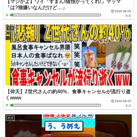
【マジかよ】ワイ「すまん!猫預かってくれ!」マッマ
「は?猫嫌いなんだけど…」
2026.08.05
ネタ
ネタ
【仰天】Z世代さんの約40%、食事キャンセルが流行り逝
くwww
2026.08.05
ネタ
ネタ