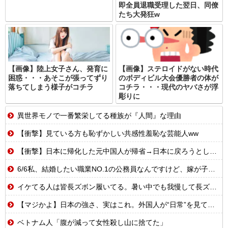
即全員退職受理した翌日、同僚
たち大発狂w
【画像】陸上女子さん、発育に
【画像】ステロイドがない時代
困惑・・・あそこが張ってずり
のボディビル大会優勝者の体が
落ちてしまう様子がコチラ
コチラ・・・現代のヤバさが浮
彫りに
異世界モノで一番繁栄してる種族が『人間』な理由
【衝撃】見ている方も恥ずかしい共感性羞恥な芸能人ww
【衝撃】日本に帰化した元中国人が帰省→日本に戻ろうとしたら…
6/6私、結婚したい職業NO.1の公務員なんですけど、嫁が子供連れて家出した。全く理由は思いつかないけど強いてあげるとすれば母のせいかもしれない。嫁のせいでアトピー悪化しそう→
イケてる人は皆長ズボン履いてる。暑い中でも我慢して長ズボン履いてる。半ズボンはモテ無い。厳しいって
【マジかよ】日本の強さ、実はこれ。外国人が“日常”を見て衝撃を受けた理由
ベトナム人「腹が減って女性殺し山に捨てた」