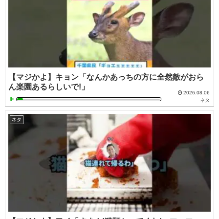
【マジかよ】キョン「なんかあっちの方に全然敵がおら
ん楽園あるらしいで!」
2026.08.06
ネタ
ネタ