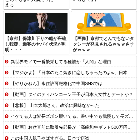
えっ
【京都】保津川下りの船が座礁
【画像】京都でとんでもないタ
し転覆、乗客のヤバイ状況が判
クシーが発見されるｗｗｗさす
明・・・
がｗｗｗ
異世界モノで一番繁栄してる種族が『人間』な理由
【マジかよ】「日本のたこ焼きに恋しちゃったのよw」日本留学したカナダ人が母国でたこ焼き屋を開業した結果w
【やりかねん】永住許可厳格化で中国SNSでは…
【動画】タイのティパンコーン王子が日本人女性とデートか？
【悲報】 山本太郎さん、政治に興味なかった
イケてる人は皆長ズボン履いてる。暑い中でも我慢して長ズボン履いてる。半ズボンはモテ無い。厳しいって
【動画】お盆直前に取引先部長が「高級和牛ギフト500万円分、全部キャンセルでw」→取引先本社の社長に直接納品したら…
この中国人親子やばすぎる。日本で窃盗