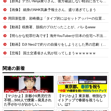
【群馬】デカいNinja乗りさん、後方確認しない軽四に当てられてしまう。
【画像】 細身のNHK気象予報士さん、盛り過ぎてしまう
岡田新監督、岩崎優は「タイプ的にはセットアッパーの位置が一番合うてる」←おーん
【動画】税務署、脱税のプロだったことが、バレるwww
【明らかな犯罪行為です】海外YouTuberが日本の住宅へ不法侵入する動画を投稿
【動画】DJI Neo2で釣りの自撮りをしようとした男の悲劇（ノ∇`）
【悲報】 国土交通省さん気が狂ってしまうｗｗｗｗｗｗ
関連の新着
【マジかよ】京都小5男児行方
【マジかよ】東京都、特別なラ
不明…500人で捜索→発見され
イトアップで春節を祝うらし
た手がかりがおかしい…
い。は?