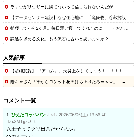
ラオウがサウザーに勝てないって信じられないんだが…
【データセンター建設】なぜ住宅地に…「危険物」貯蔵施設として法整備を 自...
捕獲してから2ヶ月。毎日添い寝してくれたのに・・・おとついから押入れかリビングで ひとり寝るようになってしまった・・・。【再】
謙遜を求める文化、もう流石に古いと思いますか？
人気記事
【超絶悲報】 『アコム』、大炎上をしてしまう！！！！！！
陽キャさん「車からロケット花火打ち上げたろｗｗｗ」 → サンルーフが閉まっていて無事車内に発射
コメント一覧
1:
ひえたコッペパン
-Lv1-
2026/06/06(土) 13:56:40
ID:c2MTgzOTk
八王子ってクソ田舎だからなあ