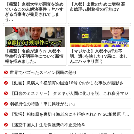
【衝撃】京都大学が調査を進め
【京都】出世のために増税 高
ているこの未解決事件→ヤバす
市総理vs財務省の行方は?
ぎる当事者が発見されてしま
う…
【衝撃】名前が違う!? 京都小
【マジかよ】京都小6行方不
学生行方不明事件について新情
明、遺○を映したTV局に、楽し
報を掴みました。
んごハッキリ言う
世界でバズったスペイン国民の怒り
【動画】急病人？横須賀の国道16号でおかしな事故が撮影される。
【田舎のミステリー】 タヌキが人間に化ける説、これ多分マジ
弱者男性の特徴「車に興味がない」
【驚愕】相模原を裏切り海老名にも拒絶された!? SC相模原「移転騒動」の悲惨な結末
【迷惑中国人】生活保護費の不正受給💢