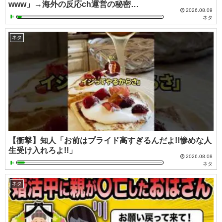
www」→海外の反応ch運営の秘密…
2026.08.09
ネタ
ネタ
【衝撃】知人「お前はプライド高すぎるんだよ!!惨めな人
生受け入れろよ!!」
2026.08.08
ネタ
ネタ