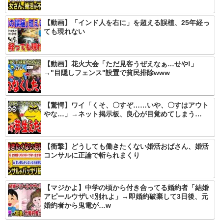
【動画】「インド人を右に」を超える誤植、25年経っ
ても現れない
【動画】花火大会「ただ見客うぜえなぁ…せや!」
→"目隠しフェンス"設置で貧民排除www
【驚愕】ワイ「くそ、〇すぞ……いや、〇すはアウト
やな…」→ネット掲示板、良心が目覚めてしまう…
【衝撃】どうしても働きたくない婚活おばさん、婚活
コンサルに正論で斬られまくり
【マジかよ】中学の頃から付き合ってる婚約者「結婚
アピールウザい!別れよ」→即婚約破棄して3日後、元
婚約者から鬼電が…w