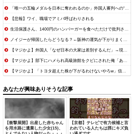
「唯一の五輪メダルを日本に奪われるのか」外国人審判への“性接待”で大揺れの韓国サッカー界、ロンドン五輪メダル剝奪の可能性に戦々恐々「前例がない」
【悲報】ワイ、職場でアミバ呼ばわりされる
生活保護さん、1400円のハンバーガーを食べただけで批判される
ノイジーが帰国したらどうなる？←阪神の運気が下がりまくるやろな
【マジかよ】外国人「なぜ日本の大家は差別するんだ」→現役大家の実録に反論できず
【マジかよ】部下にハメられ高級旅館をクビにされた俺「あとは頑張れよ」→廃業寸前の元三ツ星レストランでバイトを始めた結果
【マジかよ】「トヨタ超えた株が下がるわけないやろw」信用全力でキオクシア買った男たちの末路まとめwww
あなたが興味ありそうな記事
【衝撃展開】出産した赤ちゃん
【京都】テレビで有力候補と言
を用水路に遺棄した少女(15)、
われている人たちは脛にキズ負
とんでもない人物だった・・・
い過ぎです。