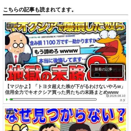
こちらの記事も読まれてます。
ネタ
新着の記事
【マジかよ】「トヨタ超えた株が下がるわけないやろw」
信用全力でキオクシア買った男たちの末路まとめwww
2026.08.10
ネタ
ネタ