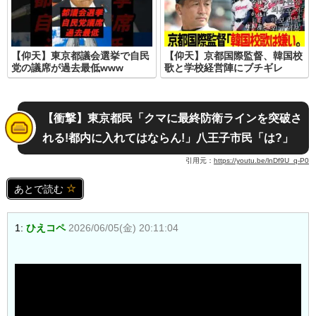
【仰天】東京都議会選挙で自民
【仰天】京都国際監督、韓国校
党の議席が過去最低www
歌と学校経営陣にブチギレ
【衝撃】東京都民「クマに最終防衛ラインを突破さ
れる!都内に入れてはならん!」八王子市民「は?」
引用元：
https://youtu.be/lnDf9U_q-P0
あとで読む
1:
ひえコペ
2026/06/05(金) 20:11:04