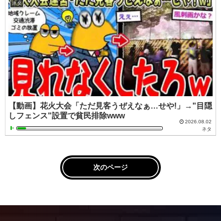
ネタ
【動画】花火大会「ただ見客うぜえなぁ…せや!」→"目隠
しフェンス"設置で貧民排除www
2026.08.02
ネタ
次のページ