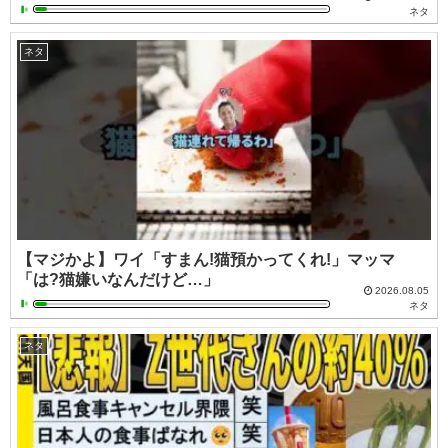
ネタ
ネタ
【マジかよ】ワイ「すまん!猫預かってくれ!」マッマ
「は?猫嫌いなんだけど…」
2026.08.05
ネタ
ネタ