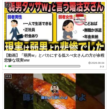
ネタ
【動画】「弱男w」とバカにする低スぺ女さんの方が余程
悲惨な現実ww
2026.08.04
ネタ
ネタ