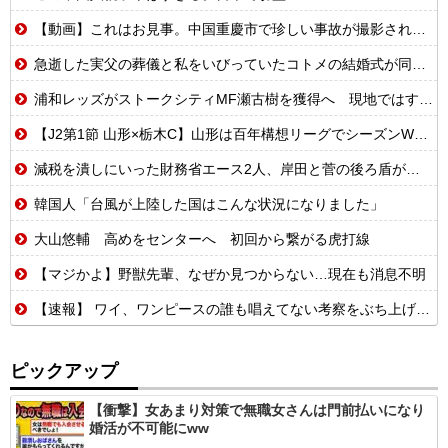
【動画】これはお見事。中国重慶市で珍しい事故が撮影される。
急逝した実父の葬儀と私をいびっていたコトメの結婚式が同じ日になってしまった。無理にでも来いと言われてしまい...
浦和レッズがストークシティMF瀬古樹を獲得へ 現地ではすでにクラブ間合意との情報
【J2第1節 山形×栃木C】山形は百年構想リーグでシーズンW喫した栃木C下し開幕白星！川名連介は移籍後初ゴール
減税を潰しにいった財務省エース2人、岸田と菅の後ろ盾があるから地位は安泰だと信じていたら……
韓国人「台風が上陸した国はこんな状況になりました」
大山悠輔 高めをセンターへ 初回から繋がる虎打線
【マジかよ】野獣先輩、なぜか見つからない…現在も消息不明
【速報】 ワイ、ワンピースの誰も唱えてない考察をぶち上げる【世界初】
ピックアップ
【衝撃】女あまり対策で無職女さんは門前払いになり
婚活が不可能にww