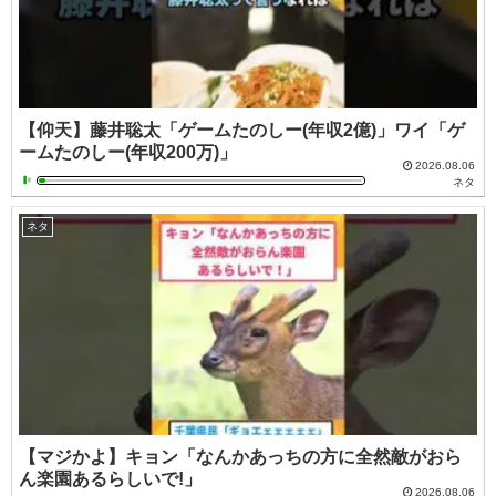
【仰天】藤井聡太「ゲームたのしー(年収2億)」ワイ「ゲ
ームたのしー(年収200万)」
2026.08.06
ネタ
ネタ
【マジかよ】キョン「なんかあっちの方に全然敵がおら
ん楽園あるらしいで!」
2026.08.06