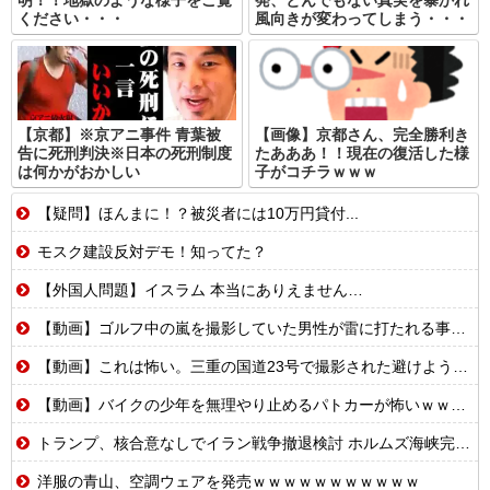
ください・・・
風向きが変わってしまう・・・
【京都】※京アニ事件 青葉被
【画像】京都さん、完全勝利き
告に死刑判決※日本の死刑制度
たあああ！！現在の復活した様
は何かがおかしい
子がコチラｗｗｗ
【疑問】ほんまに！？被災者には10万円貸付...
モスク建設反対デモ！知ってた？
【外国人問題】イスラム 本当にありえません…
【動画】ゴルフ中の嵐を撮影していた男性が雷に打たれる事故。
【動画】これは怖い。三重の国道23号で撮影された避けようがないもらい事故の瞬間。
【動画】バイクの少年を無理やり止めるパトカーが怖いｗｗｗｗ
トランプ、核合意なしでイラン戦争撤退検討 ホルムズ海峡完全再開なら
洋服の青山、空調ウェアを発売ｗｗｗｗｗｗｗｗｗｗｗ