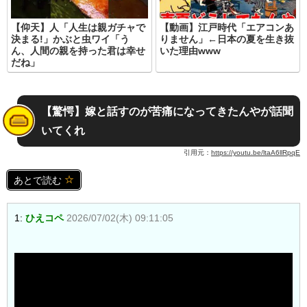
【仰天】人「人生は親ガチャで
【動画】江戸時代「エアコンあ
決まる!」かぶと虫ワイ「う
りません」←日本の夏を生き抜
ん、人間の親を持った君は幸せ
いた理由www
だね」
【驚愕】嫁と話すのが苦痛になってきたんやが話聞
いてくれ
引用元：
https://youtu.be/ltaA6llRpqE
あとで読む
1:
ひえコペ
2026/07/02(木) 09:11:05