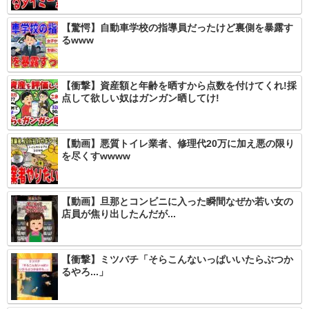
【驚愕】自動車学校の指導員だったけど裏側を暴露す
るwww
【衝撃】資産額と年齢を晒すから点数を付けてくれ!採
点して欲しい奴はガンガン晒してけ!
【動画】悪質トイレ業者、修理代20万に加え悪の限り
を尽くすwwww
【動画】旦那とコンビニに入った瞬間なぜか若い女の
店員が焦り出したんだが...
【衝撃】ミツバチ「そらこんないっぱいいたらぶつか
るやろ...」