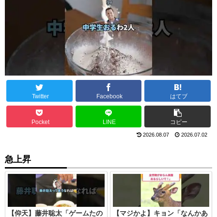
Twitter
Facebook
はてブ
Pocket
LINE
コピー
2026.08.07
2026.07.02
急上昇
【仰天】藤井聡太「ゲームたの
【マジかよ】キョン「なんかあ