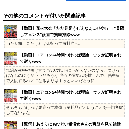
その他のコメントが付いた関連記事
【動画】花火大会「ただ見客うぜえなぁ…せや!」→"目隠
しフェンス"設置で貧民排除www
当たり前、見たければ金払って有料席へ。
【動画】エアコン24時間つけっぱ理論、ウソが証明され
て逝くwww
気温が夜中や明け方でも30度以下に下がらないのなら、つけっ
ぱなしのほうがいいだろうな 少々の電気代を惜しんで、熱中症
で入院するハメになるよりはずっといいだろうに
【動画】エアコン24時間つけっぱ理論、ウソが証明され
て逝くwww
そもそもつけっぱ馬鹿って本体も消耗品だということを一切考慮
してないよな
【驚愕】あまりにもひどい婚活女さんの実態を見て結婚