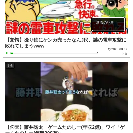
新着の記事
【驚愕】撮り鉄にケンカ売ったなんJ民、謎の電車攻撃に
敗れてしまうwww
2026.08.07
ネタ
ネタ
【仰天】藤井聡太「ゲームたのしー(年収2億)」ワイ「ゲ