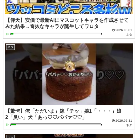
【仰天】安価で最新AIにマスコットキャラを作成させて
みた結果→奇抜なキャラが誕生してワロタ
2026.08.01
ネタ
ネタ
【驚愕】俺「ただいま」嫁「チッ」娘1「・・・」娘
2「臭い」犬「あっ♡♡パパァ♡♡」
2026.07.31
ネタ
ネタ