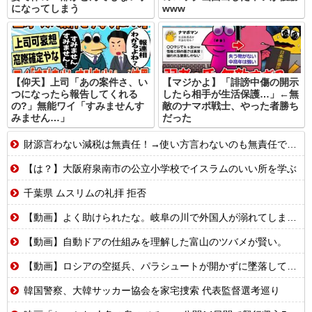
になってしまう
www
【仰天】上司「あの案件さ、い
【マジかよ】「誹謗中傷の開示
つになったら報告してくれる
したら相手が生活保護…」←無
の?」無能ワイ「すみませんす
敵のナマポ戦士、やった者勝ち
みません…」
だった
財源言わない減税は無責任！→使い方言わないのも無責任では？
【は？】大阪府泉南市の公立小学校でイスラムのいい所を学ぶ
千葉県 ムスリムの礼拝 拒否
【動画】よく助けられたな。岐阜の川で外国人が溺れてしまう事故。
【動画】自動ドアの仕組みを理解した富山のツバメが賢い。
【動画】ロシアの空挺兵、パラシュートが開かずに墜落してしまう。
韓国警察、大韓サッカー協会を家宅捜索 代表監督選考巡り