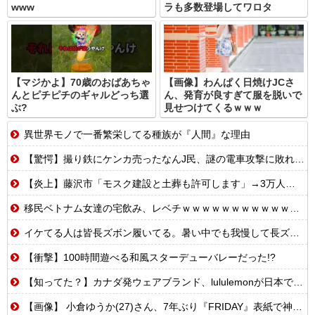
www
ラも多数登場してワロタ
【マジかよ】70歳のおばあちゃ
【画像】わんぱく日焼けJCさ
んとピチピチのギャルどっち選
ん、発育が良すぎて服を脱いで
ぶ?
見せつけてくるｗｗｗ
異世界モノで一番繁栄してる種族が『人間』な理由
【驚愕】撮り鉄にケンカ売ったなんJ民、謎の電車攻撃に敗れてしまうwww
【炎上】藤沢市「モスク建設と土葬も許可します」→3万人の反対署名も却下
移民ベトナム女達の宅飲み、レベチｗｗｗｗｗｗｗｗｗｗｗｗｗｗｗｗｗｗｗｗｗｗｗｗ
イケてる人は皆長ズボン履いてる。暑い中でも我慢して長ズボン履いてる。半ズボンはモテ無い。厳しいって
【衝撃】100時間遊べる和風スターデューバレーだった!?
【知ってた？】カナダ発ウェアブランド、lululemonが日本でオープン→店名は日本差別からできた？
【画像】 小倉ゆうか(27)さん、7年ぶり『FRIDAY』表紙で神ボディ大解放