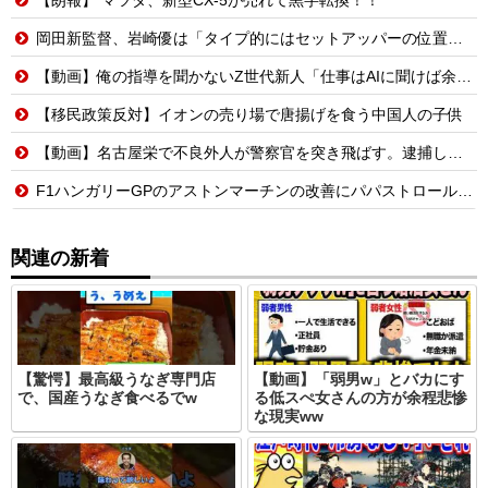
岡田新監督、岩崎優は「タイプ的にはセットアッパーの位置が一番合うてる」←おーん
【動画】俺の指導を聞かないZ世代新人「仕事はAIに聞けば余裕w」俺「AI以下でごめんね」→指導やめて放置プレイした結果w
【移民政策反対】イオンの売り場で唐揚げを食う中国人の子供
【動画】名古屋栄で不良外人が警察官を突き飛ばす。逮捕しろやｗｗｗ
F1ハンガリーGPのアストンマーチンの改善にパパストロール興奮「工場の男子＆女子の努力のおかげ」
関連の新着
【驚愕】最高級うなぎ専門店
【動画】「弱男w」とバカにす
で、国産うなぎ食べるでw
る低スぺ女さんの方が余程悲惨
な現実ww