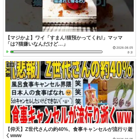
【マジかよ】ワイ「すまん!猫預かってくれ!」マッマ
「は?猫嫌いなんだけど…」
2026.08.05
ネタ
ネタ
【仰天】Z世代さんの約40%、食事キャンセルが流行り逝
くwww