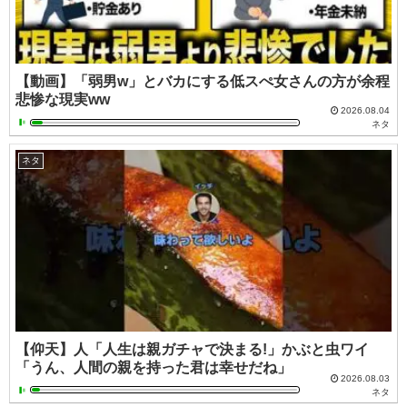
【動画】「弱男w」とバカにする低スぺ女さんの方が余程
悲惨な現実ww
2026.08.04
ネタ
ネタ
【仰天】人「人生は親ガチャで決まる!」かぶと虫ワイ
「うん、人間の親を持った君は幸せだね」
2026.08.03
ネタ