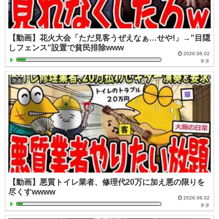
【動画】花火大会「ただ見客うぜえなぁ…せや!」→"目隠
しフェンス"設置で貧民排除www
2026.08.02
ネタ
ネタ
【動画】悪質トイレ業者、修理代20万に加え悪の限りを
尽くすwwww
2026.08.02
ネタ