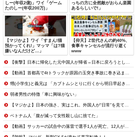
しー(年収2億)」ワイ「ゲーム
っちの方に全然敵がおらん楽園
たのしー(年収200万)」
あるらしいで!」
【マジかよ】ワイ「すまん!猫
【仰天】Z世代さんの約40%、
預かってくれ!」マッマ「は?猫
食事キャンセルが流行り逝く
嫌いなんだけど…」
www
【衝撃】日本に帰化した元中国人が帰省→日本に戻ろうとしたら…
【動画】首都高で4tトラックが原因の玉突き事故に巻き込まれた軽バンの車載。
甥(小学生)と義兄は 「カブトムシとりに行くから明日早起きだな！」 と二人でウキウキしていた。
弱者男性の特徴「車に興味がない」
【マジかよ】日本の強さ、実はこれ。外国人が“日常”を見て衝撃を受けた理由
ベトナム人「腹が減って女性殺し山に捨てた」
【動画】サッカーの試合中の落雷で選手1人が死亡、12人が負傷した事故。
【朗報】 マツダ、新型CX-5が売れて黒字転換！！