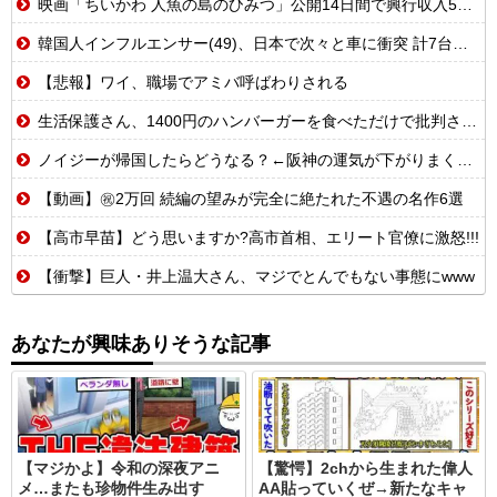
映画「ちいかわ 人魚の島のひみつ」公開14日間で興行収入50億円突破 最終興収102.8億円の「シン・エヴァ」に並ぶペース
韓国人インフルエンサー(49)、日本で次々と車に衝突 計7台巻き込み 八王子
【悲報】ワイ、職場でアミバ呼ばわりされる
生活保護さん、1400円のハンバーガーを食べただけで批判される
ノイジーが帰国したらどうなる？←阪神の運気が下がりまくるやろな
【動画】㊗️2万回 続編の望みが完全に絶たれた不遇の名作6選
【高市早苗】どう思いますか?高市首相、エリート官僚に激怒!!!
【衝撃】巨人・井上温大さん、マジでとんでもない事態にwww
あなたが興味ありそうな記事
【マジかよ】令和の深夜アニ
【驚愕】2chから生まれた偉人
メ…またも珍物件生み出す
AA貼っていくぜ→新たなキャ