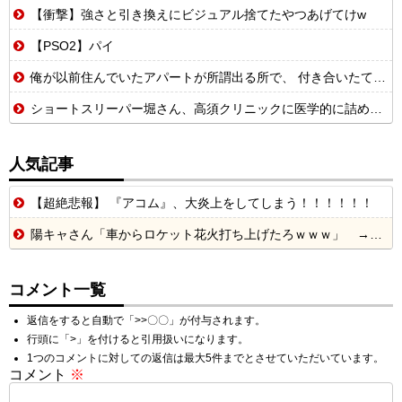
【衝撃】強さと引き換えにビジュアル捨てたやつあげてけw
【PSO2】パイ
俺が以前住んでいたアパートが所謂出る所で、 付き合いたての彼女を怖がらせたくなかったから、 部屋に連れて行かないように努めていたが・・・【再】
ショートスリーパー堀さん、高須クリニックに医学的に詰められてガチ切れwwwwwwwwwwwwwwwwwww
人気記事
【超絶悲報】 『アコム』、大炎上をしてしまう！！！！！！
陽キャさん「車からロケット花火打ち上げたろｗｗｗ」 → サンルーフが閉まっていて無事車内に発射
コメント一覧
返信をすると自動で「>>〇〇」が付与されます。
行頭に「>」を付けると引用扱いになります。
1つのコメントに対しての返信は最大5件までとさせていただいています。
コメント
※