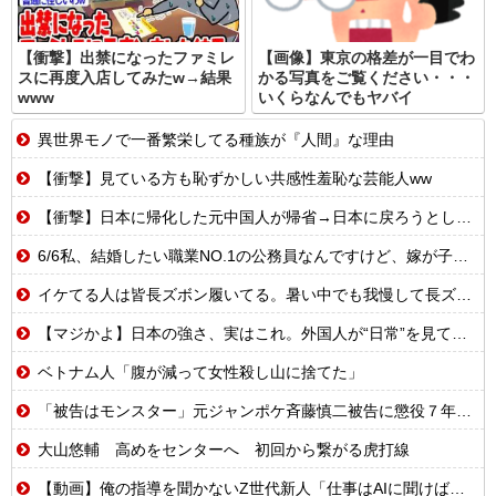
【衝撃】出禁になったファミレ
【画像】東京の格差が一目でわ
スに再度入店してみたw→結果
かる写真をご覧ください・・・
www
いくらなんでもヤバイ
異世界モノで一番繁栄してる種族が『人間』な理由
【衝撃】見ている方も恥ずかしい共感性羞恥な芸能人ww
【衝撃】日本に帰化した元中国人が帰省→日本に戻ろうとしたら…
6/6私、結婚したい職業NO.1の公務員なんですけど、嫁が子供連れて家出した。全く理由は思いつかないけど強いてあげるとすれば母のせいかもしれない。嫁のせいでアトピー悪化しそう→
イケてる人は皆長ズボン履いてる。暑い中でも我慢して長ズボン履いてる。半ズボンはモテ無い。厳しいって
【マジかよ】日本の強さ、実はこれ。外国人が“日常”を見て衝撃を受けた理由
ベトナム人「腹が減って女性殺し山に捨てた」
「被告はモンスター」元ジャンポケ斉藤慎二被告に懲役７年求刑でほぼ実刑確実？弁護側の主張が無理筋なワケ
大山悠輔 高めをセンターへ 初回から繋がる虎打線
【動画】俺の指導を聞かないZ世代新人「仕事はAIに聞けば余裕w」俺「AI以下でごめんね」→指導やめて放置プレイした結果w