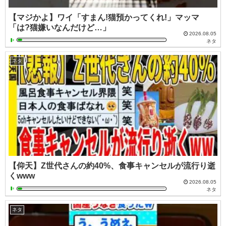
【マジかよ】ワイ「すまん!猫預かってくれ!」マッマ
「は?猫嫌いなんだけど…」
2026.08.05
ネタ
ネタ
【仰天】Z世代さんの約40%、食事キャンセルが流行り逝
くwww
2026.08.05
ネタ
ネタ