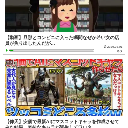
【動画】旦那とコンビニに入った瞬間なぜか若い女の店
員が焦り出したんだが…
2026.08.01
ネタ
ネタ
【仰天】安価で最新AIにマスコットキャラを作成させて
みた結果→奇抜なキャラが誕生してワロタ