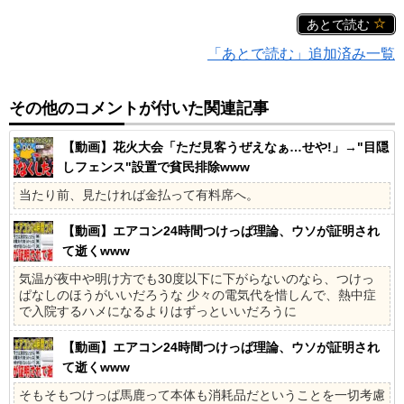
あとで読む
「あとで読む」追加済み一覧
その他のコメントが付いた関連記事
【動画】花火大会「ただ見客うぜえなぁ…せや!」→"目隠
しフェンス"設置で貧民排除www
当たり前、見たければ金払って有料席へ。
【動画】エアコン24時間つけっぱ理論、ウソが証明され
て逝くwww
気温が夜中や明け方でも30度以下に下がらないのなら、つけっ
ぱなしのほうがいいだろうな 少々の電気代を惜しんで、熱中症
で入院するハメになるよりはずっといいだろうに
【動画】エアコン24時間つけっぱ理論、ウソが証明され
て逝くwww
そもそもつけっぱ馬鹿って本体も消耗品だということを一切考慮