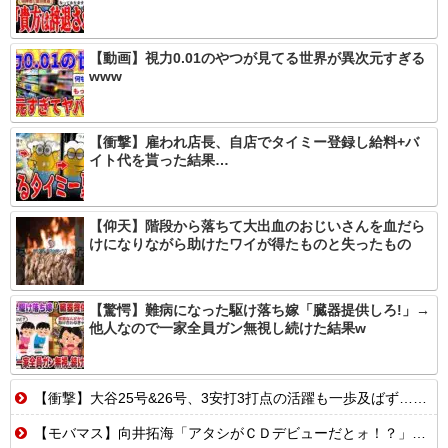
【動画】視力0.01のやつが見てる世界が異次元すぎる
www
【衝撃】雇われ店長、自店でタイミー登録し給料+バ
イト代を貰った結果…
【仰天】階段から落ちて大出血のおじいさんを血だら
けになりながら助けたワイが得たものと失ったもの
【驚愕】難病になった駆け落ち嫁「臓器提供しろ!」→
他人なので一家全員ガン無視し続けた結果w
【衝撃】大谷25号&26号、3安打3打点の活躍も一歩及ばず…それでも希望を見出すLADファン反応集 MLB2026シーズン 8.
【モバマス】向井拓海「アタシがＣＤデビューだとォ！？」 高垣楓「ﾋｬｳｨｺﾞｰ ｶﾓﾝｯ」