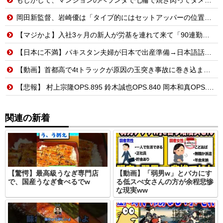
岡田新監督、岩崎優は「タイプ的にはセットアッパーの位置が一番合うてる」←おーん
【マジかよ】入社3ヶ月の新人が労基を連れて来て「90連勤させられました」「労働基準法違反です」→俺「彼は30連休中ですが?」
【日本に不満】パキスタン夫婦が日本で出産準備→日本語話せないため病院に断られる
【動画】首都高で4tトラックが原因の玉突き事故に巻き込まれた軽バンの車載。
【悲報】 村上宗隆OPS.895 鈴木誠也OPS.840 岡本和真OPS.742 吉田正尚OPS.740←これ
関連の新着
【驚愕】最高級うなぎ専門店
【動画】「弱男w」とバカにす
で、国産うなぎ食べるでw
る低スぺ女さんの方が余程悲惨
な現実ww