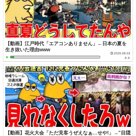
【動画】江戸時代「エアコンありません」←日本の夏を
生き抜いた理由www
2026.08.03
ネタ
ネタ
【動画】花火大会「ただ見客うぜえなぁ…せや!」→"目隠