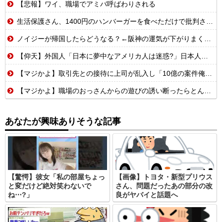
【悲報】ワイ、職場でアミバ呼ばわりされる
生活保護さん、1400円のハンバーガーを食べただけで批判される
ノイジーが帰国したらどうなる？←阪神の運気が下がりまくるやろな
【仰天】外国人「日本に夢中なアメリカ人は迷惑?」日本人の回答が的確すぎた
【マジかよ】取引先との接待に上司が乱入し「10億の案件俺がもらったw残念だったな負け犬w」→取引先社長「誰だね君は…」既に契約成立していて…
【マジかよ】職場のおっさんからの遊びの誘い断ったらとんでもないこと言われたんだが
あなたが興味ありそうな記事
【驚愕】彼女「私の部屋ちょっ
【画像】トヨタ・新型プリウス
と変だけど絶対笑わないで
さん、問題だったあの部分の改
ね⋯?」
良がヤバイと話題へ