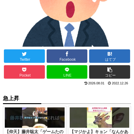
Twitter
Facebook
はてブ
Pocket
LINE
コピー
2026.08.01
2022.12.26
急上昇
【仰天】藤井聡太「ゲームたの
【マジかよ】キョン「なんかあ