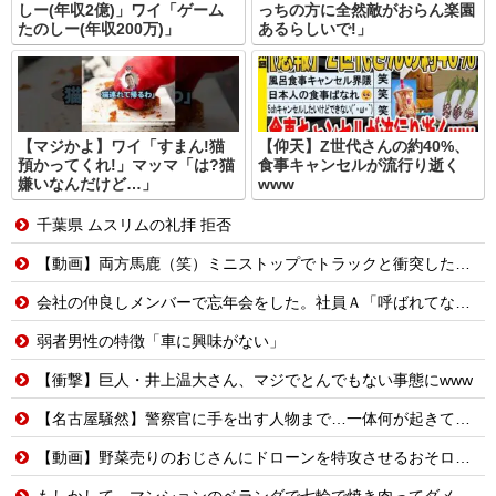
しー(年収2億)」ワイ「ゲーム
っちの方に全然敵がおらん楽園
たのしー(年収200万)」
あるらしいで!」
【マジかよ】ワイ「すまん!猫
【仰天】Z世代さんの約40%、
預かってくれ!」マッマ「は?猫
食事キャンセルが流行り逝く
嫌いなんだけど…」
www
千葉県 ムスリムの礼拝 拒否
【動画】両方馬鹿（笑）ミニストップでトラックと衝突したドラレコが（ノ∇`）
会社の仲良しメンバーで忘年会をした。社員Ａ「呼ばれてない！」私（なぜ今年も呼ばれると思うのか…）→ Ａは『食べ物』になると豹変・・・
弱者男性の特徴「車に興味がない」
【衝撃】巨人・井上温大さん、マジでとんでもない事態にwww
【名古屋騒然】警察官に手を出す人物まで…一体何が起きているのか #外国人 #共生社会 #japan
【動画】野菜売りのおじさんにドローンを特攻させるおそロシア。
もしかして、マンションのベランダで七輪で焼き肉ってダメなの？????