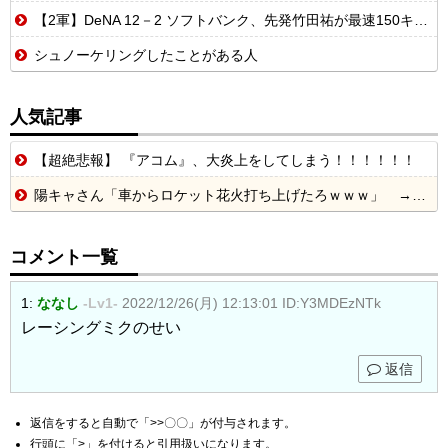
【2軍】DeNA 12－2 ソフトバンク、先発竹田祐が最速150キロストレートで6回無失点！打線は5回6者連続ヒット・全員出塁の9点で圧勝
シュノーケリングしたことがある人
人気記事
【超絶悲報】 『アコム』、大炎上をしてしまう！！！！！！
陽キャさん「車からロケット花火打ち上げたろｗｗｗ」 → サンルーフが閉まっていて無事車内に発射
コメント一覧
1:
ななし
-Lv1-
2022/12/26(月) 12:13:01
ID:Y3MDEzNTk
レーシングミクのせい
返信
返信をすると自動で「>>〇〇」が付与されます。
行頭に「>」を付けると引用扱いになります。