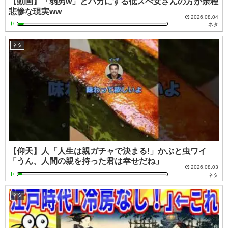
【動画】「弱男w」とバカにする低スぺ女さんの方が余程
悲惨な現実ww
2026.08.04
ネタ
ネタ
【仰天】人「人生は親ガチャで決まる!」かぶと虫ワイ
「うん、人間の親を持った君は幸せだね」
2026.08.03
ネタ
ネタ