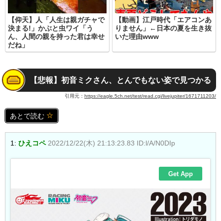
【仰天】人「人生は親ガチャで
【動画】江戸時代「エアコンあ
決まる!」かぶと虫ワイ「う
りません」←日本の夏を生き抜
ん、人間の親を持った君は幸せ
いた理由www
だね」
【悲報】初音ミクさん、とんでもない姿で見つかる
引用元：
https://eagle.5ch.net/test/read.cgi/livejupiter/1671711203/
あとで読む
1:
ひえコペ
2022/12/22(木) 21:13:23.83 ID:l/A/N0DIp