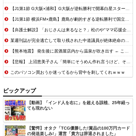
【J1第1節 G大阪×浦和】G大阪が逆転勝利で開幕白星スタート！数的優位の中で逆転を許す苦しい展開も終盤に再逆転に成功
【J1第1節 横浜FM×鹿島】鹿島が劇的すぎる逆転勝利で国立での開幕戦制す！後半ATにチャヴリッチが2ゴールの大活躍
【弁護士解説】「おじさんは来るなと？」松のや“ママ応援企画”に批判殺到→謝罪…キャンペーンは「男女差別」だったのか
某週刊誌が完全逃亡して取り残された中道議員が絶体絶命の窮地、「今度は宏池会に矛先を向けたか……」と節操の無さに呆れる人が続出
【熊本地震】 発生後に居酒屋店内から温泉が吹き出す ← これ前触れじゃね？
【悲報】 上沼恵美子さん「簡単にそうめん作れ言うけど、そうめん作りて地獄なんよ」
このパソコン買おうか迷ってるから背中を刺してくれｗｗｗ
ピックアップ
【動画】「インド人を右に」を超える誤植、25年経っ
ても現れない
【驚愕】オタク「TCG優勝した!賞品の100万円カード
の発送楽しみ!」運営「貴方は辞退されました」