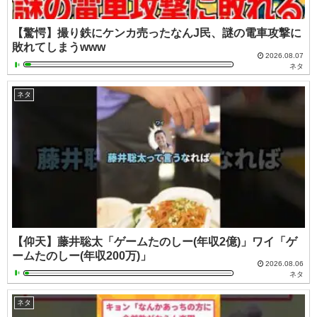
【驚愕】撮り鉄にケンカ売ったなんJ民、謎の電車攻撃に
敗れてしまうwww
2026.08.07
ネタ
ネタ
【仰天】藤井聡太「ゲームたのしー(年収2億)」ワイ「ゲ
ームたのしー(年収200万)」
2026.08.06
ネタ
ネタ