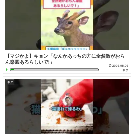
【マジかよ】キョン「なんかあっちの方に全然敵がおら
ん楽園あるらしいで!」
2026.08.06
ネタ
ネタ