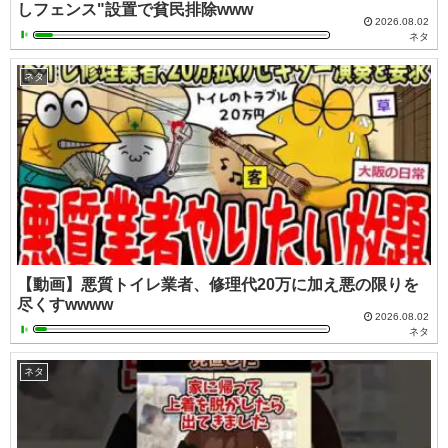
しフェンス"設置で貧民排除www
2026.08.02
ネタ
ネタ
【動画】悪質トイレ業者、修理代20万に加え悪の限りを
尽くすwwww
2026.08.02
ネタ
ネタ