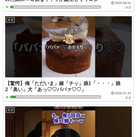
2026.08.01
ネタ
ネタ
【驚愕】俺「ただいま」嫁「チッ」娘1「・・・」娘
2「臭い」犬「あっ♡♡パパァ♡♡」
2026.07.31
ネタ
ネタ