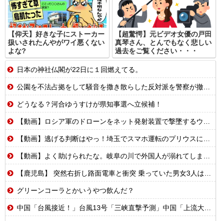
【仰天】好きな子にストーカー
【超驚愕】元ビデオ女優の戸田
扱いされたんやがワイ悪くない
真琴さん、とんでもなく悲しい
よな?
過去をご覧ください・・・
日本の神社仏閣が22日に１回燃えてる。
公園を不法占拠をして騒音を撒き散らした反対派を警察が撤去しました！
どうなる？河合ゆうすけが県知事選へ立候補！
【動画】ロシア軍のドローンをネット発射装置で撃墜するウクライナ。
【動画】逃げる判断はやっ！埼玉でスマホ運転のプリウスに当て逃げされる車載。
【動画】よく助けられたな。岐阜の川で外国人が溺れてしまう事故。
【鹿児島】 突然右折し路面電車と衝突 乗っていた男女3人は車を放置しダッシュで逃走中
グリーンコーラとかいうやつ飲んだ？
中国「台風接近！」台風13号「三峡直撃予測」中国「上流大洪水！（三峡上流」中国都市「8/5の映像（動画」三峡ダム「緊急放流（決壊危機」中国「下流大水害（震え声」→