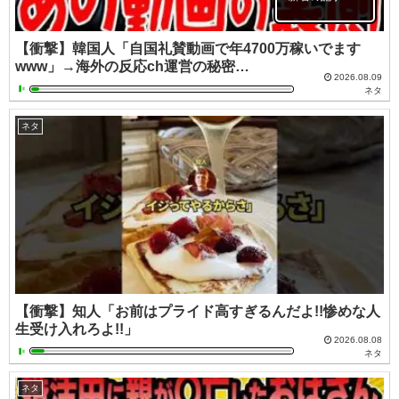
【衝撃】韓国人「自国礼賛動画で年4700万稼いでます
www」→海外の反応ch運営の秘密…
2026.08.09
ネタ
ネタ
【衝撃】知人「お前はプライド高すぎるんだよ!!惨めな人
生受け入れろよ!!」
2026.08.08
ネタ
ネタ