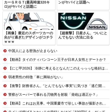
カーＧＲＧＴ(最高時速320キ
ンがヤバイと話題へ
ロ)がヤバイと話題に
【画像】最近のスポーツカーの
【超衝撃】日産さん、ついにと
尖がり過ぎたデザインがコチラ
んでもない方法に出る
ｗｗｗ
中国人による密漁が止まらない
【動画】タイのティパンコーン王子が日本人女性とデートか？
【にじ甲2026】 冷静に考えるとなんだこのえっっっな格好は…？
弱者男性の特徴「車に興味がない」
【衝撃】財務省さん、“とんでもない事実”に気づき「逃亡開始wwwww」
警察がスーパーで暴れる刃物男を射殺「発砲は適正か？」
【動画】これはお見事。中国重慶市で珍しい事故が撮影される。
ラインで稼げるとかいうの登録したけど「500円払え」だって