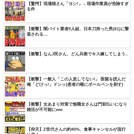
【驚愕】現場猫さん「ヨシ!」←現場作業員が危険すぎ
る件
【衝撃】闇バイト業者5人組、日本刀持った男(61)に撃
退される…
【衝撃】なんJ民さん、どん兵衛でキス練してしまう..
【衝撃】一般人「この人息してない!」 医龍を読んだ
俺「どけっ!」ドンッ(患者の喉にボールペンを刺す)
【衝撃】女あまり対策で無職女さんは門前払いになり
婚活が不可能にww
【仰天】Z世代さんの約40%、食事キャンセルが流行