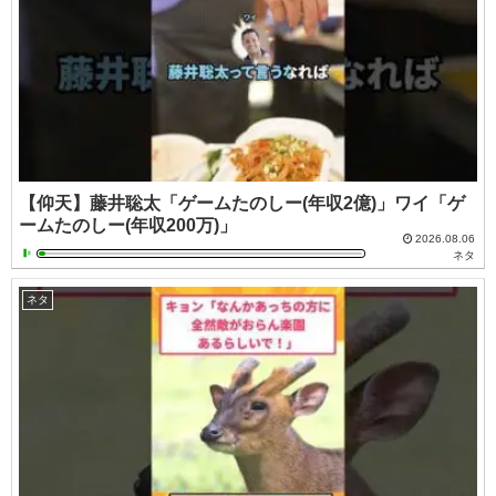
【仰天】藤井聡太「ゲームたのしー(年収2億)」ワイ「ゲ
ームたのしー(年収200万)」
2026.08.06
ネタ
ネタ