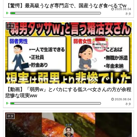
【驚愕】最高級うなぎ専門店で、国産うなぎ食べるでw
2026.08.04
ネタ
ネタ
【動画】「弱男w」とバカにする低スぺ女さんの方が余程
悲惨な現実ww
2026.08.04
ネタ
ネタ