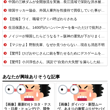
中国の三峡ダムが全開放流を実施…長江流域で深刻な洪水被害！
韓国サッカー協会、外国人審判を性接待で買収していた事が判明
【悲報】ワイ、職場でアミバ呼ばわりされる
生活保護さん、1400円のハンバーガーを食べただけで批判される
ノイジーが帰国したらどうなる？←阪神の運気が下がりまくるやろな
【マジかよ】野獣先輩、なぜか見つからない…現在も消息不明
【驚愕】ひげおやじさんに銃を撃たせるためにデスゲームを開催するはりーシ
【驚愕】小川淳也さん、演説で“自党の大失態”を漏らした結果→党からブチギレられるwwwww
あなたが興味ありそうな記事
【画像】最新EV(トヨタ・テス
【画像】ダイハツ・新型ムー
ラ・日産・ヒョンデ)で、競争
ヴ、あまりの激変ぶりがヤバイ