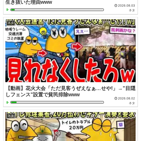
生き抜いた理由www
2026.08.03
ネタ
ネタ
【動画】花火大会「ただ見客うぜえなぁ…せや!」→"目隠
しフェンス"設置で貧民排除www
2026.08.02
ネタ
ネタ