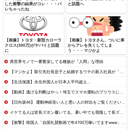
した衝撃の結果がコレ・・・バ
と話題へ
レちゃったね
【画像】トヨタ・新型カローラ
【画像】トヨタさん、ついに車
クロス(300万)がヤバイと話題
からアレを失くしてしま
に
う・・・マジかよ
異世界モノで一番繁栄してる種族が『人間』な理由
【マジかよ】取引先社長息子と結婚するウチの新入社員が「結婚も契約も中止になりました…」→俺「こっちもグループ全社の取引中止しよう」
【生活保護】永住外国人が日本人平均超え...
【動画】逃げる判断はやっ！埼玉でスマホ運転のプリウスに当て逃げされる車載。
【日向坂46】 運動神経良い人と悪い人の対比をご覧ください…
イケてる人は皆長ズボン履いてる。暑い中でも我慢して長ズボン履いてる。半ズボンはモテ無い。厳しいって
【衝撃】韓国人「自国礼賛動画で年4700万稼いでますwww」→海外の反応ch運営の秘密…