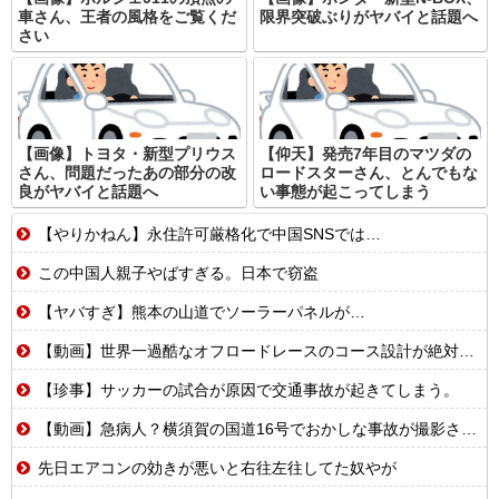
車さん、王者の風格をご覧くだ
限界突破ぶりがヤバイと話題へ
さい
【画像】トヨタ・新型プリウス
【仰天】発売7年目のマツダの
さん、問題だったあの部分の改
ロードスターさん、とんでもな
良がヤバイと話題へ
い事態が起こってしまう
【やりかねん】永住許可厳格化で中国SNSでは…
この中国人親子やばすぎる。日本で窃盗
【ヤバすぎ】熊本の山道でソーラーパネルが…
【動画】世界一過酷なオフロードレースのコース設計が絶対におかしい（笑）
【珍事】サッカーの試合が原因で交通事故が起きてしまう。
【動画】急病人？横須賀の国道16号でおかしな事故が撮影される。
先日エアコンの効きが悪いと右往左往してた奴やが