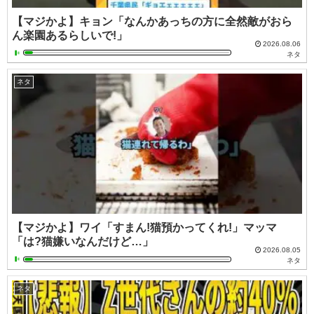
【マジかよ】キョン「なんかあっちの方に全然敵がおら
ん楽園あるらしいで!」
2026.08.06
ネタ
ネタ
【マジかよ】ワイ「すまん!猫預かってくれ!」マッマ
「は?猫嫌いなんだけど…」
2026.08.05
ネタ
ネタ