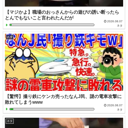
【マジかよ】職場のおっさんからの遊びの誘い断ったら
とんでもないこと言われたんだが
2026.08.07
ネタ
ネタ
【驚愕】撮り鉄にケンカ売ったなんJ民、謎の電車攻撃に
敗れてしまうwww
2026.08.07
ネタ
ネタ