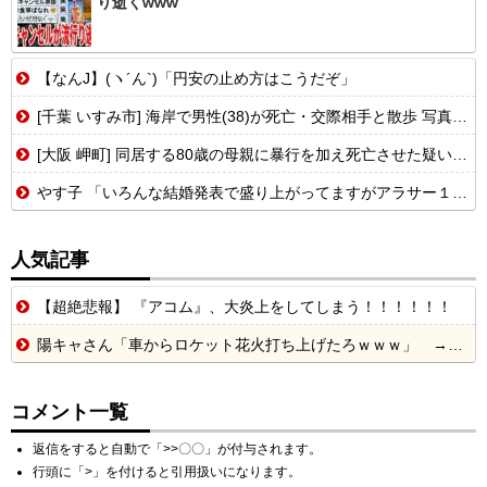
り逝くwww
【なんJ】(ヽ´ん`)「円安の止め方はこうだぞ」
[千葉 いすみ市] 海岸で男性(38)が死亡・交際相手と散歩 写真撮影の際波にさらわれたとの報道...
[大阪 岬町] 同居する80歳の母親に暴行を加え死亡させた疑い 息子(58)が逮捕...
やす子 「いろんな結婚発表で盛り上がってますがアラサー１人暮らしも…」
人気記事
【超絶悲報】 『アコム』、大炎上をしてしまう！！！！！！
陽キャさん「車からロケット花火打ち上げたろｗｗｗ」 → サンルーフが閉まっていて無事車内に発射
コメント一覧
返信をすると自動で「>>〇〇」が付与されます。
行頭に「>」を付けると引用扱いになります。