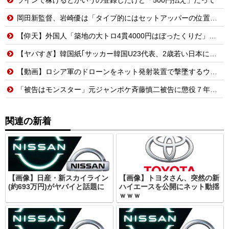
岡田新監督、岩崎優は「タイプ的にはセットアッパーの位置が一番合うてる」←おーん
【仰天】外国人「築地の大トロ4貫4000円はぼったくりだ」→日本人の反応が真っ二つに
【ヤバすぎ】韓国紙｢サッカー韓国U23代表、2歳若い日本に負けると歴史的屈辱｣
【動画】ロシア軍のドローンをネット発射装置で撃墜するウクライナ。
「被告はモンスター」元ジャンポケ斉藤慎二被告に懲役７年求刑でほぼ実刑確実？弁護側の主張が無理筋なワケ
関連の新着
【画像】日産・新スカイライン
【画像】トヨタさん、突然の新
(約693万円)がヤバイと話題に
ハイエースを公開にネット動揺
ｗｗｗ