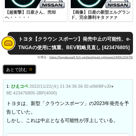
【超衝撃】日産さん、売却
【画像】日産の新型エルグラン
へ・・・・・
ド、完全勝利キタァァァ
トヨタ【クラウン スポーツ】発売中止の可能性、e-
TNGAの使用に慎重、BEV戦略見直し [423476805]
引用元：
https://hayabusa9.5ch.net/test/read.cgi/news/1669120476/
あとで読む
1:
ひえコペ
2022/11/22(火) 21:34:36.56 ID:s0M/BFvJ0●
BE:423476805-2BP(4000)
トヨタは、新型「クラウンスポーツ」の2023年発売を予
告していた。
しかし、これは中止となる可能性が浮上している。