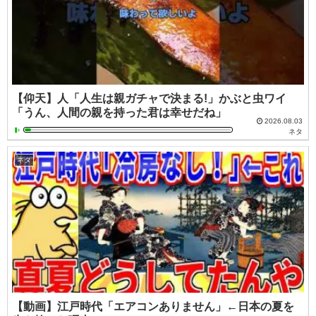
【仰天】人「人生は親ガチャで決まる!」かぶと虫ワイ
「うん、人間の親を持った君は幸せだね」
2026.08.03
ネタ
ネタ
【動画】江戸時代「エアコンありません」←日本の夏を