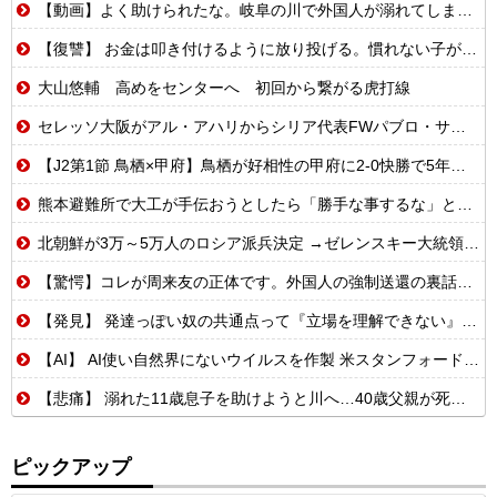
【動画】よく助けられたな。岐阜の川で外国人が溺れてしまう事故。
【復讐】 お金は叩き付けるように放り投げる。慣れない子がレジ打つと舌打ちしておっせーなと言う。
大山悠輔 高めをセンターへ 初回から繋がる虎打線
セレッソ大阪がアル・アハリからシリア代表FWパブロ・サバックを獲得へ 2025年のKリーグ得点王
【J2第1節 鳥栖×甲府】鳥栖が好相性の甲府に2-0快勝で5年ぶり開幕白星！田中雄大は古巣に恩返しPK弾
熊本避難所で大工が手伝おうとしたら「勝手な事するな」と行政側に止められた！との証言、内容があまりに胡散臭すぎた結果……
北朝鮮が3万～5万人のロシア派兵決定 →ゼレンスキー大統領「韓国が我々に協力すべき」
【驚愕】コレが周来友の正体です。外国人の強制送還の裏話を聞いて鳥肌が立ちました…
【発見】 発達っぽい奴の共通点って『立場を理解できない』だよな
【AI】 AI使い自然界にないウイルスを作製 米スタンフォード大学が成果発表
【悲痛】 溺れた11歳息子を助けようと川へ…40歳父親が死亡 息子は母親が救助 愛知
ピックアップ