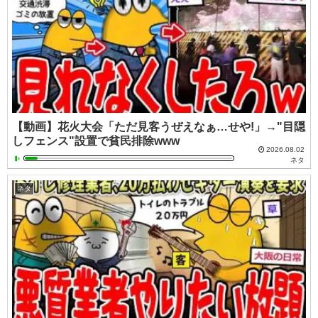
【動画】花火大会「ただ見客うぜえなぁ…せや!」→"目隠
しフェンス"設置で貧民排除www
2026.08.02
ネタ
ネタ