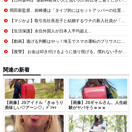
岡田新監督、岩崎優は「タイプ的にはセットアッパーの位置が一番合うてる」←おーん
【マジかよ】取引先社長息子と結婚するウチの新入社員が「結婚も契約も中止になりました…」→俺「こっちもグループ全社の取引中止しよう」
【生活保護】永住外国人が日本人平均超え...
【動画】逃げる判断はやっ！埼玉でスマホ運転のプリウスに当て逃げされる車載。
【復讐】 お金は叩き付けるように放り投げる。慣れない子がレジ打つと舌打ちしておっせーなと言う。
関連の新着
【画像】JSアイドル「きゅうり
【画像】JSギャルさん、人生経
美味しい♡アーン♡」ﾊﾟｼｬｯ
験がヤバそうｗｗｗ