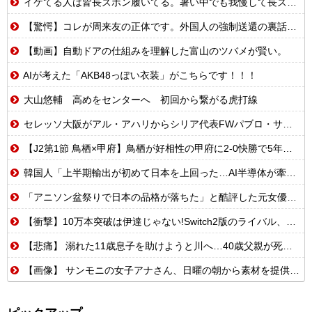
イケてる人は皆長ズボン履いてる。暑い中でも我慢して長ズボン履いてる。半ズボンはモテ無い。厳しいって
【驚愕】コレが周来友の正体です。外国人の強制送還の裏話を聞いて鳥肌が立ちました…
【動画】自動ドアの仕組みを理解した富山のツバメが賢い。
AIが考えた「AKB48っぽい衣装」がこちらです！！！
大山悠輔 高めをセンターへ 初回から繋がる虎打線
セレッソ大阪がアル・アハリからシリア代表FWパブロ・サバックを獲得へ 2025年のKリーグ得点王
【J2第1節 鳥栖×甲府】鳥栖が好相性の甲府に2-0快勝で5年ぶり開幕白星！田中雄大は古巣に恩返しPK弾
韓国人「上半期輸出が初めて日本を上回った…AI半導体が牽引で今年も4位狙える」
「アニソン盆祭りで日本の品格が落ちた」と酷評した元女優、「あんたが品格を語るのかよ！」と総ツッコミを食らってしまい……
【衝撃】10万本突破は伊達じゃない!Switch2版のライバル、まさかのSwitch版だったw
【悲痛】 溺れた11歳息子を助けようと川へ…40歳父親が死亡 息子は母親が救助 愛知
【画像】 サンモニの女子アナさん、日曜の朝から素材を提供してしまう