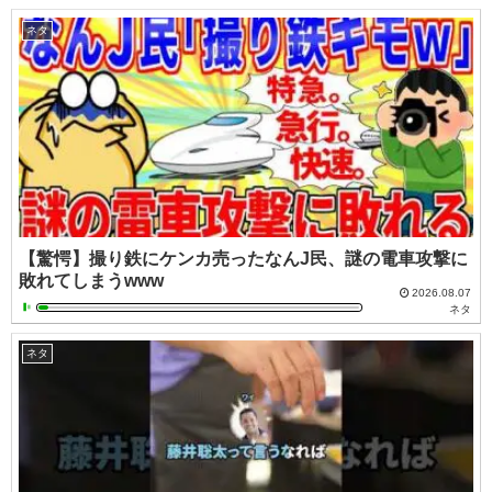
ネタ
【驚愕】撮り鉄にケンカ売ったなんJ民、謎の電車攻撃に
敗れてしまうwww
2026.08.07
ネタ
ネタ