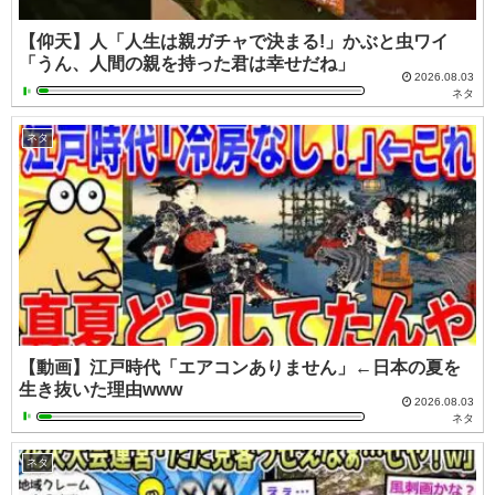
【仰天】人「人生は親ガチャで決まる!」かぶと虫ワイ
「うん、人間の親を持った君は幸せだね」
2026.08.03
ネタ
ネタ
【動画】江戸時代「エアコンありません」←日本の夏を
生き抜いた理由www
2026.08.03
ネタ
ネタ