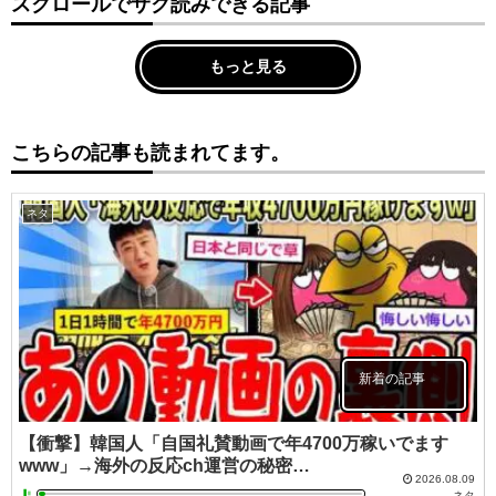
スクロールでサク読みできる記事
もっと見る
こちらの記事も読まれてます。
ネタ
新着の記事
【衝撃】韓国人「自国礼賛動画で年4700万稼いでます
www」→海外の反応ch運営の秘密…
2026.08.09
ネタ