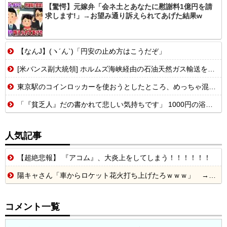
【驚愕】元嫁弁「会ネ土とあなたに慰謝料1億円を請
求します!」→お望み通り訴えられてあげた結果w
【なんJ】(ヽ´ん`)「円安の止め方はこうだぞ」
[米バンス副大統領] ホルムズ海峡経由の石油天然ガス輸送を戦闘前の水準に戻す事を表明！
東京駅のコインロッカーを使おうとしたところ、めっちゃ混んでいるなか、鍵が...
「『貧乏人』だの書かれて悲しい気持ちです」 1000円の浴衣を楽しむ和装愛好家 涼やかな着こなしに寄せられた心ない声
人気記事
【超絶悲報】 『アコム』、大炎上をしてしまう！！！！！！
陽キャさん「車からロケット花火打ち上げたろｗｗｗ」 → サンルーフが閉まっていて無事車内に発射
コメント一覧