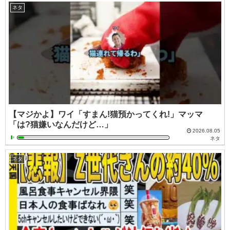
ネタ
【マジかよ】ワイ「すまん!猫預かってくれ!」マッマ
「は?猫嫌いなんだけど…」
2026.08.05
ネタ
ネタ