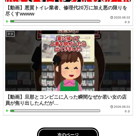
【動画】悪質トイレ業者、修理代20万に加え悪の限りを
尽くすwwww
2026.08.02
ネタ
ネタ
【動画】旦那とコンビニに入った瞬間なぜか若い女の店
員が焦り出したんだが…
2026.08.01
ネタ
次のページ