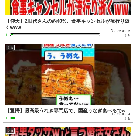
【仰天】Z世代さんの約40%、食事キャンセルが流行り逝
くwww
2026.08.05
ネタ
ネタ
【驚愕】最高級うなぎ専門店で、国産うなぎ食べるでw
2026.08.04
ネタ
ネタ