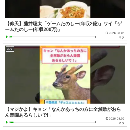
【仰天】藤井聡太「ゲームたのしー(年収2億)」ワイ「ゲ
ームたのしー(年収200万)」
2026.08.06
ネタ
ネタ
【マジかよ】キョン「なんかあっちの方に全然敵がおら
ん楽園あるらしいで!」
2026.08.06
ネタ