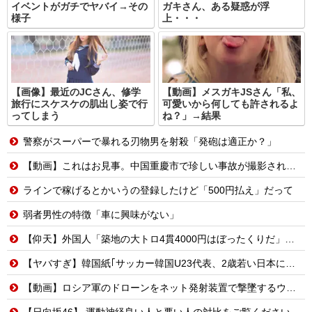
イベントがガチでヤバイ→その
ガキさん、ある疑惑が浮
様子
上・・・
【画像】最近のJCさん、修学
【動画】メスガキJSさん「私、
旅行にスケスケの肌出し姿で行
可愛いから何しても許されるよ
ってしまう
ね？」→結果
警察がスーパーで暴れる刃物男を射殺「発砲は適正か？」
【動画】これはお見事。中国重慶市で珍しい事故が撮影される。
ラインで稼げるとかいうの登録したけど「500円払え」だって
弱者男性の特徴「車に興味がない」
【仰天】外国人「築地の大トロ4貫4000円はぼったくりだ」→日本人の反応が真っ二つに
【ヤバすぎ】韓国紙｢サッカー韓国U23代表、2歳若い日本に負けると歴史的屈辱｣
【動画】ロシア軍のドローンをネット発射装置で撃墜するウクライナ。
【日向坂46】 運動神経良い人と悪い人の対比をご覧ください…