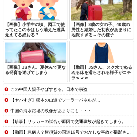
【画像】小学生の頃、図工で使
【画像】8歳の女の子、40歳の
ってたこの今はもう消えた道具
男性と結婚した初夜があまりに
覚えてる奴おる？
地獄すぎる→その様子
【画像】JSさん、夏休みで更な
【動画】JSさん、スク水でぬる
る発育を遂げてしまう
ぬる床を滑らされる様子がコチ
ラｗｗｗ
この中国人親子やばすぎる。日本で窃盗
【ヤバすぎ】熊本の山道でソーラーパネルが…
中国の海水浴場の映像があまりにも・・・
【珍事】サッカーの試合が原因で交通事故が起きてしまう。
【動画】急病人？横須賀の国道16号でおかしな事故が撮影される。