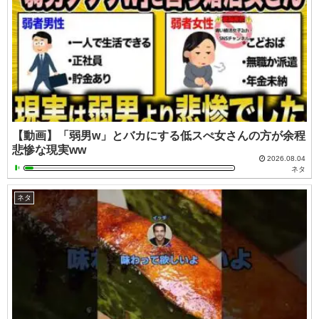
【動画】「弱男w」とバカにする低スぺ女さんの方が余程
悲惨な現実ww
2026.08.04
ネタ
ネタ