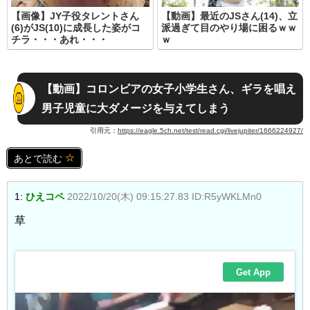
【画像】JY子役タレントさん
【動画】最近のJSさん(14)、立
(6)がJS(10)に成長した姿がコ
派過ぎて目のやり場に困るｗｗ
チラ・・・あれ・・・
ｗ
【動画】コロンビアの女子小学生さん、ギラを唱え
男子児童に大ダメージを与えてしまう
引用元：
https://eagle.5ch.net/test/read.cgi/livejupiter/1666224927/
あとで読む
1:
ひえコペ
2022/10/20(木) 09:15:27.83 ID:R5yWKLMn0
草