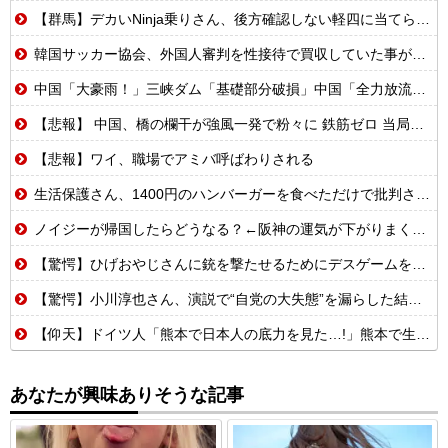
【群馬】デカいNinja乗りさん、後方確認しない軽四に当てられてしまう。
韓国サッカー協会、外国人審判を性接待で買収していた事が判明
中国「大豪雨！」三峡ダム「基礎部分破損」中国「全力放流！」台風13号「中国上陸予測」台風15号「中国接近（画像」中国「台風同時上陸！（穀物生産が壊滅危機」→
【悲報】 中国、橋の欄干が強風一発で粉々に 鉄筋ゼロ 当局「接着剤でくっつけただけ」「正常で、品質問題はない」
【悲報】ワイ、職場でアミバ呼ばわりされる
生活保護さん、1400円のハンバーガーを食べただけで批判される
ノイジーが帰国したらどうなる？←阪神の運気が下がりまくるやろな
【驚愕】ひげおやじさんに銃を撃たせるためにデスゲームを開催するはりーシ
【驚愕】小川淳也さん、演説で“自党の大失態”を漏らした結果→党からブチギレられるwwwww
【仰天】ドイツ人「熊本で日本人の底力を見た…!」熊本で生まれて初めて震度7の大地震を経験したドイツ人。直後、日本人たちの行動に衝撃を受けてしまう…
あなたが興味ありそうな記事