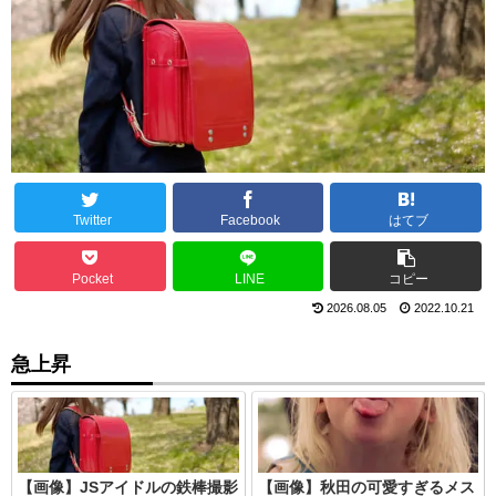
Twitter
Facebook
はてブ
Pocket
LINE
コピー
2026.08.05
2022.10.21
急上昇
【画像】JSアイドルの鉄棒撮影
【画像】秋田の可愛すぎるメス