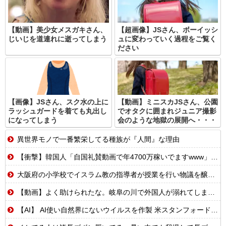
【動画】美少女メスガキさん、
【超画像】JSさん、ボーイッシ
じいじを道連れに逝ってしまう
ュに変わっていく過程をご覧く
ださい
【画像】JSさん、スク水の上に
【動画】ミニスカJSさん、公園
ラッシュガードを着ても丸出し
でオタクに囲まれジュニア撮影
になってしまう
会のような地獄の展開へ・・・
異世界モノで一番繁栄してる種族が『人間』な理由
【衝撃】韓国人「自国礼賛動画で年4700万稼いでますwww」→海外の反応ch運営の秘密…
大阪府の小学校でイスラム教の指導者が授業を行い物議を醸す！ #大阪 #イスラム教 #モスク
【動画】よく助けられたな。岐阜の川で外国人が溺れてしまう事故。
【AI】 AI使い自然界にないウイルスを作製 米スタンフォード大学が成果発表