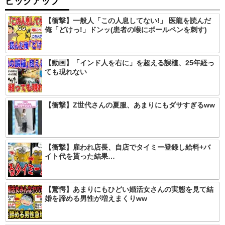
ピックアップ
【衝撃】一般人「この人息してない!」 医龍を読んだ
俺「どけっ!」ドンッ(患者の喉にボールペンを刺す)
【動画】「インド人を右に」を超える誤植、25年経っ
ても現れない
【衝撃】Z世代さんの夏服、あまりにもダサすぎるww
【衝撃】雇われ店長、自店でタイミー登録し給料+バ
イト代を貰った結果…
【驚愕】あまりにもひどい婚活女さんの実態を見て結
婚を諦める男性が増えまくりww