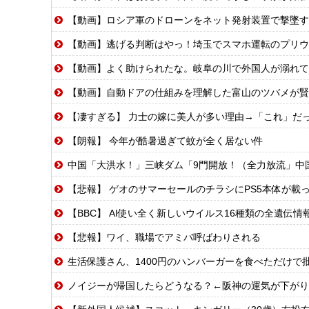
【動画】ロシア軍のドローンをネット発射装置で撃墜す
【動画】逃げる判断はやっ！埼玉でスマホ運転のプリウ
【動画】よく助けられたな。岐阜の川で外国人が溺れて
【動画】自動ドアの仕組みを理解した富山のツバメが賢
【凄すぎる】 力士の嫁に美人が多い理由→「これ」だ
【朗報】 今年が酷暑過ぎて蚊が全く居ない件
中国「大洪水！」三峡ダム「9門開放！（全力放流」中国都市「三峡沿線の道路
【悲報】 ゲオのサマーセールのチラシにPS5本体が載
【BBC】 AI使い全く新しいウイルス16種類の全遺伝
【悲報】ワイ、職場でアミバ呼ばわりされる
生活保護さん、1400円のハンバーガーを食べただけで
ノイジーが帰国したらどうなる？←阪神の運気が下がり