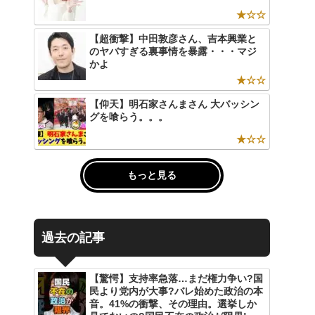
★☆☆
【超衝撃】中田敦彦さん、吉本興業と
のヤバすぎる裏事情を暴露・・・マジ
かよ
★☆☆
【仰天】明石家さんまさん 大バッシン
グを喰らう。。。
★☆☆
もっと見る
過去の記事
【驚愕】支持率急落…まだ権力争い?国
民より党内が大事?バレ始めた政治の本
音。41%の衝撃、その理由。選挙しか