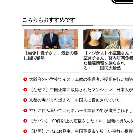
こちらもおすすめです
【画像】愛子さま、最新の姿
【マジかよ】小室圭さん
に国民騒然
室眞子さん、宮内庁関係
た極秘情報を漏らされ
る・・・国民大騒然
大阪府の小学校でイスラム教の指導者が授業を行い物議を醸
【なぜ？】中国企業に取得されたマンション、日本人が
京都の寺がまた燃える「中国人に脅迫されていた」
神社に住み着いていたネパール国籍の男が逮捕されました
【ヤバい】100件以上の窃盗をしたトルコ国籍の男3人を逮
【動画】これはお見事。中国重慶市で珍しい事故が撮影