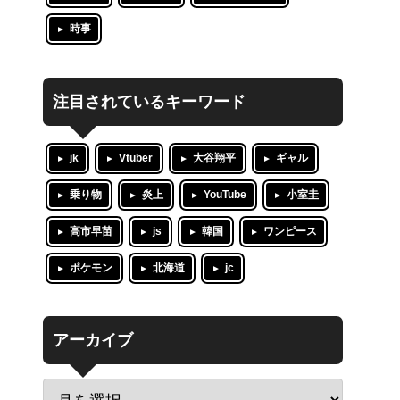
時事
注目されているキーワード
jk
Vtuber
大谷翔平
ギャル
乗り物
炎上
YouTube
小室圭
高市早苗
js
韓国
ワンピース
ポケモン
北海道
jc
アーカイブ