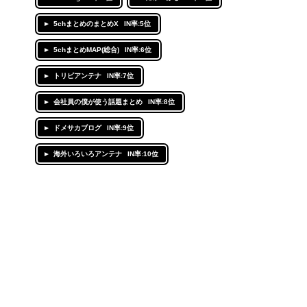
5chまとめのまとめX
IN率:5位
5chまとめMAP(総合)
IN率:6位
トリビアンテナ
IN率:7位
会社員の僕が使う話題まとめ
IN率:8位
ドメサカブログ
IN率:9位
海外いろいろアンテナ
IN率:10位