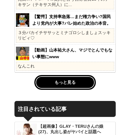
キサン（テキサス州人）に...
【驚愕】支持率急落…まだ権力争い?国民
より党内が大事?バレ始めた政治の本音。
41%の衝撃、その理由。選挙しか見てない
３分バカイチササッとミナゴロシしましょスッキ
の?国民不在の政治が限界!
リピィ♡
【動画】山本祐大さん、マジでとんでもな
い事態にwww
なんこれ
もっと見る
注目されている記事
【超画像】GLAY・TERUさんの娘
(27)、丸出し姿がヤバイと話題へ