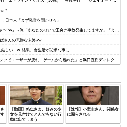
・リオス（30歳） 右投左打 ジェイミー・ウェストブルック（29歳） 右投右打
る？
」→日本人「まず発音を聞かせろ」
?w」→俺「あなたのせいで玉突き事故発生してますが」「え!?」
ばさんの悲惨な末路ww
に厳しい…w↓結果、食生活が悲惨な事に
ーが疲れ、ゲームから離れた」と浜口直樹ディレクターが公式インタビューで告白
子さ
【動画】悠仁さま、好みの少
【速報】小室圭さん、関係者
ばす
女を見付けてとんでもない行
に漏らされる
動に出てしまう