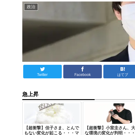
政治
Twitter
Facebook
はてブ
急上昇
【超衝撃】佳子さま、とんで
【超衝撃】小室圭さん、
もない変化が起こる・・・マ
な環境の変化が判明・・