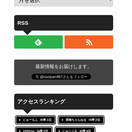
RSS
最新情報をお届けします。
アクセスランキング
にゅーもふ
IN率:1位
我無ちゃんねる
IN率:2位
1000mg
IN率:3位
にゅーぷる
IN率:4位