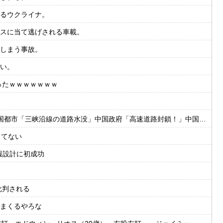
るウクライナ。
スに当て逃げされる車載。
しまう事故。
い。
ったｗｗｗｗｗｗｗ
水没」中国政府「高速道路封鎖！」中国ダム「緊急放流に合わせて開門（土砂崩れ発生」→
ってない
情報設計に初成功
批判される
まくるやろな