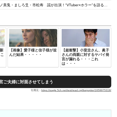
しろ爻・市松寿ゞ謡が出演！“VTuber×ホラー”を語る【8/8(土)21:05】
最新
【画像】愛子様と佳子様が並
【超衝撃】小室圭さん、眞子
・こ
んだ結果・・・・・
さんの両親に対するヤバイ発
言が漏れる・・・これ
は・・・
宮ご夫婦に対面させてしまう
引用元：
https://eagle.5ch.net/test/read.cgi/livejupiter/1659975319/