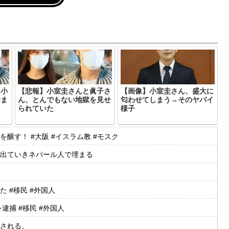
・小
【悲報】小室圭さんと眞子さ
【画像】小室圭さん、盛大に
者ま
ん、とんでもない地獄を見せ
匂わせてしまう→そのヤバイ
られていた
様子
す！ #大阪 #イスラム教 #モスク
出ていきネパール人で埋まる
 #移民 #外国人
捕 #移民 #外国人
される。