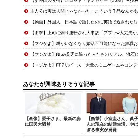
【新外国人候補】スコット・キンガリー（30歳）右投右打 エドウィン
主人公は実は人間じゃなかった←こういう作品なんかあ
【動画】外国人「日本語で話したのに英語で返された!
【衝撃】上司に煽り運転され大事故「ププッw大丈夫かぁ〜
【マジかよ】親がいなくなり婚活不可能になった無職お
【マジかよ】NISA貧乏に陥った人たちのリアル、流石
【マジかよ】FF7リバース「大量のミニゲームやコンテンツでユーザ
あなたが興味ありそうな記事
【画像】愛子さま、最新の姿
【衝撃】小室圭さん、眞
に国民大騒然
んの現在の結婚生活、や
ぎる事実が発覚