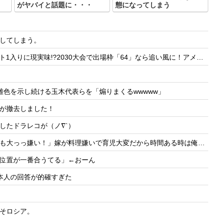
がヤバイと話題に・・・
態になってしまう
してしまう。
30大会で出場枠「64」なら追い風に！アメリカ人もポット1争いに熱視線！【海外の反応】
色を示し続ける玉木代表らを「煽りまくるwwwww」
が撤去しました！
したドラレコが（ノ∇`）
いで育児大変だから時間ある時は俺が料理する、片付けまで全部やるって言うと嫁がヒスって困る
位置が一番合うてる」←おーん
本人の回答が的確すぎた
そロシア。