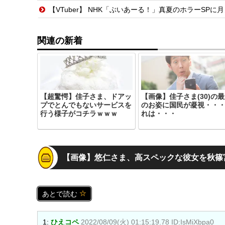
【VTuber】 NHK「ぶいあーる！」真夏のホラーSPに月ノ美兎・ま
関連の新着
【超驚愕】佳子さま、ドアッ
【画像】佳子さま(30)の
プでとんでもないサービスを
のお姿に国民が凝視・・
行う様子がコチラｗｗｗ
れは・・・
【画像】悠仁さま、高スペックな彼女を秋篠
あとで読む
1:
ひえコペ
2022/08/09(火) 01:15:19.78 ID:IsMiXbpa0