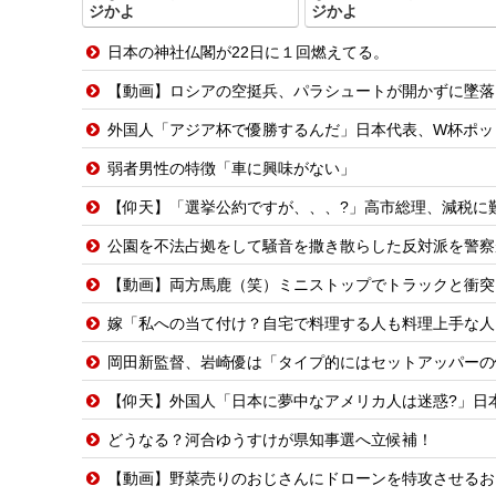
ジかよ
ジかよ
日本の神社仏閣が22日に１回燃えてる。
【動画】ロシアの空挺兵、パラシュートが開かずに墜落
外国人「アジア杯で優勝するんだ」日本代表、W杯ポット1入りに現実味!?20
弱者男性の特徴「車に興味がない」
【仰天】「選挙公約ですが、、、?」高市総理、減税に難
公園を不法占拠をして騒音を撒き散らした反対派を警察
【動画】両方馬鹿（笑）ミニストップでトラックと衝突
嫁「私への当て付け？自宅で料理する人も料理上手な人も大っっ嫌い！」嫁が料理嫌
岡田新監督、岩崎優は「タイプ的にはセットアッパーの
【仰天】外国人「日本に夢中なアメリカ人は迷惑?」日
どうなる？河合ゆうすけが県知事選へ立候補！
【動画】野菜売りのおじさんにドローンを特攻させるお