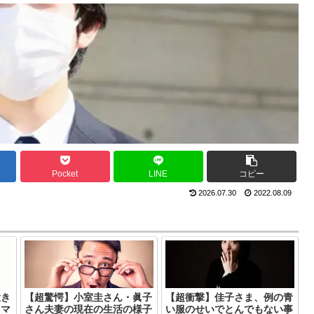
Pocket
LINE
コピー
2026.07.30
2022.08.09
大き
【超驚愕】小室圭さん・眞子
【超衝撃】佳子さま、例の青
・マ
さん夫妻の現在の生活の様子
い服のせいでとんでもない事