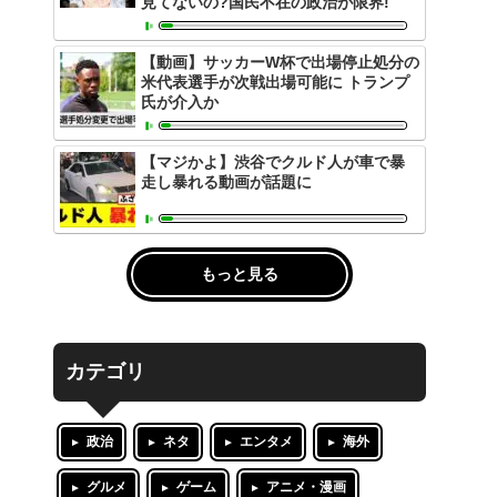
見てないの?国民不在の政治が限界!
【動画】サッカーW杯で出場停止処分の
米代表選手が次戦出場可能に トランプ
氏が介入か
【マジかよ】渋谷でクルド人が車で暴
走し暴れる動画が話題に
もっと見る
カテゴリ
政治
ネタ
エンタメ
海外
グルメ
ゲーム
アニメ・漫画