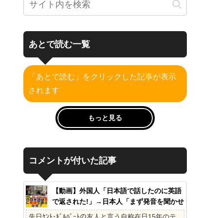
あとで読む一覧
「あとで読む」をクリックした記事が表示
されます
もっと見る
コメントが付いた記事
【動画】外国人「日本語で話したのに英語
で返された!」→日本人「まず発音を聞かせ
ろ」
先日ｹﾝﾄ･ｷﾞﾙﾊﾞｰﾄの友人と言う自称在日15年のテ