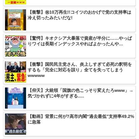
【衝撃】㊗️10万再生!!コイツのおかげで党の支持率は
冷え切ったみたいだな!
【驚愕】キオクシア大暴落で資産が半分に……やっぱ
りワイは長期インデックスやればよかったんや…
【衝撃】国民民主党さん、炎上しすぎて必死の釈明を
するも「完全に対応を誤り」全てを失ってしまう
wwwww
【仰天】大統領「国旗の色こっそり変えたろwww」→
気づかれずに4年がすぎる.....
【動画】背景に何が?高市内閣“過去最低”支持率49.2%
に急落