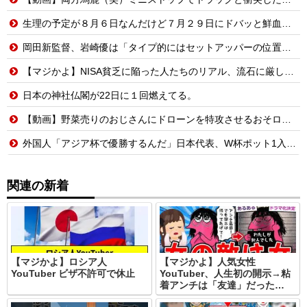
生理の予定が８月６日なんだけど７月２９日にドバッと鮮血でたから生理かな？って思ったのよね
岡田新監督、岩崎優は「タイプ的にはセットアッパーの位置が一番合うてる」←おーん
【マジかよ】NISA貧乏に陥った人たちのリアル、流石に厳しい…w↓結果、食生活が悲惨な事に
日本の神社仏閣が22日に１回燃えてる。
【動画】野菜売りのおじさんにドローンを特攻させるおそロシア。
外国人「アジア杯で優勝するんだ」日本代表、W杯ポット1入りに現実味!?2030大会で出場枠「64」なら追い風に！アメリカ人もポット1争いに熱視線！【海外の反応】
関連の新着
【マジかよ】ロシア人
【マジかよ】人気女性
YouTuber ビザ不許可で休止
YouTuber、人生初の開示→粘
着アンチは「友達」だった…