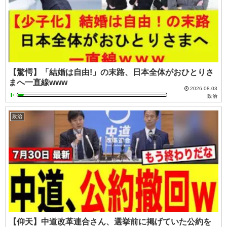
【驚愕】「結婚は自由!」の末路、日本全体がおひとりさ
まへ一直線www
2026.08.03
政治
政治
【仰天】中道改革連合さん、選挙前に掲げていた公約を