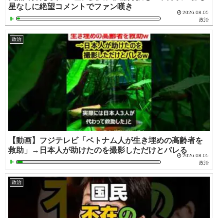
星なしに絶望コメントでファン嘆き
2026.08.05
政治
政治
【動画】フジテレビ「ベトナム人が生き埋めの高齢者を
救助」→日本人が助けたのを撮影しただけとバレる
2026.08.05
政治
政治