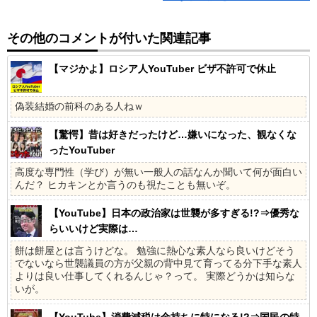
その他のコメントが付いた関連記事
【マジかよ】ロシア人YouTuber ビザ不許可で休止
偽装結婚の前科のある人ねｗ
【驚愕】昔は好きだったけど…嫌いになった、観なくな
ったYouTuber
高度な専門性（学び）が無い一般人の話なんか聞いて何が面白い
んだ？ ヒカキンとか言うのも視たことも無いぞ。
【YouTube】日本の政治家は世襲が多すぎる!?⇒優秀な
らいいけど実際は…
餅は餅屋とは言うけどな。 勉強に熱心な素人なら良いけどそう
でないなら世襲議員の方が父親の背中見て育ってる分下手な素人
よりは良い仕事してくれるんじゃ？って。 実際どうかは知らな
いが。
【YouTube】消費減税は金持ちに特になる!?⇒国民の特