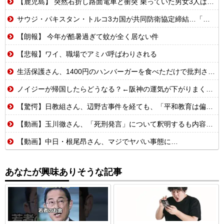
【鹿児島】 突然右折し路面電車と衝突 乗っていた男女3人は車を放置しダッシュで逃走中
サウジ・パキスタン・トルコ3カ国が共同防衛協定締結…「イスラム版NATO」指摘も！
【朗報】 今年が酷暑過ぎて蚊が全く居ない件
【悲報】ワイ、職場でアミバ呼ばわりされる
生活保護さん、1400円のハンバーガーを食べただけで批判される
ノイジーが帰国したらどうなる？←阪神の運気が下がりまくるやろな
【驚愕】日教組さん、辺野古事件を経ても、「平和教育は偏っていない!」
【動画】玉川徹さん、「死刑発言」について釈明するも内容がクソすぎて更に大炎上……
【動画】中日・根尾昂さん、マジでヤバい事態に…
あなたが興味ありそうな記事