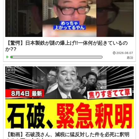
【驚愕】日本製鉄が謎の爆上げ!!一体何が起きているの
か??
2026.08.07
政治
政治
【動画】石破茂さん、減税に猛反対した件を必死に釈明