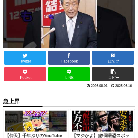
Twitter
Facebook
はてブ
Pocket
LINE
コピー
2026.08.01
2025.06.16
急上昇
【仰天】千年ぶりのYouTube
【マジかよ】[静岡最恐スポッ