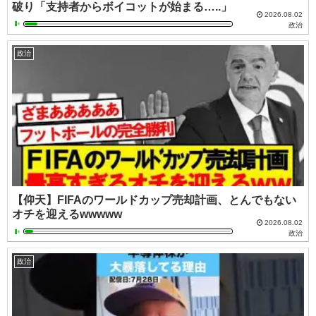
破り「支持者からボイコットが始まる…..」
2026.08.02
政治
政治
【仰天】FIFAのワールドカップ売却計画、とんでもない
オチを迎えるwwwww
2026.08.02
政治
政治