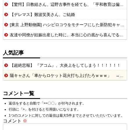
【驚愕】日教組さん、辺野古事件を経ても、「平和教育は偏っていない!」
【デレマス】難波笑美さん、ご結婚
[東京 上野動物園] ハシビロコウをモチーフにした新防犯キャラクターハシ防を公開！
友達や同僚が妊娠出産した時に、本当に心の底から喜んでる人いるんですか？
人気記事
【超絶悲報】 『アコム』、大炎上をしてしまう！！！！！！
陽キャさん「車からロケット花火打ち上げたろｗｗｗ」 → サンルーフが閉まっていて無事車内に発射
コメント一覧
返信をすると自動で「>>〇〇」が付与されます。
行頭に「>」を付けると引用扱いになります。
1つのコメントに対しての返信は最大5件までとさせていただいています。
コメント
※