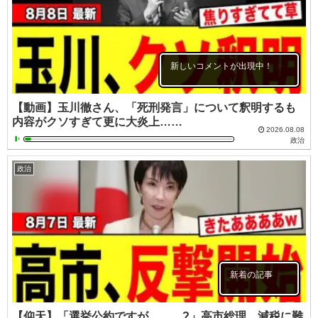
新しいコメントが出現中！
【動画】玉川徹さん、「死刑発言」について釈明するも
内容がクソすぎて更に大炎上……
2026.08.08
政治
政治
新着の記事
【仰天】「選挙公約ですが、、、?」高市総理、減税に難