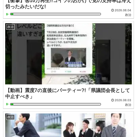
【衝撃】㊗️10万再生!!コイツのおかげで党の支持率は冷え
切ったみたいだな!
2026.08.04
政治
政治
【動画】震度7の直後にパーティー?!「県議団会長として
中止すべき」
2026.08.03
政治
政治