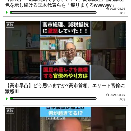
色を示し続ける玉木代表らを「煽りまくるwwwww」
2026.08.08
政治
政治
【高市早苗】どう思いますか?高市首相、エリート官僚に
激怒!!!
2026.08.07
政治
政治