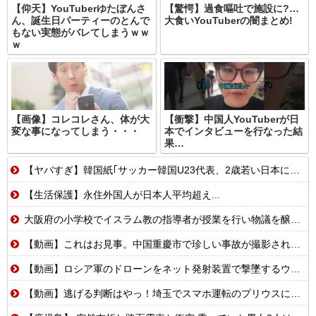
【仰天】YouTuberゆたぼんさ
【驚愕】過食嘔吐で施設に?…
ん、誕生日パーティーのとんで
大食いYouTuberの闇まとめ!
もない実態がバレてしまうｗｗ
ｗ
【画像】コレコレさん、体が大
【衝撃】中国人YouTuberが日
変な事になってしまう・・・
本でインタビューを行なった結
果…
【ヤバすぎ】韓国紙｢サッカー韓国U23代表、2歳若い日本に負けると歴史的屈辱｣
【生活保護】永住外国人が日本人平均超え...
大阪府の小学校でイスラム教の指導者が授業を行い物議を醸す！ #大阪 #イスラム教 #モスク
【動画】これはお見事。中国重慶市で珍しい事故が撮影される。
【動画】ロシア軍のドローンをネット発射装置で撃墜するウクライナ。
【動画】逃げる判断はやっ！埼玉でスマホ運転のプリウスに当て逃げされる車載。