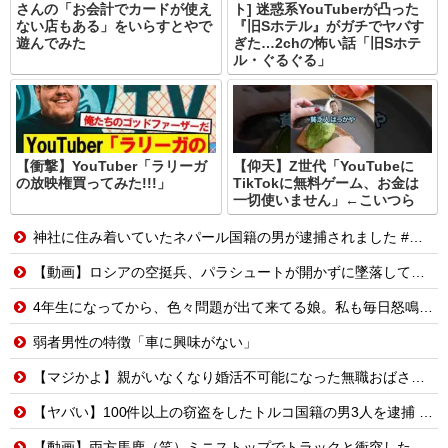
さんの「お会計でカードが使え
ト] 迷惑系YouTuberが凸った
ない店もある」をいらすとやで
『旧Sホテル』がガチでヤバす
遊んでみた
ぎた…2chの怖い話「旧Sホテ
ル・ぐるぐる」
【衝撃】YouTuber「ラリーガ
【仰天】Z世代「YouTubeに
の放映権買ってみた!!!」
TikTokに無料ゲーム、お金は
一切使いません」←こいつら
神社に住み着いていたネパール国籍の男が逮捕されました #移民 #外国人
【動画】ロシアの空挺兵、パラシュートが開かずに墜落してしまう。
4年生になってから、色々問題が出て来てる娘。私も毎日怒鳴り続けるのに疲れて体調崩し...
弱者男性の特徴「車に興味がない」
【マジかよ】親がいなくなり婚活不可能になった無職おばさんの悲惨な末路ww
【ヤバい】100件以上の窃盗をしたトルコ国籍の男3人を逮捕 #移民 #外国人
【動画】両方馬鹿（笑）ミニストップでトラックと衝突したドラレコが（ノ∇`）