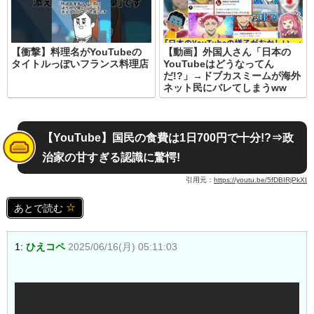
【衝撃】料理名がYouTubeの
【動画】外国人さん「日本の
タイトルっぽいフランス料理店
YouTubeはどうなってん
だ!?」→ドブカスミームが海外
ネット民にバレてしまうww
【YouTube】国民の食費は1日700円で十分!?⇒政
治家の甘すぎる認識に驚愕!
引用元：
https://youtu.be/5fDBIRjPkXI
あとで読む
1:
ひえコペ
2025/06/16(月) 05:11:03