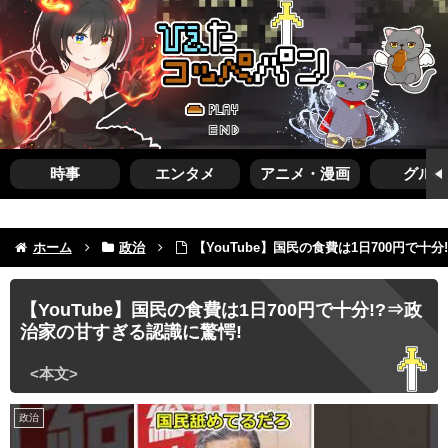
時事
エンタメ
アニメ・漫画
グルメ
ホーム
政治
【YouTube】国民の食費は1日700円で十
【YouTube】国民の食費は1日700円で十分!?⇒政
治家の甘すぎる認識に驚愕!
政治