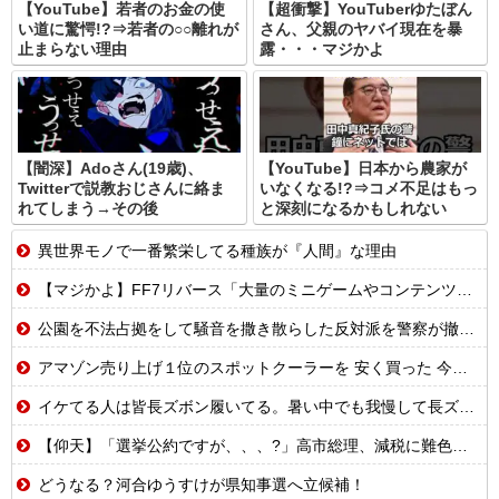
【YouTube】若者のお金の使
【超衝撃】YouTuberゆたぼん
い道に驚愕!?⇒若者の○○離れが
さん、父親のヤバイ現在を暴
止まらない理由
露・・・マジかよ
【闇深】Adoさん(19歳)、
【YouTube】日本から農家が
Twitterで説教おじさんに絡ま
いなくなる!?⇒コメ不足はもっ
れてしまう→その後
と深刻になるかもしれない
異世界モノで一番繁栄してる種族が『人間』な理由
【マジかよ】FF7リバース「大量のミニゲームやコンテンツでユーザーが疲れ、ゲームから離れた」と浜口直樹ディレクターが公式インタビューで告白
公園を不法占拠をして騒音を撒き散らした反対派を警察が撤去しました！
アマゾン売り上げ１位のスポットクーラーを 安く買った 今日設置する 予定だが多少でも涼しくなったら良いな
イケてる人は皆長ズボン履いてる。暑い中でも我慢して長ズボン履いてる。半ズボンはモテ無い。厳しいって
【仰天】「選挙公約ですが、、、?」高市総理、減税に難色を示し続ける玉木代表らを「煽りまくるwwwww」
どうなる？河合ゆうすけが県知事選へ立候補！