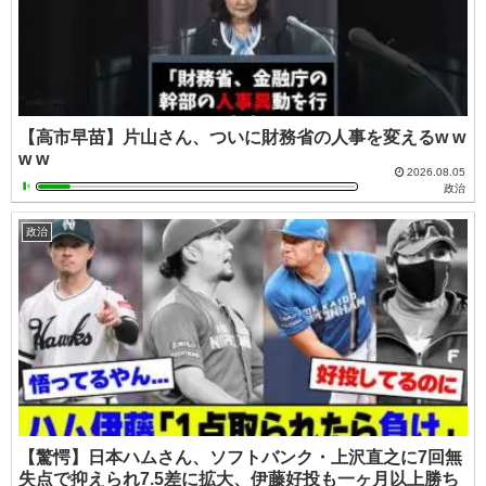
【高市早苗】片山さん、ついに財務省の人事を変えるw w
w w
2026.08.05
政治
政治
【驚愕】日本ハムさん、ソフトバンク・上沢直之に7回無
失点で抑えられ7.5差に拡大、伊藤好投も一ヶ月以上勝ち