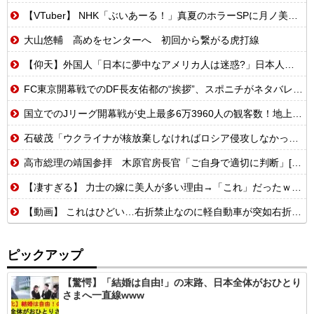
【VTuber】 NHK「ぶいあーる！」真夏のホラーSPに月ノ美兎・ましろ爻・市松寿ゞ謡が出演！“VTuber×ホラー”を語る【8/8(土)21:05】
大山悠輔 高めをセンターへ 初回から繋がる虎打線
【仰天】外国人「日本に夢中なアメリカ人は迷惑?」日本人の回答が的確すぎた
FC東京開幕戦でのDF長友佑都の“挨拶”、スポニチがネタバレ報道
国立でのJリーグ開幕戦が史上最多6万3960人の観客数！地上波中継＆劇的な試合展開でSNSでも話題に
石破茂「ウクライナが核放棄しなければロシア侵攻しなかった」
高市総理の靖国参拝 木原官房長官「ご自身で適切に判断」[8/7]
【凄すぎる】 力士の嫁に美人が多い理由→「これ」だったｗｗｗｗｗｗｗ
【動画】 これはひどい…右折禁止なのに軽自動車が突如右折し路面電車と衝突→乗ってた三人組が車を捨て逃走ｗｗｗｗｗｗ
ピックアップ
【驚愕】「結婚は自由!」の末路、日本全体がおひとり
さまへ一直線www