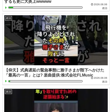
するも更に大炎上wwwww
2026.08.06
政治
政治
【仰天】式典遅延の緊急事態に雅子さまが陛下へかけた
「最高の一言」とは? 楽曲提供:株式会社FLMusic
2026.08.06
政治
政治