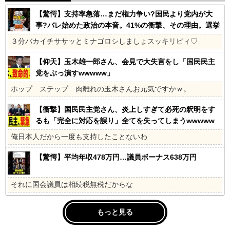
【驚愕】支持率急落…まだ権力争い?国民より党内が大
事?バレ始めた政治の本音。41%の衝撃、その理由。選挙
しか見てないの?国民不在の政治が限界!
３分バカイチササッとミナゴロシしましょスッキリピィ♡
【仰天】玉木雄一郎さん、会見で大失言をし「国民民主
党をぶっ潰すwwwww」
ホップ ステップ 肉離れの玉木さんお元気ですかｗ。
【衝撃】国民民主党さん、炎上しすぎて必死の釈明をす
るも「完全に対応を誤り」全てを失ってしまうwwwww
俺日本人だから一度も支持したことないわ
【驚愕】平均年収478万円…議員ボーナス638万円
それに国会議員は相続税無税だからな
もっと見る