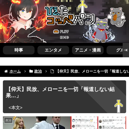
時事
エンタメ
アニメ・漫画
グルメ
ホーム
政治
【仰天】民放、メローニを一切「報道しな
【仰天】民放、メローニを一切「報道しない結
果…」
政治