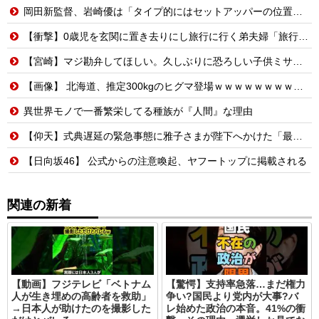
岡田新監督、岩崎優は「タイプ的にはセットアッパーの位置が一番合うてる」←おーん
【衝撃】0歳児を玄関に置き去りにし旅行に行く弟夫婦「旅行中、1ヶ月世話しろw」18年後に返せと言われ「お前らの子供、捨てたよ?」「は!?」
【宮崎】マジ勘弁してほしい。久しぶりに恐ろしい子供ミサイルを見た。
【画像】 北海道、推定300kgのヒグマ登場ｗｗｗｗｗｗｗｗｗｗｗｗｗｗｗｗｗｗｗｗ
異世界モノで一番繁栄してる種族が『人間』な理由
【仰天】式典遅延の緊急事態に雅子さまが陛下へかけた「最高の一言」とは? 楽曲提供:株式会社FLMusic
【日向坂46】 公式からの注意喚起、ヤフートップに掲載される
関連の新着
【動画】フジテレビ「ベトナム
【驚愕】支持率急落…まだ権力
人が生き埋めの高齢者を救助」
争い?国民より党内が大事?バ
→日本人が助けたのを撮影した
レ始めた政治の本音。41%の衝