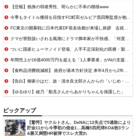
【悲報】独身の弱者男性、明らかに不幸の模様www
今季もタイトル獲得を目指すFC町田ゼルビア黒田剛監督が抱負を語る
FC東京の開幕戦に日本代表DF長友佑都が来場し挨拶 去就に注目集まる
クマが害獣扱いされる風潮にドラマ脚本家が不快感、「何度もクマに会ったことがあるけど全然怖くなかった」と主張しており……
ついに国産ヒューマノイド登場、人手不足深刻化の医療・製造現場などでの活用想定！
年間売上が16億4000万円を超える「1人事業者」がAIの支援を受けて2年で約3倍に急増
【食料品消費税減税】 政府が基本方針決定 来年4月から2年間1％に8月5日
【告白】柳家小はだ、故・清水良太郎さんからの「いじめ・暴行」被害をXで告白…ネット騒然
【ゆるゆり】綾乃「船見さんからあかりちゃんを保護した」
ピックアップ
【驚愕】ヤクルトさん、DeNAに12失点で5連敗により
貯金11から今季初の借金1…高橋5四死球KO&牧3ラン
&勝又満塁HR被弾でスレ大荒れ