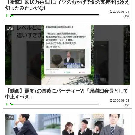
【衝撃】㊗️10万再生!!コイツのおかげで党の支持率は冷え
切ったみたいだな!
2026.08.04
政治
政治
【動画】震度7の直後にパーティー?!「県議団会長として
中止すべき」
2026.08.03
政治
政治