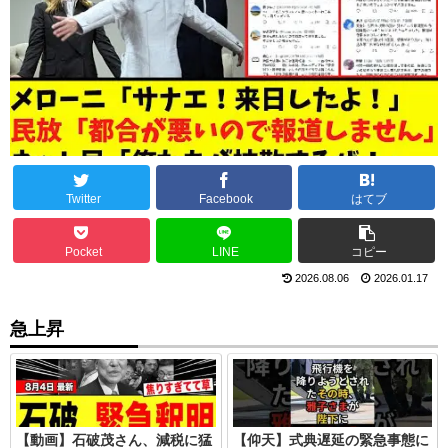
Twitter
Facebook
はてブ
Pocket
LINE
コピー
2026.08.06
2026.01.17
急上昇
【動画】石破茂さん、減税に猛
【仰天】式典遅延の緊急事態に