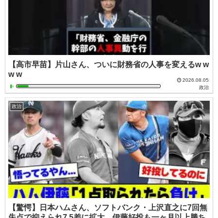
【高市早苗】片山さん、ついに財務省の人事を変えるw w
w w
2026.08.05
政治
政治
【驚愕】日本ハムさん、ソフトバンク・上沢直之に7回無
失点で抑えられ7.5差に拡大、伊藤好投も一ヶ月以上勝ち