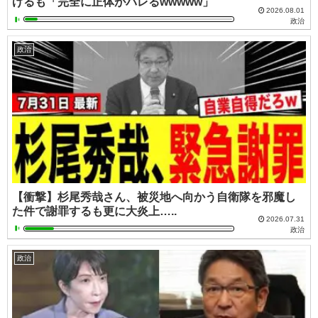
げるも「完全に正体がバレるwwwww」
2026.08.01
政治
政治
【衝撃】杉尾秀哉さん、被災地へ向かう自衛隊を邪魔し
た件で謝罪するも更に大炎上…..
2026.07.31
政治
政治