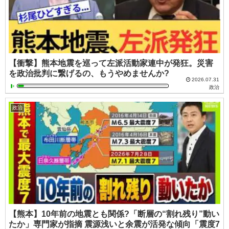
【衝撃】熊本地震を巡って左派活動家連中が発狂。災害
を政治批判に繋げるの、もうやめませんか?
2026.07.31
政治
政治
【熊本】10年前の地震とも関係?「断層の“割れ残り”動い
たか」専門家が指摘 震源浅いと余震が活発な傾向「震度7