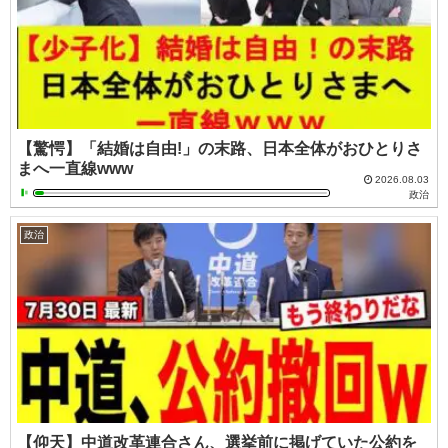
【驚愕】「結婚は自由!」の末路、日本全体がおひとりさ
まへ一直線www
2026.08.03
政治
政治
【仰天】中道改革連合さん、選挙前に掲げていた公約を