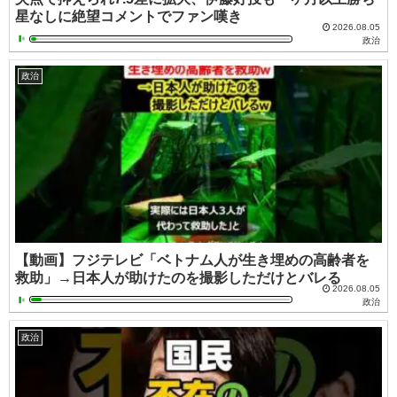
星なしに絶望コメントでファン嘆き
2026.08.05
政治
政治
【動画】フジテレビ「ベトナム人が生き埋めの高齢者を
救助」→日本人が助けたのを撮影しただけとバレる
2026.08.05
政治
政治