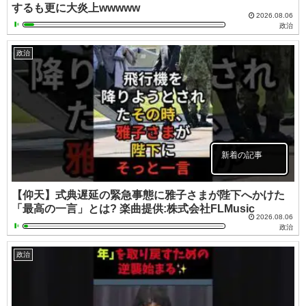
するも更に大炎上wwwww
2026.08.06
政治
政治
新着の記事
【仰天】式典遅延の緊急事態に雅子さまが陛下へかけた
「最高の一言」とは? 楽曲提供:株式会社FLMusic
2026.08.06
政治
政治