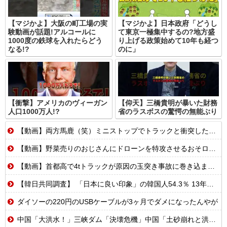
【マジかよ】大阪の町工場の実
【マジかよ】日本政府「どうし
験動画が話題!アルコールに
て東京一極集中するの?地方盛
1000度の鉄球を入れたらどう
り上げる政策始めて10年も経つ
なる!?
のに」
【衝撃】アメリカのヴィーガン
【仰天】三橋貴明が暴いた財務
人口1000万人!?️
省のラスボスの驚愕の無能ぶり
【動画】両方馬鹿（笑）ミニストップでトラックと衝突したドラレコが（ノ∇`）
【動画】野菜売りのおじさんにドローンを特攻させるおそロシア。
【動画】首都高で4tトラックが原因の玉突き事故に巻き込まれた軽バンの車載。
【韓日共同調査】 「日本に良い印象」の韓国人54.3％ 13年以降で最高に 日本人の韓国好感度は35.3％
ダイソーの220円のUSBケーブルが3ヶ月でダメになったんやが
中国「大洪水！」三峡ダム「決壊危機」中国「土砂崩れと洪水被害の対策強化！」中国政府「三峡ダム周辺を重点強化」中国ダム「決壊」中国「現場封鎖！（空撮削除」→