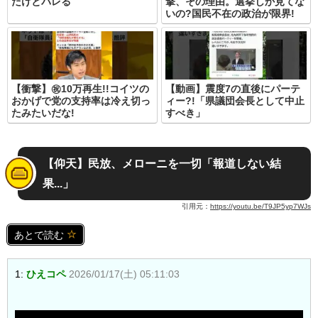
だけとバレる
撃、その理由。選挙しか見てな
いの?国民不在の政治が限界!
【衝撃】㊗️10万再生!!コイツの
【動画】震度7の直後にパーテ
おかげで党の支持率は冷え切っ
ィー?!「県議団会長として中止
たみたいだな!
すべき」
【仰天】民放、メローニを一切「報道しない結
果...」
引用元：
https://youtu.be/T9JP5yp7WJs
あとで読む
1:
ひえコペ
2026/01/17(土) 05:11:03