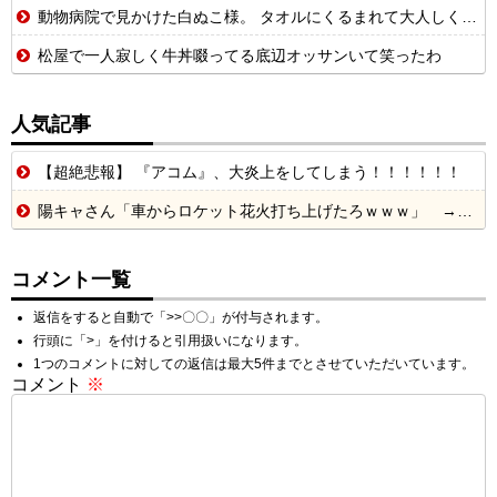
動物病院で見かけた白ぬこ様。 タオルにくるまれて大人しく抱っこされてたんだが 話を聞いてビックリ【再】
松屋で一人寂しく牛丼啜ってる底辺オッサンいて笑ったわ
人気記事
【超絶悲報】 『アコム』、大炎上をしてしまう！！！！！！
陽キャさん「車からロケット花火打ち上げたろｗｗｗ」 → サンルーフが閉まっていて無事車内に発射
コメント一覧
返信をすると自動で「>>〇〇」が付与されます。
行頭に「>」を付けると引用扱いになります。
1つのコメントに対しての返信は最大5件までとさせていただいています。
コメント
※