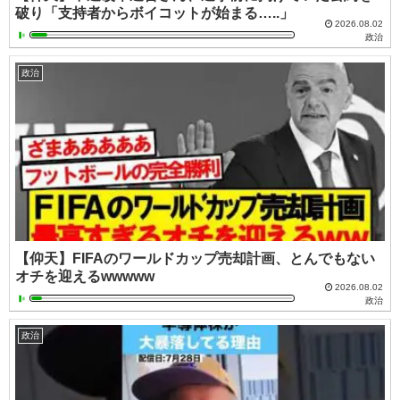
破り「支持者からボイコットが始まる…..」
2026.08.02
政治
政治
【仰天】FIFAのワールドカップ売却計画、とんでもない
オチを迎えるwwwww
2026.08.02
政治
政治