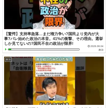
【驚愕】支持率急落…まだ権力争い?国民より党内が大
事?バレ始めた政治の本音。41%の衝撃、その理由。選挙
しか見てないの?国民不在の政治が限界!
2026.08.04
政治
政治