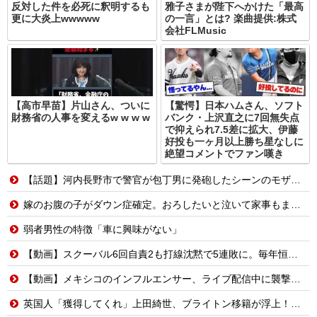
反対した件を必死に釈明するも
雅子さまが陛下へかけた「最高
更に大炎上wwwww
の一言」とは? 楽曲提供:株式
会社FLMusic
【高市早苗】片山さん、ついに
【驚愕】日本ハムさん、ソフト
財務省の人事を変えるw w w w
バンク・上沢直之に7回無失点
で抑えられ7.5差に拡大、伊藤
好投も一ヶ月以上勝ち星なしに
絶望コメントでファン嘆き
【話題】河内長野市で警官が包丁男に発砲したシーンのモザ無し映像が公開される。
嫁のお腹の子がダウン症確定。おろしたいと泣いて家事もまともにしない。命を粗末にするなと叱ったら「なら貴方が会社辞めて専業主夫になって全部面倒見て。誓約書書いて」
弱者男性の特徴「車に興味がない」
【動画】スクーバル6回自責2も打線沈黙で5連敗に。毎年恒例の苦しい時期に入るドジャースファン
【動画】メキシコのインフルエンサー、ライブ配信中に襲撃されて死亡。
英国人「獲得してくれ」上田綺世、ブライトン移籍が浮上！三笘薫との日本代表ホットライン実現!?現地サポ大興奮！「勘弁してくれ」と危惧される懸念点とは!?【海外の反応】