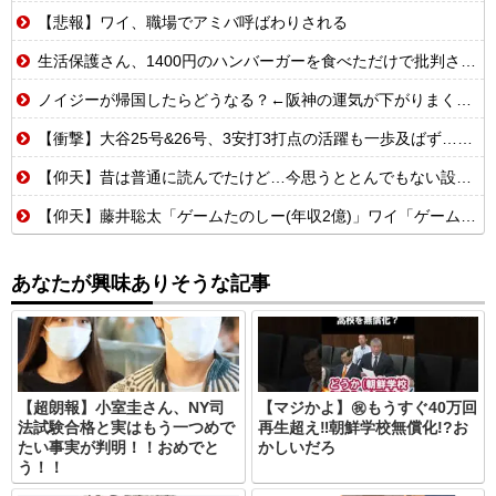
【悲報】ワイ、職場でアミバ呼ばわりされる
生活保護さん、1400円のハンバーガーを食べただけで批判される
ノイジーが帰国したらどうなる？←阪神の運気が下がりまくるやろな
【衝撃】大谷25号&26号、3安打3打点の活躍も一歩及ばず…それでも希望を見出すLADファン反応集 MLB2026シーズン 8.
【仰天】昔は普通に読んでたけど…今思うととんでもない設定の少女漫画
【仰天】藤井聡太「ゲームたのしー(年収2億)」ワイ「ゲームたのしー(年収200万)」
あなたが興味ありそうな記事
【超朗報】小室圭さん、NY司
【マジかよ】㊗️もうすぐ40万回
法試験合格と実はもう一つめで
再生超え‼朝鮮学校無償化!?お
たい事実が判明！！おめでと
かしいだろ
う！！