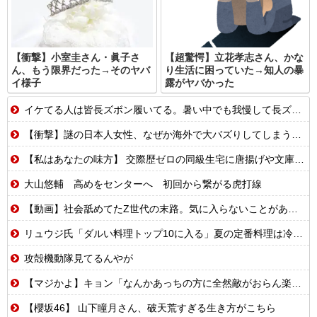
【衝撃】小室圭さん・眞子さ
【超驚愕】立花孝志さん、かな
ん、もう限界だった→そのヤバ
り生活に困っていた→知人の暴
イ様子
露がヤバかった
イケてる人は皆長ズボン履いてる。暑い中でも我慢して長ズボン履いてる。半ズボンはモテ無い。厳しいって
【衝撃】謎の日本人女性、なぜか海外で大バズりしてしまうwww
【私はあなたの味方】 交際歴ゼロの同級生宅に唐揚げや文庫本を20回以上届けた24歳女を逮捕
大山悠輔 高めをセンターへ 初回から繋がる虎打線
【動画】社会舐めてたZ世代の末路。気に入らないことがあれば退職代行で即退職!理想の職場を求め続けた結果
リュウジ氏「ダルい料理トップ10に入る」夏の定番料理は冷やし中華 「あり得ないほどダルい」
攻殻機動隊見てるんやが
【マジかよ】キョン「なんかあっちの方に全然敵がおらん楽園あるらしいで!」
【櫻坂46】 山下瞳月さん、破天荒すぎる生き方がこちら