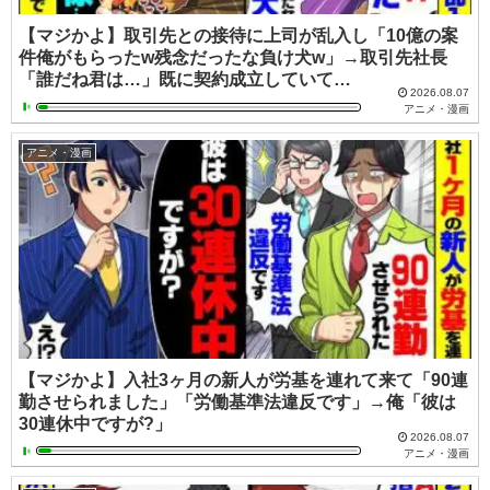
【マジかよ】取引先との接待に上司が乱入し「10億の案
件俺がもらったw残念だったな負け犬w」→取引先社長
「誰だね君は…」既に契約成立していて…
2026.08.07
アニメ・漫画
アニメ・漫画
【マジかよ】入社3ヶ月の新人が労基を連れて来て「90連
勤させられました」「労働基準法違反です」→俺「彼は
30連休中ですが?」
2026.08.07
アニメ・漫画