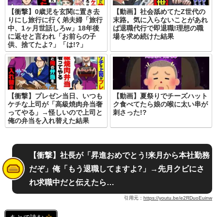
【衝撃】0歳児を玄関に置き去
【動画】社会舐めてたZ世代の
りにし旅行に行く弟夫婦「旅行
末路。気に入らないことがあれ
中、1ヶ月世話しろw」18年後
ば退職代行で即退職!理想の職
に返せと言われ「お前らの子
場を求め続けた結果
供、捨てたよ?」「は!?」
【衝撃】プレゼン当日、いつも
【動画】夏祭りでチーズハット
ケチな上司が「高級焼肉弁当奢
ク食べてたら娘の喉に太い串が
ってやる」→怪しいので上司と
刺さった!?
俺の弁当を入れ替えた結果
【衝撃】社長が「昇進おめでとう!来月から本社勤務
だぞ」俺「もう退職してますよ?」→先月クビにさ
れ求職中だと伝えたら…
引用元：
https://youtu.be/e2RDuoEuinw