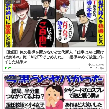
アニメ・漫画
【動画】俺の指導を聞かないZ世代新人「仕事はAIに聞け
ば余裕w」俺「AI以下でごめんね」→指導やめて放置プレ
イした結果w
2026.08.07
アニメ・漫画
アニメ・漫画