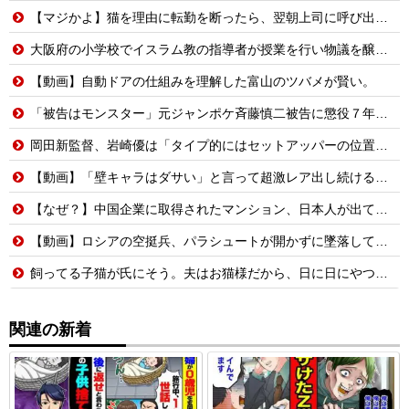
【マジかよ】猫を理由に転勤を断ったら、翌朝上司に呼び出された結果
大阪府の小学校でイスラム教の指導者が授業を行い物議を醸す！ #大阪 #イスラム教 #モスク
【動画】自動ドアの仕組みを理解した富山のツバメが賢い。
「被告はモンスター」元ジャンポケ斉藤慎二被告に懲役７年求刑でほぼ実刑確実？弁護側の主張が無理筋なワケ
岡田新監督、岩崎優は「タイプ的にはセットアッパーの位置が一番合うてる」←おーん
【動画】「壁キャラはダサい」と言って超激レア出し続ける脳キンw
【なぜ？】中国企業に取得されたマンション、日本人が出ていきネパール人で埋まる
【動画】ロシアの空挺兵、パラシュートが開かずに墜落してしまう。
飼ってる子猫が氏にそう。夫はお猫様だから、日に日にやつれていく子猫を見て狼狽して...
関連の新着