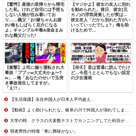
【驚愕】産後の里帰りから帰宅
【マジかよ】彼女の友人に別れ
した私。けれど自宅には予想も
を勧められた。後日、彼女(元
しない人物が住み着いてお
カノ)の浮気発覚したが実は…
り……義父「お!嫁ちゃんお疲
彼女友人「だから別れた方がい
れ!俺もしばらく厄介になる
いっていったでしょ?」俺を助
よ」ギャンブル中毒&借金まみ
けるためで…
れな義父だった!
【衝撃】上司に煽り運転され大
【仰天】昔は普通に読んでたけ
事故「ププッw大丈夫かぁ〜?
ど…今思うととんでもない設定
w」→俺「あなたのせいで玉突
の少女漫画
き事故発生してますが」
「え!?」
【生活保護】永住外国人が日本人平均超え...
【動画】よく助けられたな。岐阜の川で外国人が溺れてしまう事故。
大学の時、クラスの大多数テストでカンニングしてた科目があった。で、カンニングしてない私が笑われた
弱者男性の特徴「車に興味がない」