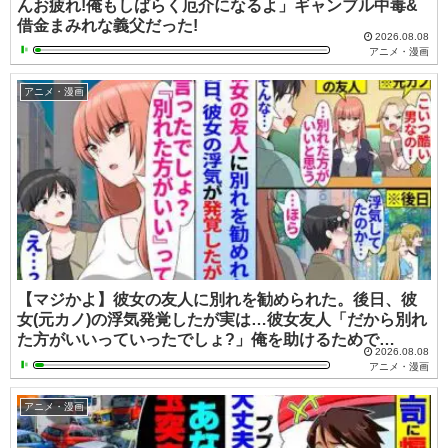
んお疲れ!俺もしばらく厄介になるよ」ギャンブル中毒&
借金まみれな義父だった!
2026.08.08
アニメ・漫画
アニメ・漫画
【マジかよ】彼女の友人に別れを勧められた。後日、彼
女(元カノ)の浮気発覚したが実は…彼女友人「だから別れ
た方がいいっていったでしょ?」俺を助けるためで…
2026.08.08
アニメ・漫画
アニメ・漫画