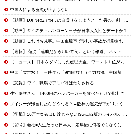
中国人による密漁が止まらない
【動画】DJI Neo2で釣りの自撮りをしようとした男の悲劇（ノ∇`）
【動画】タイのティパンコーン王子が日本人女性とデートか？
【動画】これはお見事。中国重慶市で珍しい事故が撮影される。
【速報】 蓮舫「蓮舫だから叩いて良いという報道」 ネット「高市だから叩いて良いをやってるのがお前だろ」
【ニュース】 日本をダメにした総理大臣、ワースト１位が同点でこの人ｗｗｗｗｗｗ
中国「大洪水！」三峡ダム「9門開放！（全力放流」中国都市「三峡沿線の道路水没」中国政府「高速道路封鎖！」中国ダム「緊急放流に合わせて開門（土砂崩れ発生」→
【悲報】ワイ、職場でアミバ呼ばわりされる
生活保護さん、1400円のハンバーガーを食べただけで批判される
ノイジーが帰国したらどうなる？←阪神の運気が下がりまくるやろな
【衝撃】10万本突破は伊達じゃない!Switch2版のライバル、まさかのSwitch版だったw
【驚愕】会社=人生だった日本人、定年後に何者でもなくなるwww