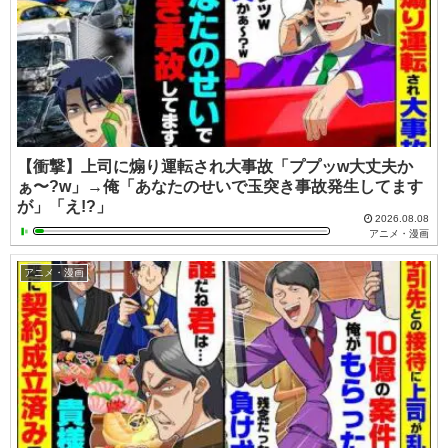
【衝撃】上司に煽り運転され大事故「ププッw大丈夫か
ぁ〜?w」→俺「あなたのせいで玉突き事故発生してます
が」「え!?」
2026.08.08
アニメ・漫画
アニメ・漫画