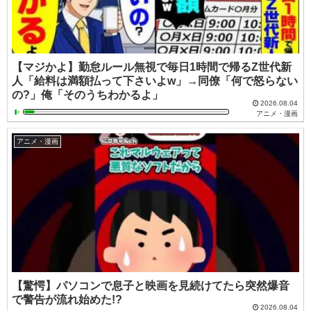
【マジかよ】勤怠ルール無視で毎日1時間で帰るZ世代新
人「給料は満額払って下さいよw」→同僚「何で怒らない
の?」俺「そのうちわかるよ」
2026.08.04
アニメ・漫画
アニメ・漫画
【驚愕】パソコンで息子と映画を見続けてたら突然爆音
で警告が流れ始めた!?
2026.08.04