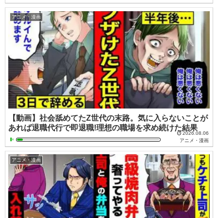
アニメ・漫画
【動画】社会舐めてたZ世代の末路。気に入らないことが
あれば退職代行で即退職!理想の職場を求め続けた結果
2026.08.06
アニメ・漫画
アニメ・漫画