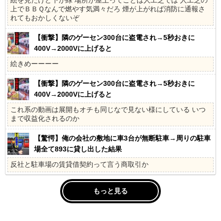
上でＢＢＱなんで燃やす気満々だろ 煙が上がれば消防に通報さ
れてもおかしくないぞ
【衝撃】隣のゲーセン300台に盗電され→5秒おきに
400V→2000Vに上げると
絵きめーーーー
【衝撃】隣のゲーセン300台に盗電され→5秒おきに
400V→2000Vに上げると
これ系の動画は展開もオチも同じなで見ない様にしている いつ
まで収益化されるのか
【驚愕】俺の会社の敷地に車3台が無断駐車→周りの駐車
場全て893に貸し出した結果
反社と駐車場の賃貸借契約って言う商取引か
もっと見る