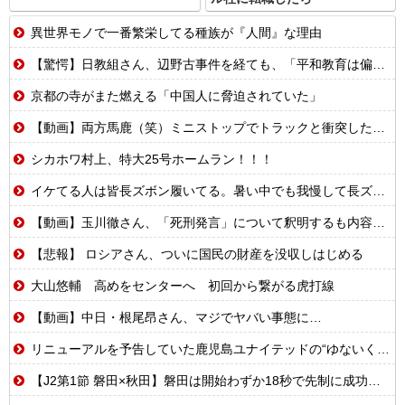
異世界モノで一番繁栄してる種族が『人間』な理由
【驚愕】日教組さん、辺野古事件を経ても、「平和教育は偏っていない!」
京都の寺がまた燃える「中国人に脅迫されていた」
【動画】両方馬鹿（笑）ミニストップでトラックと衝突したドラレコが（ノ∇`）
シカホワ村上、特大25号ホームラン！！！
イケてる人は皆長ズボン履いてる。暑い中でも我慢して長ズボン履いてる。半ズボンはモテ無い。厳しいって
【動画】玉川徹さん、「死刑発言」について釈明するも内容がクソすぎて更に大炎上……
【悲報】 ロシアさん、ついに国民の財産を没収しはじめる
大山悠輔 高めをセンターへ 初回から繋がる虎打線
【動画】中日・根尾昂さん、マジでヤバい事態に…
リニューアルを予告していた鹿児島ユナイテッドの“ゆないくー”、ホーム開幕戦に新フェイスで登場
【J2第1節 磐田×秋田】磐田は開始わずか18秒で先制に成功するも追いつかれドロー 秋葉新体制の初白星はお預けに