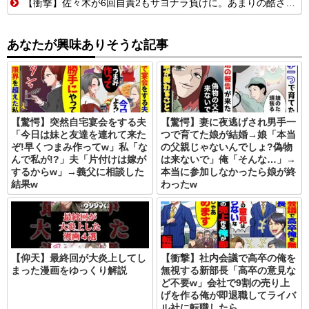
【衝撃】佐々木が6回自責2もサヨナラ負けに。あまりの酷さにドン引きするドジャースファン
あなたが興味ありそうな記事
【驚愕】突然自宅宴会をする夫
【驚愕】妻に夜逃げされ男手一
「今日は妹と友達を連れて来た
つで育てた娘が結婚→娘「本当
ぞ!早くつまみ作ってw」私「な
の父親じゃないんでしょ?偽物
んで私が!?」夫「片付けは嫁が
は来ないで」俺「そんな…」→
するからw」→義父に相談した
本当に参加しなかったら娘が終
結果w
わったw
【仰天】最終回が大炎上してし
【衝撃】社内会議で高卒の俺を
まった漫画をゆっくり解説
無視する新部長「高卒の意見な
ど不要w」会社で9割の売り上
げを作る俺が即退職してライバ
ル社に転職したら