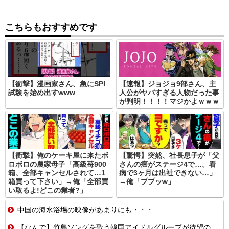
こちらもおすすめです
【衝撃】漫画家さん、急にSPI
【速報】ジョジョ9部さん、主
試験を始め出すwww
人公がヤバすぎる人物だった事
が判明！！！！マジかよｗｗｗ
【衝撃】俺のケーキ屋に来たボ
【驚愕】突然、社長息子が「父
ロボロの農家母子「高級苺900
さんの癌がステージ4で…。看
箱、全部キャンセルされて…1
病で3ヶ月は出社できない…」
箱買って下さい」→俺「全部買
→俺「ププッw」
い取るよ!どこの業者?」
中国の海水浴場の映像があまりにも・・・
【なんで】竹島ソングを歌う韓国アイドルグループが待望の日本デビュー