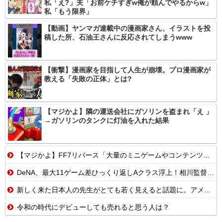
私「え?」夫「お前ケチすぎw俺が頼んでやるからw」
私「もう限界」
【動画】ヤンマガ連載中の漫画家さん、イラストを投
稿した所、石油王さんに反応されてしまうwww
【衝撃】漫画家を目指して人生が崩壊。プロ漫画家が
教える「失敗の正体」とは?
【マジかよ】隣の運送会社にガソリンを盗まれ「え 」
→ガソリンのタンクに灯油を入れた結果
【マジかよ】FF7リバース「大量のミニゲームやコンテンツでユーザーが疲れ、ゲームから離れた」と浜口直樹ディレクターが公式インタビューで告白
DeNA、最大11ゲーム差ひっくり返しAクラス浮上！相川監督、笑みがこぼれる
新しく来た日本人の先生がとても若く見えると話題に。アメリカ人から『日本人...
令和の時代にデビューしても売れると思う人は？