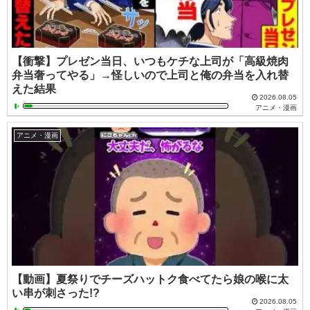
【衝撃】プレゼン当日、いつもケチな上司が「高級焼肉
弁当奢ってやる」→怪しいので上司と俺の弁当を入れ替
えた結果
2026.08.05
アニメ・漫画
アニメ・漫画
【動画】夏祭りでチーズハットク食べてたら娘の喉に太
い串が刺さった!?
2026.08.05