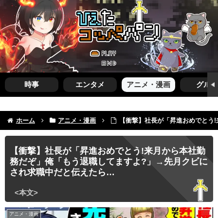
時事
エンタメ
アニメ・漫画
グルメ
ホーム
アニメ・漫画
【衝撃】社長が「昇進おめでとう
【衝撃】社長が「昇進おめでとう!来月から本社勤
務だぞ」俺「もう退職してますよ?」→先月クビに
され求職中だと伝えたら…
アニメ・漫画