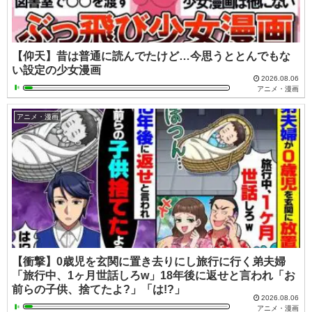
【仰天】昔は普通に読んでたけど…今思うととんでもな
い設定の少女漫画
2026.08.06
アニメ・漫画
アニメ・漫画
【衝撃】0歳児を玄関に置き去りにし旅行に行く弟夫婦
「旅行中、1ヶ月世話しろw」18年後に返せと言われ「お
前らの子供、捨てたよ?」「は!?」
2026.08.06
アニメ・漫画