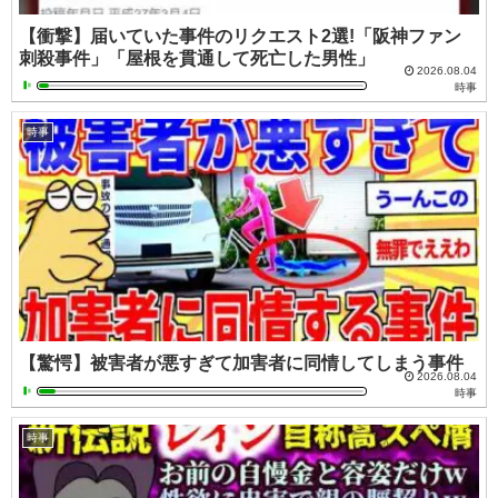
【衝撃】届いていた事件のリクエスト2選!「阪神ファン
刺殺事件」「屋根を貫通して死亡した男性」
2026.08.04
時事
時事
【驚愕】被害者が悪すぎて加害者に同情してしまう事件
2026.08.04
時事
時事