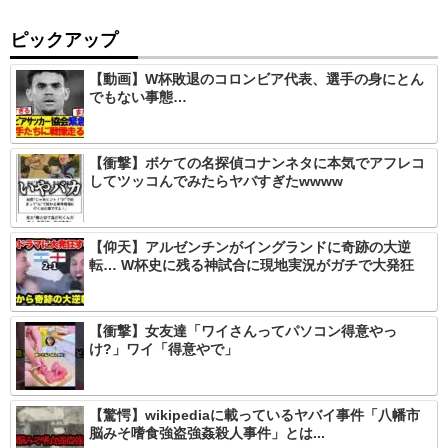
ピックアップ
【動画】W杯敗退のコロンビア代表、選手の身にとん
でもない事態…
【衝撃】ボケての名探偵コナンネタに本気でアフレコ
してツッコんでみたらヤバすぎたwwww
【仰天】アルゼンチンがイングランドに奇跡の大逆
転… W杯史に残る神試合に現地実況がガチで大発狂
【衝撃】女友達「ワイさんってパソコン得意やっ
け?」ワイ「得意やで」
【驚愕】wikipediaに載っているヤバイ事件「八幡市
脳みそ嗜食強盗強姦殺人事件」とは...