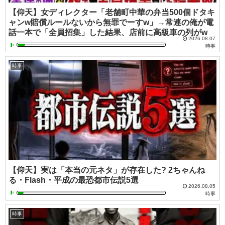
【仰天】女ディレクター「老舗町中華の弁当500個ドタキ
ャンw賠償ルールないから無罪でーすw」→常連の俺が電
話一本で「全員招集」した結果、店前に高級車の列がw
2026.08.07
時事
時事
【仰天】実は「本当の元ネタ」が存在した? 2ちゃんね
る・Flash・平成の最恐都市伝説5選
2026.08.05
時事
時事