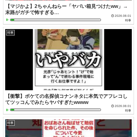
【マジかよ】2ちゃんねらー「ヤバい箱見つけたww」→
末路がガチで怖すぎる…
2026.08.01
時事
時事
【衝撃】ボケての名探偵コナンネタに本気でアフレコし
てツッコんでみたらヤバすぎたwwww
2026.08.01
時事
時事