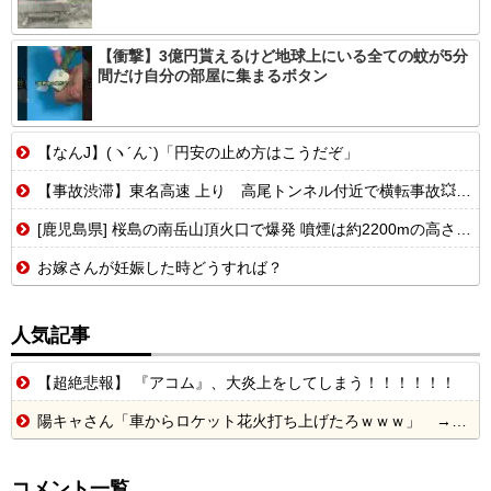
【衝撃】3億円貰えるけど地球上にいる全ての蚊が5分
間だけ自分の部屋に集まるボタン
【なんJ】(ヽ´ん`)「円安の止め方はこうだぞ」
【事故渋滞】東名高速 上り 高尾トンネル付近で横転事故💥 追越車線規制 足柄SA〜大井松田IC 渋滞距離 6.0km 通過時間 35 分
[鹿児島県] 桜島の南岳山頂火口で爆発 噴煙は約2200mの高さ・火山灰により市街地にも影響...
お嫁さんが妊娠した時どうすれば？
人気記事
【超絶悲報】 『アコム』、大炎上をしてしまう！！！！！！
陽キャさん「車からロケット花火打ち上げたろｗｗｗ」 → サンルーフが閉まっていて無事車内に発射
コメント一覧