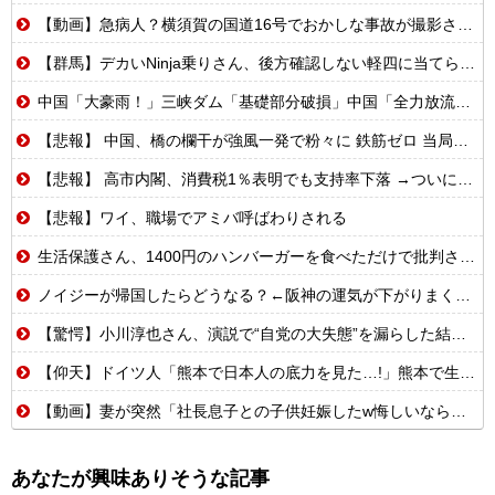
【動画】急病人？横須賀の国道16号でおかしな事故が撮影される。
【群馬】デカいNinja乗りさん、後方確認しない軽四に当てられてしまう。
中国「大豪雨！」三峡ダム「基礎部分破損」中国「全力放流！」台風13号「中国上陸予測」台風15号「中国接近（画像」中国「台風同時上陸！（穀物生産が壊滅危機」→
【悲報】 中国、橋の欄干が強風一発で粉々に 鉄筋ゼロ 当局「接着剤でくっつけただけ」「正常で、品質問題はない」
【悲報】 高市内閣、消費税1％表明でも支持率下落 →ついに６割割れ
【悲報】ワイ、職場でアミバ呼ばわりされる
生活保護さん、1400円のハンバーガーを食べただけで批判される
ノイジーが帰国したらどうなる？←阪神の運気が下がりまくるやろな
【驚愕】小川淳也さん、演説で“自党の大失態”を漏らした結果→党からブチギレられるwwwww
【仰天】ドイツ人「熊本で日本人の底力を見た…!」熊本で生まれて初めて震度7の大地震を経験したドイツ人。直後、日本人たちの行動に衝撃を受けてしまう…
【動画】妻が突然「社長息子との子供妊娠したw悔しいなら早く見つけてよw」→10年間、誰も探さず無視し続けた結果
あなたが興味ありそうな記事