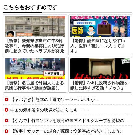
こちらもおすすめです
【衝撃】愛知県弥富市の中3刺
【驚愕】認知症になりやすい
殺事件、母親の暴露により犯行
人、医師「鞄にコレ入ってま
前に起きていたトラブルが発覚
す」
【衝撃】名古屋で外国人による
【驚愕】2chに投稿され物議を
集団〇行事件の動画が話題に
醸した怖すぎる話「ノック」
【ヤバすぎ】熊本の山道でソーラーパネルが…
中国の海水浴場の映像があまりにも・・・
【なんで】竹島ソングを歌う韓国アイドルグループが待望の日本デビュー
【珍事】サッカーの試合が原因で交通事故が起きてしまう。