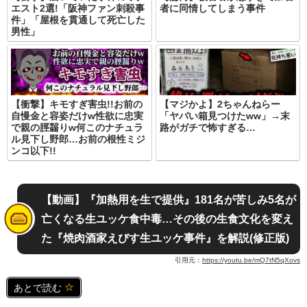
エスト2選!「阪神ファン刺殺事
者に同情してしまう事件
件」「屋根を貫通して死亡した
男性」
【衝撃】キモすぎ害虫!!お前の
【マジかよ】2ちゃんねらー
自慢金と容姿だけw性欲に忠実
「ヤバい箱見つけたww」→末
で親の脛齧りw何このナチュラ
路がガチで怖すぎる…
ル見下し野郎…お前の根性ミジ
ンコ以下!!
【動画】『加熱用を生で提供』181名が苦しみ5名が
亡くなる生ユッケ食中毒…その後の生食文化を変え
た『焼肉酒家えびす生ユッケ事件』を解説(修正版)
引用元：
https://youtu.be/mQ7tN5qXovs
あとで読む