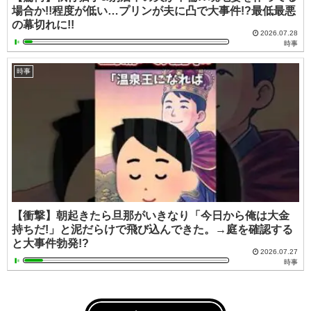
場合か!!程度が低い…プリンが夫に凸で大事件!?最低最悪
の幕切れに!!
2026.07.28
時事
時事
【衝撃】朝起きたら旦那がいきなり「今日から俺は大金
持ちだ!」と泥だらけで飛び込んできた。→庭を確認する
と大事件勃発!?
2026.07.27
時事