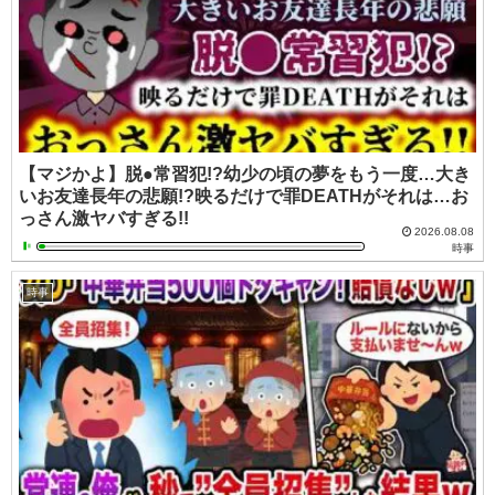
【マジかよ】脱●常習犯!?幼少の頃の夢をもう一度…大き
いお友達長年の悲願!?映るだけで罪DEATHがそれは…お
っさん激ヤバすぎる!!
2026.08.08
時事
時事