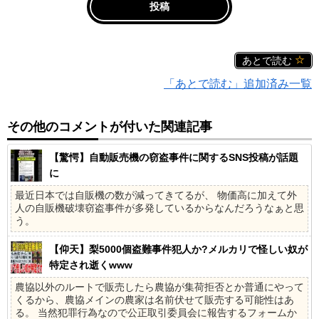
あとで読む
「あとで読む」追加済み一覧
その他のコメントが付いた関連記事
【驚愕】自動販売機の窃盗事件に関するSNS投稿が話題
に
最近日本では自販機の数が減ってきてるが、 物価高に加えて外
人の自販機破壊窃盗事件が多発しているからなんだろうなぁと思
う。
【仰天】梨5000個盗難事件犯人か?メルカリで怪しい奴が
特定され逝くwww
農協以外のルートで販売したら農協が集荷拒否とか普通にやって
くるから、農協メインの農家は名前伏せて販売する可能性はあ
る。 当然犯罪行為なので公正取引委員会に報告するフォームか