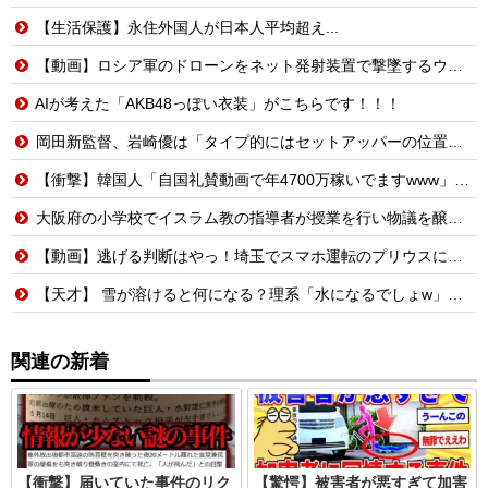
【生活保護】永住外国人が日本人平均超え...
【動画】ロシア軍のドローンをネット発射装置で撃墜するウクライナ。
AIが考えた「AKB48っぽい衣装」がこちらです！！！
岡田新監督、岩崎優は「タイプ的にはセットアッパーの位置が一番合うてる」←おーん
【衝撃】韓国人「自国礼賛動画で年4700万稼いでますwww」→海外の反応ch運営の秘密…
大阪府の小学校でイスラム教の指導者が授業を行い物議を醸す！ #大阪 #イスラム教 #モスク
【動画】逃げる判断はやっ！埼玉でスマホ運転のプリウスに当て逃げされる車載。
【天才】 雪が溶けると何になる？理系「水になるでしょw」文系ワイ「はぁ～…」→結果ｗｗｗ
関連の新着
【衝撃】届いていた事件のリク
【驚愕】被害者が悪すぎて加害