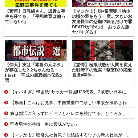
【驚愕】日教組さん、辺野古事
【マジかよ】脱●常習犯!?幼少
件を経ても、「平和教育は偏っ
の頃の夢をもう一度…大きいお
ていない!」
友達長年の悲願!?映るだけで罪
DEATHがそれは…おっさん激
ヤバすぎる!!
【仰天】実は「本当の元ネタ」
【驚愕】極限状態が人間を変え
が存在した? 2ちゃんねる・
た戦時下の現実「撃墜B29搭乗
Flash・平成の最恐都市伝説5
員虐■事件」
選
【ヤバすぎ】韓国紙｢サッカー韓国U23代表、2歳若い日本に負けると歴史的屈辱｣
【動画】これはお見事。中国重慶市で珍しい事故が撮影される。
娘は部活に入らずにピアノとバレエを続けてる。ところが、塾で「今年の合唱コン伴奏は諦めなさい」と言われたらしく...
弱者男性の特徴「車に興味がない」
【マジかよ】取引先社長息子と結婚するウチの新入社員が「結婚も契約も中止になりました…」→俺「こっちもグループ全社の取引中止しよう」