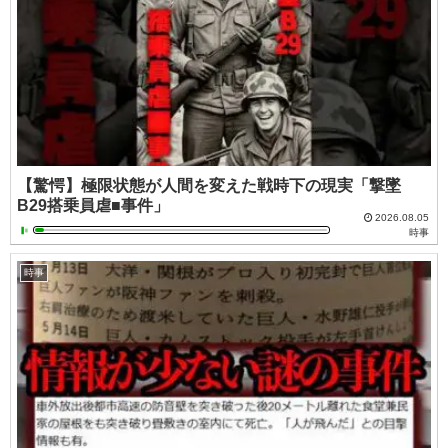
【驚愕】極限状態が人間を変えた戦時下の現実「撃墜
B29搭乗員虐■事件」
2026.08.05
時事
時事