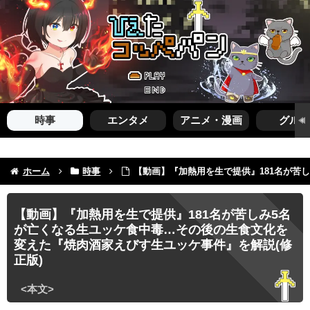
時事
エンタメ
アニメ・漫画
グルメ
ホーム
時事
【動画】『加熱用を生で提供』181名が苦
【動画】『加熱用を生で提供』181名が苦しみ5名
が亡くなる生ユッケ食中毒…その後の生食文化を
変えた『焼肉酒家えびす生ユッケ事件』を解説(修
正版)