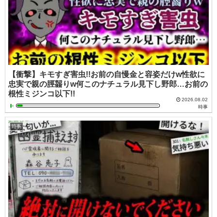
【衝撃】キモすぎ害虫!!お前の自慢金と容姿だけw性欲に
忠実で親の脛齧りw何このナチュラル見下し野郎…お前の
根性ミジンコ以下!!
2026.08.02
時事
時事