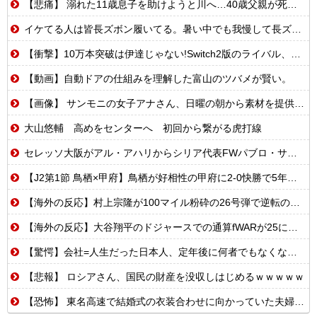
【悲痛】 溺れた11歳息子を助けようと川へ…40歳父親が死亡 息子は母親が救助 愛知
イケてる人は皆長ズボン履いてる。暑い中でも我慢して長ズボン履いてる。半ズボンはモテ無い。厳しいって
【衝撃】10万本突破は伊達じゃない!Switch2版のライバル、まさかのSwitch版だったw
【動画】自動ドアの仕組みを理解した富山のツバメが賢い。
【画像】 サンモニの女子アナさん、日曜の朝から素材を提供してしまう
大山悠輔 高めをセンターへ 初回から繋がる虎打線
セレッソ大阪がアル・アハリからシリア代表FWパブロ・サバックを獲得へ 2025年のKリーグ得点王
【J2第1節 鳥栖×甲府】鳥栖が好相性の甲府に2-0快勝で5年ぶり開幕白星！田中雄大は古巣に恩返しPK弾
【海外の反応】村上宗隆が100マイル粉砕の26号弾で逆転の口火に「三振率＆四球率が高い奇妙な二面性」
【海外の反応】大谷翔平のドジャースでの通算fWARが25に到達！ → 「3シーズン未満でレジェンドクラスの通算WARを稼いでるな」「契約終了時にはどれくらいの数字になるのか楽しみ」
【驚愕】会社=人生だった日本人、定年後に何者でもなくなるwww
【悲報】 ロシアさん、国民の財産を没収しはじめるｗｗｗｗｗ
【恐怖】 東名高速で結婚式の衣装合わせに向かっていた夫婦の車に何度も何度も追突した60歳の男がヤバすぎる…こんなのに遭遇したらどうすればいいの？