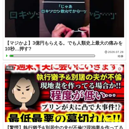
【マジかよ】3億円もらえる。でも人類史上最大の痛みを
10秒…押す?
2026.07.28
時事
時事
【驚愕】執行猶予&別居中の夫が不倫!?現地妻を作ってる