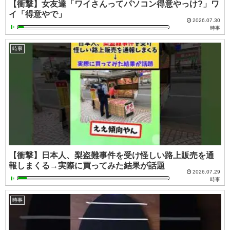
【衝撃】女友達「ワイさんってパソコン得意やっけ?」ワ
イ「得意やで」
2026.07.30
時事
時事
【衝撃】日本人、梨盗難事件を受け怪しい路上販売を通
報しまくる→実際に買ってみた結果が話題
2026.07.29
時事
時事