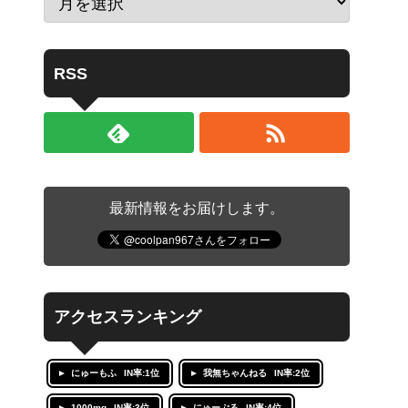
RSS
最新情報をお届けします。
アクセスランキング
にゅーもふ
IN率:1位
我無ちゃんねる
IN率:2位
1000mg
IN率:3位
にゅーぷる
IN率:4位