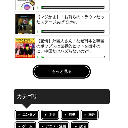
【マジかよ】「お前らのトラウマだっ
たステージあげてけw」
【驚愕】外国人さん「なぜ日本と韓国
のポップスは世界的ヒットを出すの
に、中国だけバズらないの??」
もっと見る
カテゴリ
エンタメ
ネタ
時事
海外
ゲーム
アニメ・漫画
政治