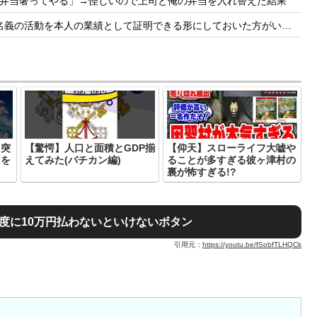
弁当奢ってやる」→怪しいので上司と俺の弁当を入れ替えた結果
の業績として証明できる形にしておいた方がいい」← どうやって証明しておけばいいんだろうな
、突
【驚愕】人口と面積とGDP揃
【仰天】スローライフ大嘘や
とを
えてみた(バチカン編)
ることが多すぎる彼ヶ津村の
裏が怖すぎる!?
度に10万円払わないといけないボタン
引用元：
https://youtu.be/fSobfTLHQCk