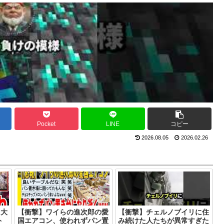
Pocket
LINE
コピー
2026.08.05
2026.02.26
て大
【衝撃】ワイらの進次郎の愛
【衝撃】チェルノブイリに住
ト
国エアコン、使われずパン置
み続けた人たちが異常すぎた