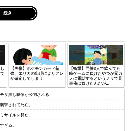
続き
現し
【画像】ポケモンカード新
【衝撃】同僚3人で飲んでた
当て
弾、エリカの出現によりアレ
時ゲームに負けたやつが元カ
が確定してしまう
ノに電話するというノリで見
事俺は負けたんだが...
モザ無し映像が公開される。
襲撃されて死亡。
ミサイルを見た。
すぎる。