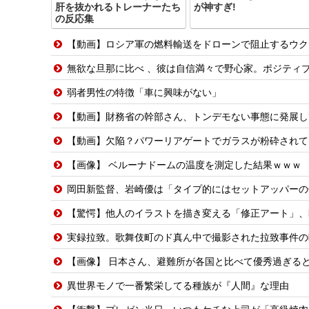
肝を抜かれるトレーナーたち
が神すぎ!
の反応集
【動画】ロシア軍の燃料輸送をドローンで阻止するウク
無欲な旦那に比べ 、彼は自信満々で野心家。ポジティブな彼に惹かれバイト後や休みの
弱者男性の特徴「車に興味がない」
【動画】財務省の幹部さん、トンデモない事態に発展し
【動画】欠陥？パワーリアゲートでガラスが粉砕されて
【画像】 ベルーナドームの温度を測定した結果ｗｗｗ
岡田新監督、岩崎優は「タイプ的にはセットアッパーの
【驚愕】他人のイラストを描き変える「修正アート」、
実録拉致。歌舞伎町のド真ん中で撮影された拉致事件の
【画像】 日本さん、避難所が各国と比べて優秀過ぎる
異世界モノで一番繁栄してる種族が『人間』な理由