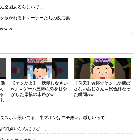
ん楽園あるらしいで!」
度肝を抜かれるトレーナーたちの反応集
 w w
前働
【マジかよ】「我慢しなさい
【仰天】W杯でヤジしか飛ば
大
w」→ゲーム三昧の弟を甘や
さないおじさん→試合終わっ
る
かした母親の末路がw
た瞬間ww
るし
長ズボン履いてる。半ズボンはモテ無い。厳しいって
は?猫嫌いなんだけど…」
ったｗｗｗｗｗｗｗ