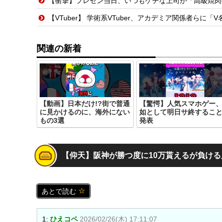
【衝撃】プレゼン当日、いつもケチな上司が「高級焼肉
【VTuber】 学術系VTuber、アカデミア関係者らに「V名義の活動を本人
関連の新着
【動画】日本だけ!?街で普通
【驚愕】人気スマホゲー
に見かけるのに、海外にない
如として明日サ終するこ
もの3選
発表
【仰天】阪神が勝つ度に10万貰えるが負ける
あとで読む
1:
ひえコペ
2026/02/26(木) 17:11:07