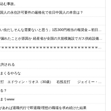
込む事故。
国人の永住許可要件の厳格化で在日中国人の本音は？
そんな需要ないと思う」1匹300円相当の報奨金→初日に42万取られ焦り
たことが原因か 経産省が全国の大規模施設でガス供給設備の点検要請
ｗｗｗｗｗｗｗｗｗｗｗｗｗｗｗｗｗｗｗｗｗｗｗｗｗｗｗｗｗｗｗｗ
批判される
まくるやろな
・リオス（30歳） 右投左打 ジェイミー・ウェストブルック（29歳） 右投右打
る？
まうwww
があれば退職代行で即退職!理想の職場を求め続けた結果