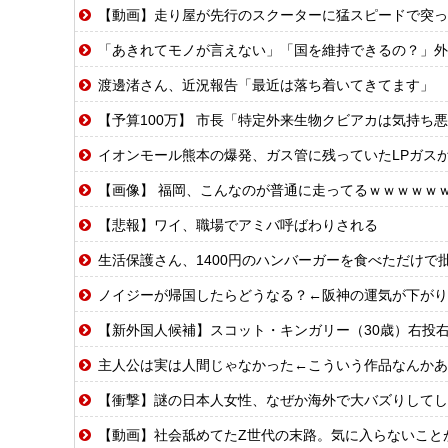
【動画】走り屋が先行のスクーターに猛スピードで突っ
「あきれてモノが言えない」「国を維持できるの？」外
渡邊渚さん、近況報告「最近は落ち着いてきてます」
【予算100万】 市長「特定外来生物クビアカは気持ち悪い虫だし
イオンモール熊本の爆発、ガス管に残っていたLPガスが漏れ
【画像】 福岡、こんなのが普通に走ってるｗｗｗｗｗｗｗｗ
【悲報】ワイ、職場でアミバ呼ばわりされる
生活保護さん、1400円のハンバーガーを食べただけで
ノイジーが帰国したらどうなる？←阪神の運気が下がり
【新外国人候補】スコット・キンガリー（30歳）右投右打 エドウィン
主人公は実は人間じゃなかった←こういう作品なんかあ
【衝撃】謎の日本人女性、なぜか海外で大バズりしてし
【動画】社会舐めてたZ世代の末路。気に入らないこと