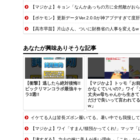
【マジかよ】キョン「なんかあっちの方に全然敵がおら
【ポケモン】更新データVer.2.0.0が神アプデすぎて
【高市早苗】片山さん、ついに財務省の人事を変えるw w
あなたが興味ありそうな記事
【衝撃】逃したら絶対後悔!!
【マジかよ】トッモ「お
ビックリマンコラボ最強キャ
かなくていいの?」ワイ「
ラ3選!!
丈夫w母ちゃんから生きて
だけで良いって言われて
w」
イケてる人は皆長ズボン履いてる。暑い中でも我慢して
【マジかよ】ワイ「すまん!猫預かってくれ!」マッマ「
【凄すぎる】 力士の嫁に美人が多い理由→「これ」だ