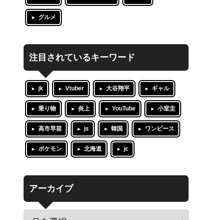
グルメ
注目されているキーワード
jk
Vtuber
大谷翔平
ギャル
乗り物
炎上
YouTube
小室圭
高市早苗
js
韓国
ワンピース
ポケモン
北海道
jc
アーカイブ