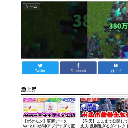
ゲーム
Twitter
Facebook
はてブ
急上昇
【ポケモン】更新データ
【仰天】ここまで公開し
Ver.2.0.0が神アプデすぎて度
丈夫!反則過ぎるダイレク