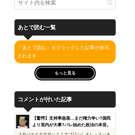
あとで読む一覧
「あとで読む」をクリックした記事が表示
されます
もっと見る
コメントが付いた記事
【驚愕】支持率急落…まだ権力争い?国民
より党内が大事?バレ始めた政治の本音。
41%の衝撃、その理由。選挙しか見てない
３分バカイチササッとミナゴロシしましょスッキ