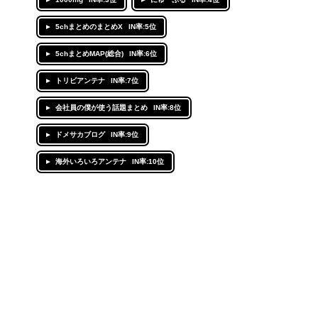
5chまとめのまとめX
IN率:5位
5chまとめMAP(総合)
IN率:6位
トリビアンテナ
IN率:7位
会社員の僕が使う話題まとめ
IN率:8位
ドメサカブログ
IN率:9位
海外いろいろアンテナ
IN率:10位