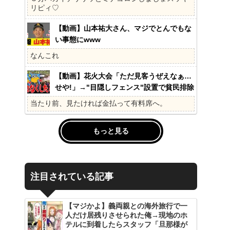
の?国民不在の政治が限界!
リピィ♡
【動画】山本祐大さん、マジでとんでもな
い事態にwww
なんこれ
【動画】花火大会「ただ見客うぜえなぁ…
せや!」→"目隠しフェンス"設置で貧民排除
www
当たり前、見たければ金払って有料席へ。
もっと見る
注目されている記事
【マジかよ】義両親との海外旅行で一
人だけ居残りさせられた俺→現地のホ
テルに到着したらスタッフ「旦那様が