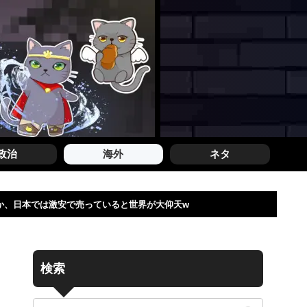
政治
海外
ネタ
か、日本では激安で売っていると世界が大仰天w
検索