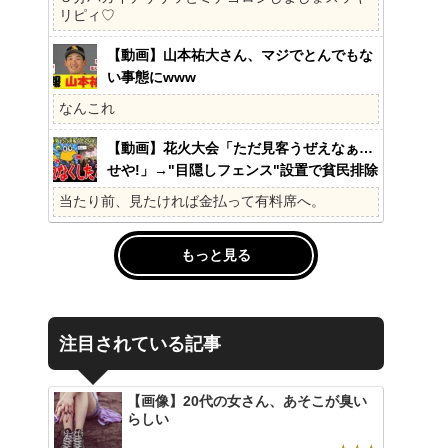
の?国民不在の政治が限界!
リピィ♡
【動画】山本祐大さん、マジでとんでもな
い事態にwww
なんこれ
【動画】花火大会「ただ見客うぜえなぁ…
せや!」→"目隠しフェンス"設置で貧民排除
www
当たり前、見たければ金払って有料席へ。
もっと見る
注目されている記事
【画像】20代の女さん、あそこが臭い
らしい