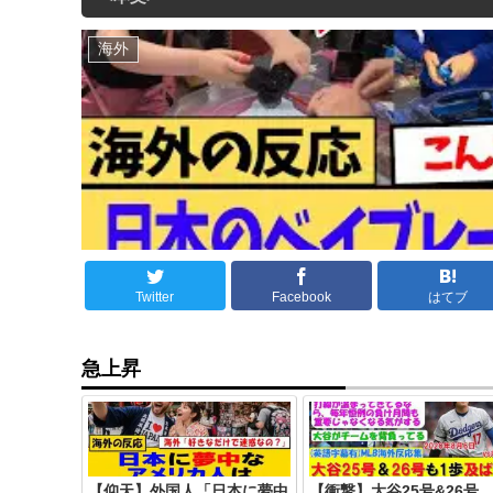
海外
Twitter
Facebook
はてブ
急上昇
【仰天】外国人「日本に夢中
【衝撃】大谷25号&26号、