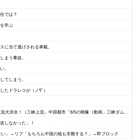
任では？
を学ぶ
スに当て逃げされる車載。
しまう事故。
い。
してしまう。
したドラレコが（ノ∇`）
国都市「8/5の映像（動画」三峡ダム「緊急放流（決壊危機」中国「下流大水害（震え声」→
攻しなかった」！
ない」→リプ「もちろん中国の核も非難する？」→即ブロック