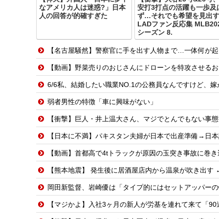
なアメリカ人は迷惑?」日本
安打3打点の活躍も一歩及
人の回答が的確すぎた
ず…それでも希望を見出
LADファン反応集 MLB20
シーズン 8.
【名古屋騒然】警察官に手を出す人物まで…一体何が起きてい
【動画】野菜売りのおじさんにドローンを特攻させるお
6/6私、結婚したい職業NO.1の公務員なんですけど、嫁が子供連れて家出した。全く
弱者男性の特徴「車に興味がない」
【衝撃】巨人・井上温大さん、マジでとんでもない事態
【日本に不満】パキスタン夫婦が日本で出産準備→日本
【動画】首都高で4tトラックが原因の玉突き事故に巻
【熊本地震】 発生後に居酒屋店内から温泉が吹き出す 
岡田新監督、岩崎優は「タイプ的にはセットアッパーの
【マジかよ】入社3ヶ月の新人が労基を連れて来て「90連勤さ