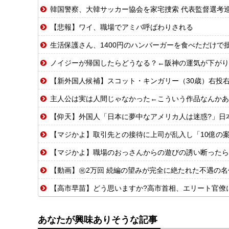
韓国警察、大韓サッカー協会を家宅捜索 代表監督選考
【悲報】ワイ、職場でアミバ呼ばわりされる
生活保護さん、1400円のハンバーガーを食べただけで
ノイジーが帰国したらどうなる？←阪神の運気が下がり
【新外国人候補】スコット・キンガリー（30歳）右投右打 エドウィン
主人公は実は人間じゃなかった←こういう作品なんかあ
【仰天】外国人「日本に夢中なアメリカ人は迷惑?」日
【マジかよ】取引先との接待に上司が乱入し「10億の案件俺がもらっ
【マジかよ】職場のおっさんからの遊びの誘い断ったら
【動画】㊗️2万回 続編の望みが完全に絶たれた不遇の名
【高市早苗】どう思いますか?高市首相、エリート官僚に激
あなたが興味ありそうな記事