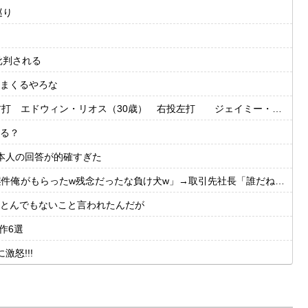
巡り
批判される
まくるやろな
・リオス（30歳） 右投左打 ジェイミー・ウェストブルック（29歳） 右投右打
る？
本人の回答が的確すぎた
たw残念だったな負け犬w」→取引先社長「誰だね君は…」既に契約成立していて…
とんでもないこと言われたんだが
作6選
怒!!!