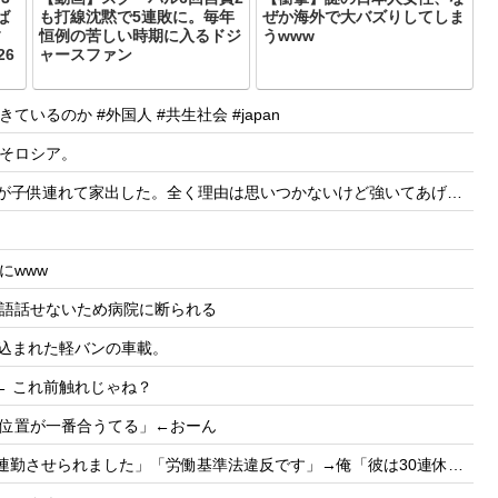
ば
も打線沈黙で5連敗に。毎年
ぜか海外で大バズりしてしま
す
恒例の苦しい時期に入るドジ
うwww
26
ャースファン
るのか #外国人 #共生社会 #japan
そロシア。
理由は思いつかないけど強いてあげるとすれば母のせいかもしれない。嫁のせいでアトピー悪化しそう→
にwww
語話せないため病院に断られる
き込まれた軽バンの車載。
← これ前触れじゃね？
位置が一番合うてる」←おーん
せられました」「労働基準法違反です」→俺「彼は30連休中ですが?」