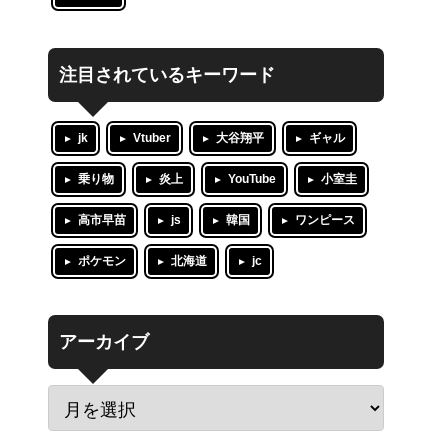
注目されているキーワード
jk
Vtuber
大谷翔平
ギャル
乗り物
炎上
YouTube
小室圭
高市早苗
js
韓国
ワンピース
ポケモン
北海道
jc
アーカイブ