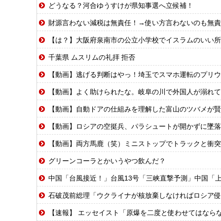
どうなる？河合ゆうすけが県知事選へ立候補！
財源言わない減税は無責任！→使い方言わないのも無責
【は？】大阪府泉南市の公立小学校でイスラムのいい所
千葉県 ムスリムの礼拝 拒否
【動画】逃げる判断はやっ！埼玉でスマホ運転のプリウ
【動画】よく助けられたな。岐阜の川で外国人が溺れて
【動画】自動ドアの仕組みを理解した富山のツバメが賢
【動画】ロシアの空挺兵、パラシュートが開かずに墜落
【動画】両方馬鹿（笑）ミニストップでトラックと衝突
グリーンコーラとかいうやつ飲んだ？
中国「台風接近！」台風13号「三峡直撃予測」中国「上流大洪水！（三峡上流」中
石破茂前総理「ウクライナが核放棄しなければロシア侵
【速報】 エッセイスト「原爆を二度と使わせてはなら