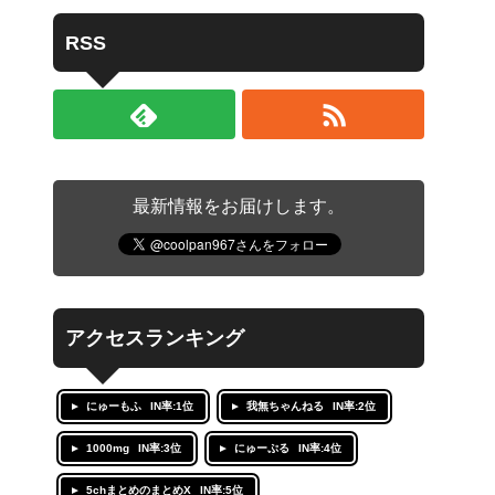
RSS
最新情報をお届けします。
アクセスランキング
にゅーもふ
IN率:1位
我無ちゃんねる
IN率:2位
1000mg
IN率:3位
にゅーぷる
IN率:4位
5chまとめのまとめX
IN率:5位