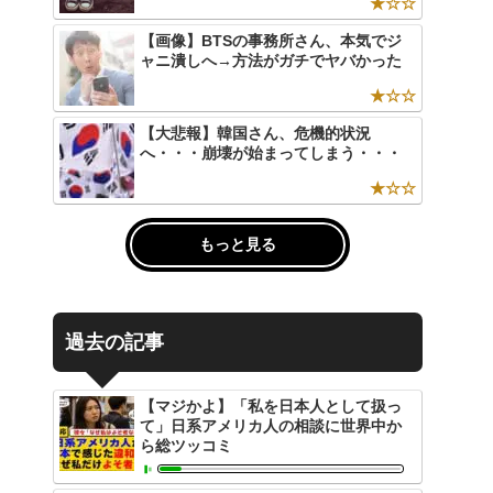
★☆☆
【画像】BTSの事務所さん、本気でジ
ャニ潰しへ→方法がガチでヤバかった
★☆☆
【大悲報】韓国さん、危機的状況
へ・・・崩壊が始まってしまう・・・
★☆☆
もっと見る
過去の記事
【マジかよ】「私を日本人として扱っ
て」日系アメリカ人の相談に世界中か
ら総ツッコミ