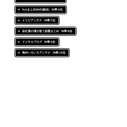
5chまとめMAP(総合)
IN率:6位
トリビアンテナ
IN率:7位
会社員の僕が使う話題まとめ
IN率:8位
ドメサカブログ
IN率:9位
海外いろいろアンテナ
IN率:10位