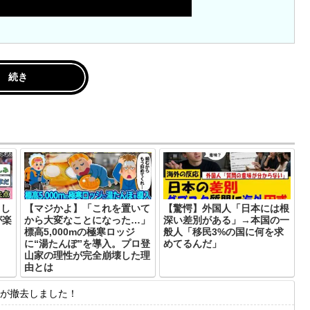
続き
ろし
【マジかよ】「これを置いて
【驚愕】外国人「日本には根
が楽
から大変なことになった…」
深い差別がある」→本国の一
標高5,000mの極寒ロッジ
般人「移民3%の国に何を求
に“湯たんぽ”を導入。プロ登
めてるんだ」
山家の理性が完全崩壊した理
由とは
が撤去しました！