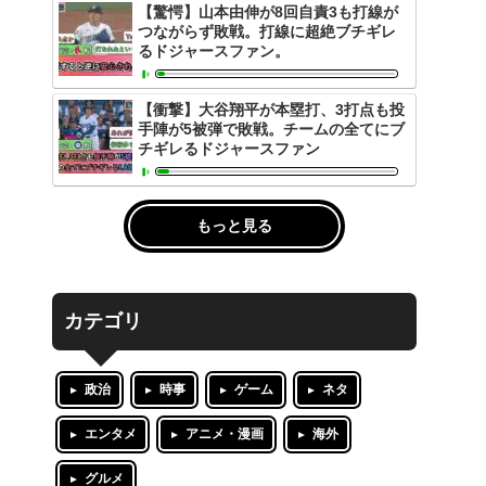
【驚愕】山本由伸が8回自責3も打線が
つながらず敗戦。打線に超絶ブチギレ
るドジャースファン。
【衝撃】大谷翔平が本塁打、3打点も投
手陣が5被弾で敗戦。チームの全てにブ
チギレるドジャースファン
もっと見る
カテゴリ
政治
時事
ゲーム
ネタ
エンタメ
アニメ・漫画
海外
グルメ