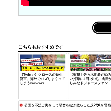
こちらもおすすめです
【Twitter】クロースの畜生
【衝撃】佐々木朗希が恐
発言、海外でバズりまくって
い打線に4回1失点。成長
しまうwwwww
しみなドジャースファン
公園を不法占拠をして騒音を撒き散らした反対派を警察