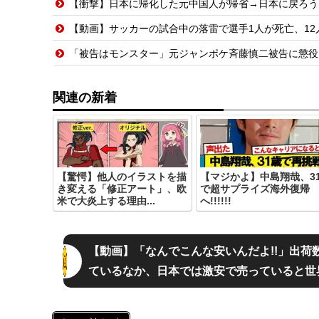
【衝撃】日本に帰化した元中国人が帰省→日本に戻ろう
【動画】サッカーの試合中の落雷で選手1人が死亡、12
「被告はモンスター」元ジャンポケ斉藤慎二被告に懲役
関連の新着
【驚愕】他人のイラストを描
【マジかよ】中島翔哉、3
き変える「修正アート」、欧
で超サプライズ海外復帰
米で大炎上する理由...
へ!!!!!!
【動画】「なんでこんな安いんだよ!!」出荷
ているなか、日本では激安で売っていると世