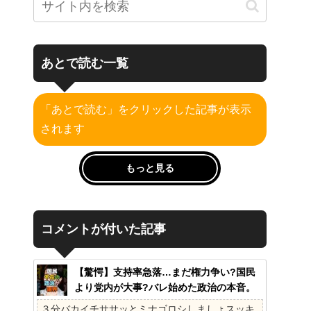
あとで読む一覧
「あとで読む」をクリックした記事が表示
されます
もっと見る
コメントが付いた記事
【驚愕】支持率急落…まだ権力争い?国民
より党内が大事?バレ始めた政治の本音。
41%の衝撃、その理由。選挙しか見てない
３分バカイチササッとミナゴロシしましょスッキ