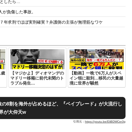
としたら…
人が負傷した事故。
７年求刑でほぼ実刑確実？弁護側の主張が無理筋なワケ
1歳
【マジかよ】ディオマンデの
【動画】一晩で6万人がスペ
マドリー移籍に前代未聞のト
イン領に殺到…移民の大量越
ラブル発生…
境に世界が騒然
数の8割を海外が占めるほど、『ベイブレード』が大流行し
界が大仰天w
引用元：
https://youtu.be/EliBDWCer3g