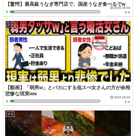
【驚愕】最高級うなぎ専門店で、国産うなぎ食べるでw
2026.08.04
ネタ
ネタ
【動画】「弱男w」とバカにする低スぺ女さんの方が余程
悲惨な現実ww
2026.08.04
ネタ
ネタ