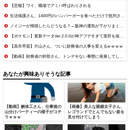
【悲報】ワイ、職場でアミバ呼ばわりされる
生活保護さん、1400円のハンバーガーを食べただけで批判される
ノイジーが帰国したらどうなる？←阪神の運気が下がりまくるやろな
【ポケモン】更新データVer.2.0.0が神アプデすぎて度肝を抜かれるトレーナーたちの反応集
【高市早苗】片山さん、ついに財務省の人事を変えるw w w w
【動画】財務省の幹部さん、トンデモない事態に発展してしまう…
あなたが興味ありそうな記事
【動画】解体工さん、仕事後の
【画像】美人な眼鏡女子さん、
山分けパーティーの様子がコチ
レゴランドでとんでもない姿を
ラｗｗｗ
見せ付けてしまう