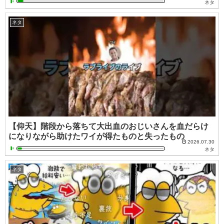
ネタ
ネタ
【仰天】階段から落ちて大出血のおじいさんを血だらけ
になりながら助けたワイが得たものと失ったもの
2026.07.30
ネタ
ネタ