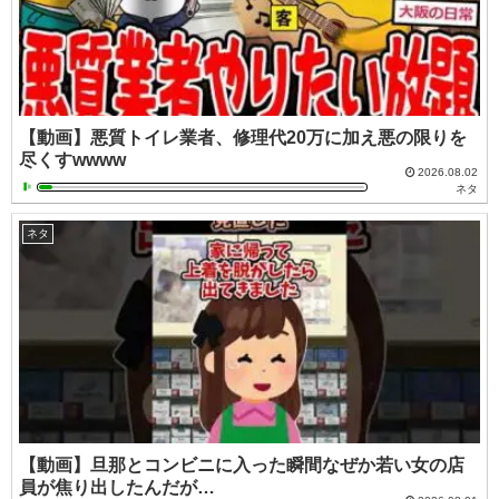
【動画】悪質トイレ業者、修理代20万に加え悪の限りを
尽くすwwww
2026.08.02
ネタ
ネタ
【動画】旦那とコンビニに入った瞬間なぜか若い女の店
員が焦り出したんだが…