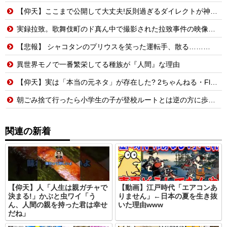
【仰天】ここまで公開して大丈夫!反則過ぎるダイレクトが神すぎ!
実録拉致。歌舞伎町のド真ん中で撮影された拉致事件の映像がこちら。
【悲報】 シャコタンのプリウスを笑った運転手、散る………
異世界モノで一番繁栄してる種族が『人間』な理由
【仰天】実は「本当の元ネタ」が存在した? 2ちゃんねる・Flash・平成の最恐都市伝説5選
朝ごみ捨て行ったら小学生の子が登校ルートとは逆の方に歩いてた
関連の新着
【仰天】人「人生は親ガチャで
【動画】江戸時代「エアコンあ
決まる!」かぶと虫ワイ「う
りません」←日本の夏を生き抜
ん、人間の親を持った君は幸せ
いた理由www
だね」