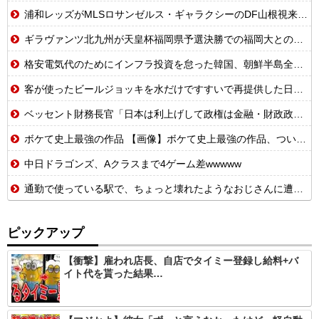
浦和レッズがMLSロサンゼルス・ギャラクシーのDF山根視来を獲得へ 曺貴裁監督の湘南時代の教え子
ギラヴァンツ北九州が天皇杯福岡県予選決勝での福岡大とのトラブルを謝罪 退場のFW永井龍には2試合の出場停止処分
格安電気代のためにインフラ投資を怠った韓国、朝鮮半島全域を猛暑が直撃してしまった結果……
客が使ったビールジョッキを水だけですすいで再提供した日本の飲食店…韓国のネットで物議
ベッセント財務長官「日本は利上げして政権は金融・財政政策をとっとと見直せ」厳命されてしまうｗｗｗｗｗ
ボケて史上最強の作品 【画像】ボケて史上最強の作品、ついに決まるｗｗｗｗｗｗｗｗ
中日ドラゴンズ、Aクラスまで4ゲーム差wwwww
通勤で使っている駅で、ちょっと壊れたようなおじさんに遭遇することがよくあった【再】
ピックアップ
【衝撃】雇われ店長、自店でタイミー登録し給料+バ
イト代を貰った結果…