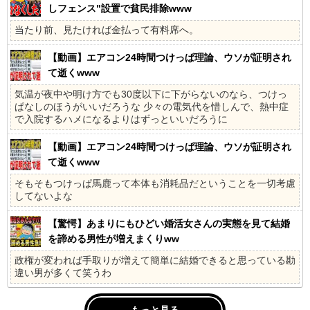
しフェンス"設置で貧民排除www
当たり前、見たければ金払って有料席へ。
【動画】エアコン24時間つけっぱ理論、ウソが証明され
て逝くwww
気温が夜中や明け方でも30度以下に下がらないのなら、つけっ
ぱなしのほうがいいだろうな 少々の電気代を惜しんで、熱中症
で入院するハメになるよりはずっといいだろうに
【動画】エアコン24時間つけっぱ理論、ウソが証明され
て逝くwww
そもそもつけっぱ馬鹿って本体も消耗品だということを一切考慮
してないよな
【驚愕】あまりにもひどい婚活女さんの実態を見て結婚
を諦める男性が増えまくりww
政権が変われば手取りが増えて簡単に結婚できると思っている勘
違い男が多くて笑うわ
もっと見る