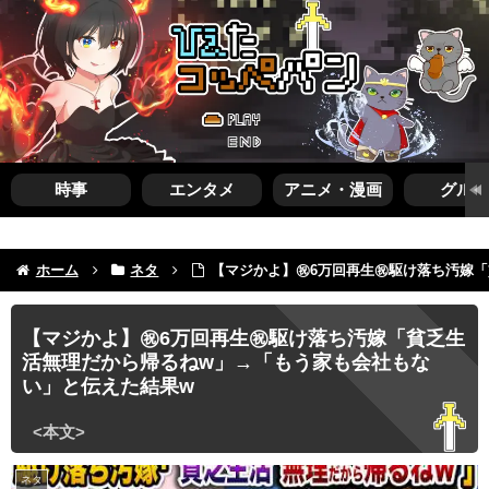
時事
エンタメ
アニメ・漫画
グルメ
ホーム
ネタ
【マジかよ】㊗️6万回再生㊗️駆け落ち汚
【マジかよ】㊗️6万回再生㊗️駆け落ち汚嫁「貧乏生
活無理だから帰るねw」→「もう家も会社もな
い」と伝えた結果w
ネタ