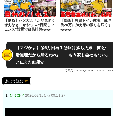
【動画】花火大会「ただ見客う
【動画】悪質トイレ業者、修理
ぜえなぁ…せや!」→"目隠しフ
代20万に加え悪の限りを尽くす
ェンス"設置で貧民排除www
wwww
【マジかよ】㊗️6万回再生㊗️駆け落ち汚嫁「貧乏生
活無理だから帰るねw」→「もう家も会社もない」
と伝えた結果w
引用元：
https://youtu.be/_1XQ8rL3WdE
あとで読む
1:
ひえコペ
2026/02/18(水) 09:11:27