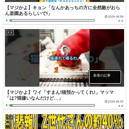
【マジかよ】キョン「なんかあっちの方に全然敵がおら
ん楽園あるらしいで!」
2026.08.06
ネタ
ネタ
新着の記事
【マジかよ】ワイ「すまん!猫預かってくれ!」マッマ
「は?猫嫌いなんだけど…」
2026.08.05
ネタ
ネタ