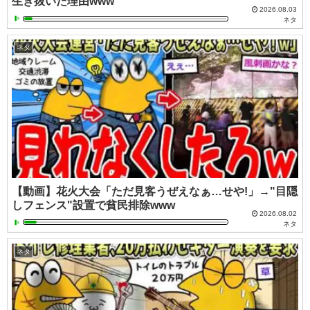
生き抜いた理由www
2026.08.03
ネタ
ネタ
【動画】花火大会「ただ見客うぜえなぁ…せや!」→"目隠
しフェンス"設置で貧民排除www
2026.08.02
ネタ
ネタ