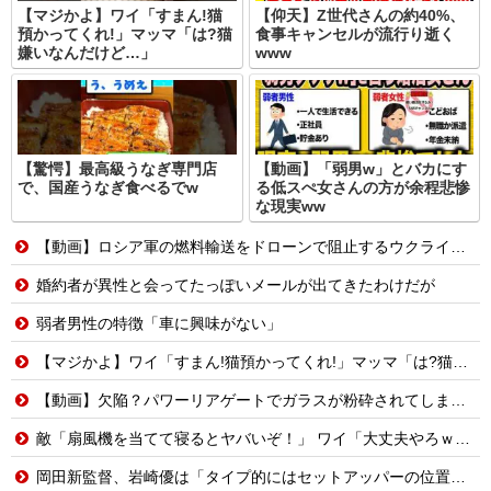
【マジかよ】ワイ「すまん!猫
【仰天】Z世代さんの約40%、
預かってくれ!」マッマ「は?猫
食事キャンセルが流行り逝く
嫌いなんだけど…」
www
【驚愕】最高級うなぎ専門店
【動画】「弱男w」とバカにす
で、国産うなぎ食べるでw
る低スぺ女さんの方が余程悲惨
な現実ww
【動画】ロシア軍の燃料輸送をドローンで阻止するウクライナ。
婚約者が異性と会ってたっぽいメールが出てきたわけだが
弱者男性の特徴「車に興味がない」
【マジかよ】ワイ「すまん!猫預かってくれ!」マッマ「は?猫嫌いなんだけど…」
【動画】欠陥？パワーリアゲートでガラスが粉砕されてしまうトヨタ・セコイア。
敵「扇風機を当てて寝るとヤバいぞ！」 ワイ「大丈夫やろｗｗｗ」扇風機ポチー
岡田新監督、岩崎優は「タイプ的にはセットアッパーの位置が一番合うてる」←おーん