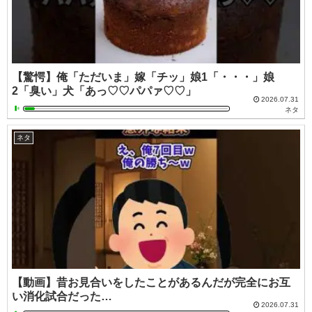
【驚愕】俺「ただいま」嫁「チッ」娘1「・・・」娘
2「臭い」犬「あっ♡♡パパァ♡♡」
2026.07.31
ネタ
ネタ
【動画】昔お見合いをしたことがあるんだが完全にお互
い消化試合だった…
2026.07.31