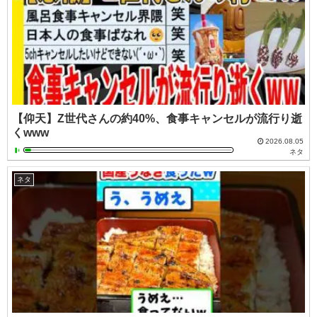
【仰天】Z世代さんの約40%、食事キャンセルが流行り逝
くwww
2026.08.05
ネタ
ネタ