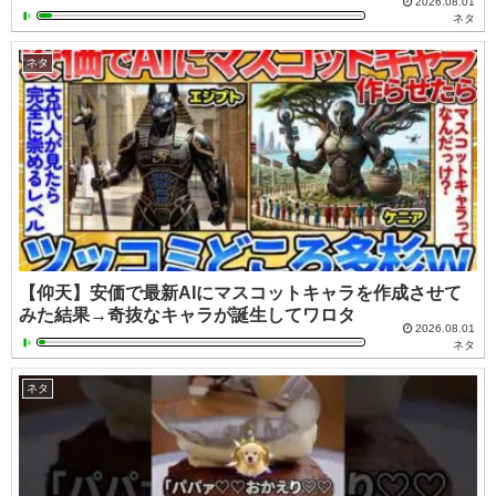
2026.08.01
ネタ
ネタ
【仰天】安価で最新AIにマスコットキャラを作成させて
みた結果→奇抜なキャラが誕生してワロタ
2026.08.01
ネタ
ネタ