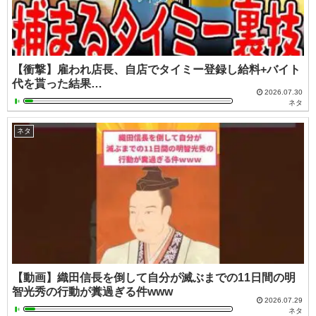
【衝撃】雇われ店長、自店でタイミー登録し給料+バイト
代を貰った結果…
2026.07.30
ネタ
ネタ
【動画】織田信長を倒して自分が滅ぶまでの11日間の明
智光秀の行動が糞過ぎる件www
2026.07.29
ネタ