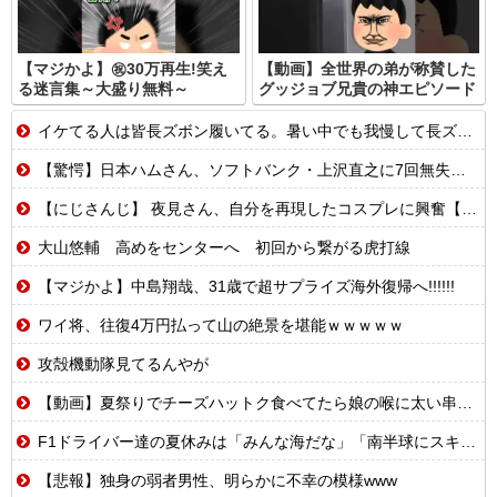
【マジかよ】㊗️30万再生!笑え
【動画】全世界の弟が称賛した
る迷言集～大盛り無料～
グッジョブ兄貴の神エピソード
イケてる人は皆長ズボン履いてる。暑い中でも我慢して長ズボン履いてる。半ズボンはモテ無い。厳しいって
【驚愕】日本ハムさん、ソフトバンク・上沢直之に7回無失点で抑えられ7.5差に拡大、伊藤好投も一ヶ月以上勝ち星なしに絶望コメントでファン嘆き
【にじさんじ】 夜見さん、自分を再現したコスプレに興奮【コスサミ2026】
大山悠輔 高めをセンターへ 初回から繋がる虎打線
【マジかよ】中島翔哉、31歳で超サプライズ海外復帰へ!!!!!!
ワイ将、往復4万円払って山の絶景を堪能ｗｗｗｗｗ
攻殻機動隊見てるんやが
【動画】夏祭りでチーズハットク食べてたら娘の喉に太い串が刺さった!?
F1ドライバー達の夏休みは「みんな海だな」「南半球にスキーしに行くやついねえのか」との意見
【悲報】独身の弱者男性、明らかに不幸の模様www