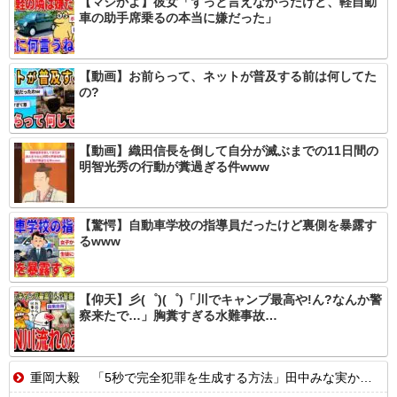
【マジかよ】彼女「ずっと言えなかったけど、軽自動
車の助手席乗るの本当に嫌だった」
【動画】お前らって、ネットが普及する前は何してた
の?
【動画】織田信長を倒して自分が滅ぶまでの11日間の
明智光秀の行動が糞過ぎる件www
【驚愕】自動車学校の指導員だったけど裏側を暴露す
るwww
【仰天】彡(゜)(゜)「川でキャンプ最高や!ん?なんか警
察来たで…」胸糞すぎる水難事故…
重岡大毅 「5秒で完全犯罪を生成する方法」田中みな実から「目元がシワシワ」とダメ出し連発されたことを暴露