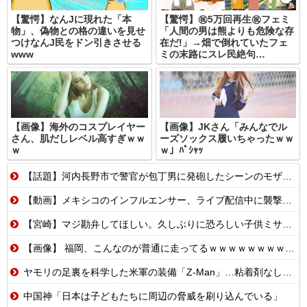
【驚愕】なんJに現れた「本
【驚愕】㊗️5万回再生㊗️フェミ
物」、偽物との格の違いを見せ
「人間の男は熊よりも危険な存
つけなんJ民をドン引きさせる
在だ!」→畑で倒れていたフェ
www
ミの末路にスレ民絶句…
【画像】海外のコスプレイヤー
【画像】JKさん「みんなでル
さん、肌だしレベル高すぎｗｗ
ーズソックス履いちゃったｗｗ
ｗ
ｗ」ﾊﾟｼｬｯ
【話題】河内長野市で警官が包丁男に発砲したシーンのモザ無し映像が公開される。
【動画】メキシコのインフルエンサー、ライブ配信中に襲撃されて死亡。
【宮崎】マジ勘弁してほしい。久しぶりに恐ろしい子供ミサイルを見た。
【画像】 福岡、こんなのが普通に走ってるｗｗｗｗｗｗｗｗｗｗｗｗｗｗｗｗｗｗｗｗｗｗｗｗｗｗｗｗｗｗｗｗｗｗｗｗｗｗｗｗ
ヤモリの足裏を科学した米軍の装備「Z-Man」…粘着剤なしで垂直壁を走る驚異の技術！
中国神「日本は子どもたちに周辺の脅威を刷り込んでいる」