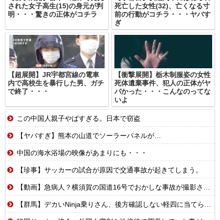
された女子高生(15)の身元が判
死亡した女性(32)、亡くなる寸
明・・・驚きの正体がコチラ
前の行動がコチラ・・・ヤバす
ぎ
【超展開】JR宇都宮線の電車
【衝撃展開】栃木制服姿の女性
内で高校生を暴行した男、ガチ
死体遺棄事件、犯人の正体がヤ
で終了・・・
バかった・・・こんなのってな
いよ
この中国人親子やばすぎる。日本で窃盗
【ヤバすぎ】熊本の山道でソーラーパネルが…
中国の海水浴場の映像があまりにも・・・
【珍事】サッカーの試合が原因で交通事故が起きてしまう。
【動画】急病人？横須賀の国道16号でおかしな事故が撮影される。
【群馬】デカいNinja乗りさん、後方確認しない軽四に当てられてしまう。