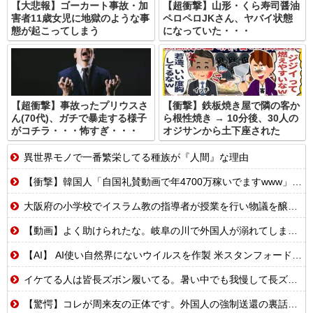
【大悲報】ゴーカート事故・加
【超衝撃】山形・くら寿司醤油
害者11歳女児に地獄のような事
ペロペロJKさん、ヤバイ状態
態が起こってしまう
になっていた・・・
【超衝撃】事故ったプリウスさ
【衝撃】鉄板焼き屋で隣の客か
ん(70代)、ガチで暴走する様子
ら根性焼き → 10分後、30人の
がコチラ・・・怖すぎ・・・
オジサンから土下座された
異世界モノで一番繁栄してる種族が『人間』な理由
【衝撃】韓国人「自国礼賛動画で年4700万稼いでますwww」→海外の反応ch運営の秘密…
大阪府の小学校でイスラム教の指導者が授業を行い物議を醸す！ #大阪 #イスラム教 #モスク
【動画】よく助けられたな。岐阜の川で外国人が溺れてしまう事故。
【AI】 AI使い自然界にないウイルスを作製 米スタンフォード大学が成果発表
イケてる人は皆長ズボン履いてる。暑い中でも我慢して長ズボン履いてる。半ズボンはモテ無い。厳しいって
【驚愕】コレが周来友の正体です。外国人の強制送還の裏話を聞いて鳥肌が立ちました…