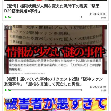
【驚愕】極限状態が人間を変えた戦時下の現実「撃墜
B29搭乗員虐■事件」
2026.08.05
時事
時事
【衝撃】届いていた事件のリクエスト2選!「阪神ファン
刺殺事件」「屋根を貫通して死亡した男性」
2026.08.04
時事
時事