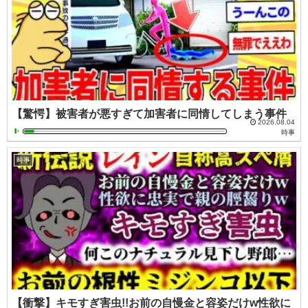
【驚愕】被害者が悪すぎて加害者に同情してしまう事件
2026.08.04
時事
時事
【衝撃】キモすぎ害虫!!お前の自慢金と容姿だけw性欲に