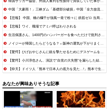
韓国サッカー協会、外国人審判を性接待で買収していた事が判明
中国「大豪雨！」三峡ダム「基礎部分破損」中国「全力放流！」台風13号「中国上陸予測」台風15号「中国接近（画像」中国「台風同時上陸！（穀物生産が壊滅危機」→
【悲報】 中国、橋の欄干が強風一発で粉々に 鉄筋ゼロ 当局「接着剤でくっつけただけ」「正常で、品質問題はない」
【悲報】ワイ、職場でアミバ呼ばわりされる
生活保護さん、1400円のハンバーガーを食べただけで批判される
ノイジーが帰国したらどうなる？←阪神の運気が下がりまくるやろな
【驚愕】ひげおやじさんに銃を撃たせるためにデスゲームを開催するはりーシ
【驚愕】小川淳也さん、演説で“自党の大失態”を漏らした結果→党からブチギレられるwwwww
【仰天】ドイツ人「熊本で日本人の底力を見た…!」熊本で生まれて初めて震度7の大地震を経験したドイツ人。直後、日本人たちの行動に衝撃を受けてしまう…
あなたが興味ありそうな記事