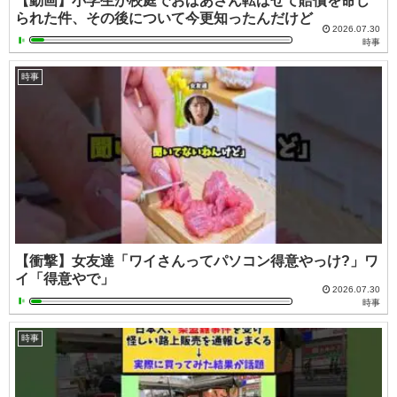
【動画】小学生が校庭でおばあさん転ばせて賠償を命じ
られた件、その後について今更知ったんだけど
2026.07.30
時事
時事
【衝撃】女友達「ワイさんってパソコン得意やっけ?」ワ
イ「得意やで」
2026.07.30
時事
時事