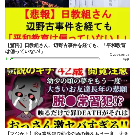
【驚愕】日教組さん、辺野古事件を経ても、「平和教育
は偏っていない!」
2026.08.08
時事
時事
【マジかよ】脱●常習犯!?幼少の頃の夢をもう一度…大き