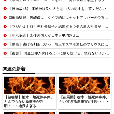
【日向坂46】 運動神経良い人と悪い人の対比をご覧ください…
岡田新監督、岩崎優は「タイプ的にはセットアッパーの位置が一番合うてる」←おーん
【マジかよ】取引先社長息子と結婚するウチの新入社員が「結婚も契約も中止になりました…」→俺「こっちもグループ全社の取引中止しよう」
【生活保護】永住外国人が日本人平均超え...
【動画】逃げる判断はやっ！埼玉でスマホ運転のプリウスに当て逃げされる車載。
【復讐】 お金は叩き付けるように放り投げる。慣れない子がレジ打つと舌打ちしておっせーなと言う。
関連の新着
【超衝撃】栃木・焼死体事件、
【超展開】栃木・焼死体事件、
とんでもない新事実が判
ヤバすぎる新事実が判明・・・
明・・・地獄すぎる