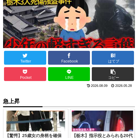
Twitter
Facebook
はてブ
Pocket
LINE
コピー
2026.08.09
2026.05.28
急上昇
【驚愕】25歳女の身柄を確保
【栃木】指示役とみられる20代