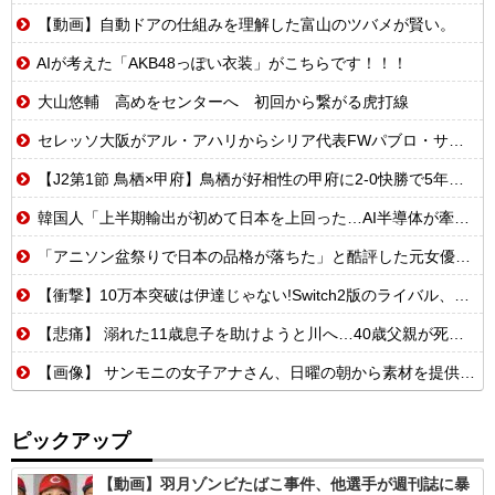
【動画】自動ドアの仕組みを理解した富山のツバメが賢い。
AIが考えた「AKB48っぽい衣装」がこちらです！！！
大山悠輔 高めをセンターへ 初回から繋がる虎打線
セレッソ大阪がアル・アハリからシリア代表FWパブロ・サバックを獲得へ 2025年のKリーグ得点王
【J2第1節 鳥栖×甲府】鳥栖が好相性の甲府に2-0快勝で5年ぶり開幕白星！田中雄大は古巣に恩返しPK弾
韓国人「上半期輸出が初めて日本を上回った…AI半導体が牽引で今年も4位狙える」
「アニソン盆祭りで日本の品格が落ちた」と酷評した元女優、「あんたが品格を語るのかよ！」と総ツッコミを食らってしまい……
【衝撃】10万本突破は伊達じゃない!Switch2版のライバル、まさかのSwitch版だったw
【悲痛】 溺れた11歳息子を助けようと川へ…40歳父親が死亡 息子は母親が救助 愛知
【画像】 サンモニの女子アナさん、日曜の朝から素材を提供してしまう
ピックアップ
【動画】羽月ゾンビたばこ事件、他選手が週刊誌に暴