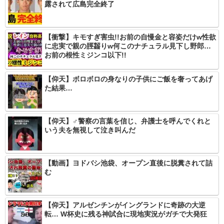
露されて広島完全終了
【衝撃】キモすぎ害虫!!お前の自慢金と容姿だけw性欲
に忠実で親の脛齧りw何このナチュラル見下し野郎…
お前の根性ミジンコ以下!!
【仰天】ボロボロの身なりの子供にご飯を奢ってあげ
た結果…
【仰天】‍♂️警察の言葉を信じ、弁護士を呼んでくれと
いう夫を無視して泣き叫んだ
【動画】ヨドバシ池袋、オープン直後に脱糞されて詰
む
【仰天】アルゼンチンがイングランドに奇跡の大逆
転… W杯史に残る神試合に現地実況がガチで大発狂