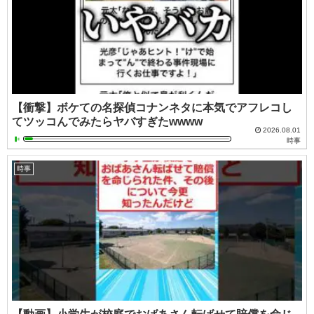
【衝撃】ボケての名探偵コナンネタに本気でアフレコし
てツッコんでみたらヤバすぎたwwww
2026.08.01
時事
時事