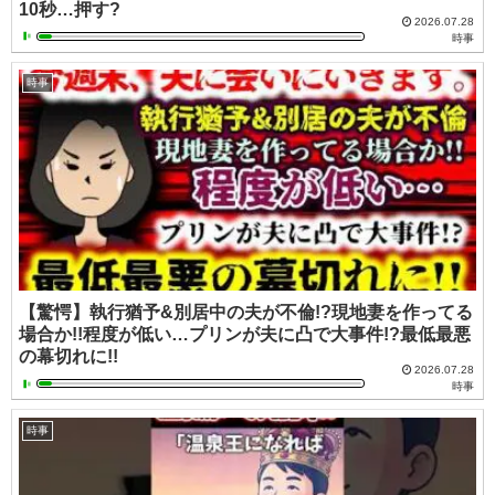
10秒…押す?
2026.07.28
時事
時事
【驚愕】執行猶予&別居中の夫が不倫!?現地妻を作ってる
場合か!!程度が低い…プリンが夫に凸で大事件!?最低最悪
の幕切れに!!
2026.07.28
時事
時事