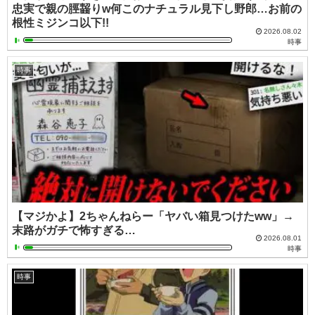
忠実で親の脛齧りw何このナチュラル見下し野郎…お前の
根性ミジンコ以下!!
2026.08.02
時事
時事
【マジかよ】2ちゃんねらー「ヤバい箱見つけたww」→
末路がガチで怖すぎる…
2026.08.01
時事
時事