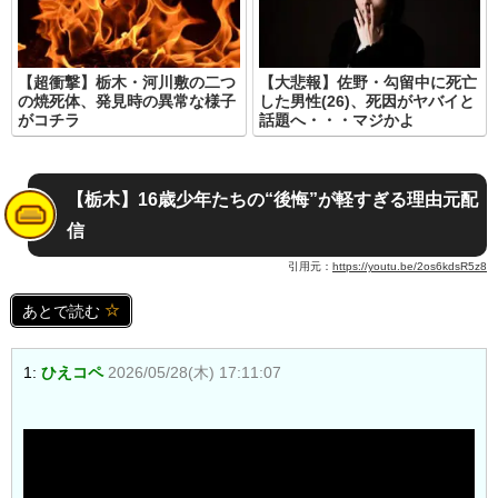
【超衝撃】栃木・河川敷の二つ
【大悲報】佐野・勾留中に死亡
の焼死体、発見時の異常な様子
した男性(26)、死因がヤバイと
がコチラ
話題へ・・・マジかよ
【栃木】16歳少年たちの“後悔”が軽すぎる理由元配
信
引用元：
https://youtu.be/2os6kdsR5z8
あとで読む
1:
ひえコペ
2026/05/28(木) 17:11:07