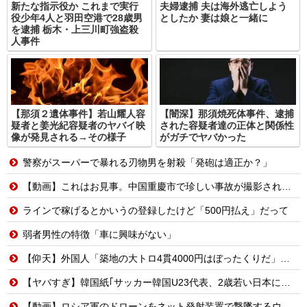
新たな指示役か これまで実行
夫婦逮捕 夫は海外逃亡しよう
役少年4人と羽田空港で28歳男
としたか 妻は娘と一緒に
を逮捕 栃木・上三川町強盗殺
人事件
【那須２遺体事件】若山耀人容
【闇深】那須焼死体事件、逮捕
疑者と姜光紀容疑者のヤバイ映
された容疑者達の正体と関係性
像が発見される→その様子
がガチでヤバかった
警察がスーパーで暴れる刃物男を射殺「発砲は適正か？」
【動画】これはお見事。中国重慶市で珍しい事故が撮影される。
ラインで稼げるとかいうの登録したけど「500円払え」だって
弱者男性の特徴「車に興味がない」
【仰天】外国人「築地の大トロ4貫4000円はぼったくりだ」→日本人の反応が真っ二つに
【ヤバすぎ】韓国紙｢サッカー韓国U23代表、2歳若い日本に負けると歴史的屈辱｣
【動画】ロシア軍のドローンをネット発射装置で撃墜するウクライナ。