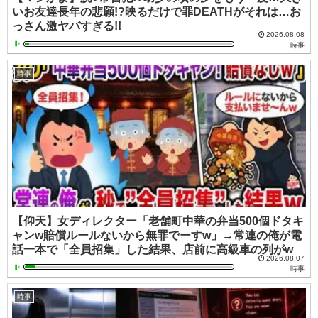
いお友達長年の悲願!?映るだけで罪DEATHがそれは…お
っさん激ヤバすぎる!!
2026.08.08
時事
時事
【仰天】女ディレクター「老舗町中華の弁当500個ドタキ
ャンw賠償ルールないから無罪でーすw」→常連の俺が電
話一本で「全員招集」した結果、店前に高級車の列がw
2026.08.07
時事
時事