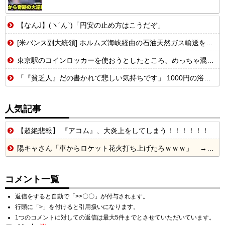
【なんJ】(ヽ´ん`)「円安の止め方はこうだぞ」
[米バンス副大統領] ホルムズ海峡経由の石油天然ガス輸送を戦闘前の水準に戻す事を表明！
東京駅のコインロッカーを使おうとしたところ、めっちゃ混んでいるなか、鍵が...
「『貧乏人』だの書かれて悲しい気持ちです」 1000円の浴衣を楽しむ和装愛好家 涼やかな着こなしに寄せられた心ない声
人気記事
【超絶悲報】 『アコム』、大炎上をしてしまう！！！！！！
陽キャさん「車からロケット花火打ち上げたろｗｗｗ」 → サンルーフが閉まっていて無事車内に発射
コメント一覧
返信をすると自動で「>>〇〇」が付与されます。
行頭に「>」を付けると引用扱いになります。
1つのコメントに対しての返信は最大5件までとさせていただいています。